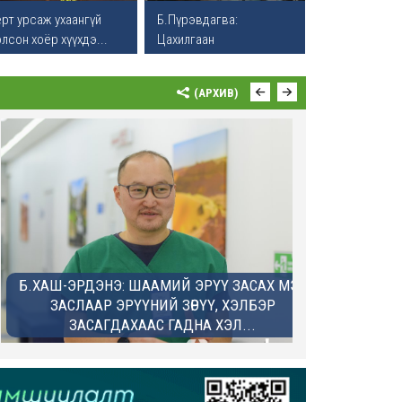
рт урсаж ухаангүй
Б.Пүрэвдагва:
лсон хоёр хүүхдэ...
Цахилгаан
автомашиныг зо...
(АРХИВ)
.ХАШ-ЭРДЭНЭ: ШААМИЙ ЭРҮҮ ЗАСАХ МЭС
Г.БИЛГҮҮН:
ЗАСЛААР ЭРҮҮНИЙ ЗӨРҮҮ, ХЭЛБЭР
НАСНЫХАН
ЗАСАГДАХААС ГАДНА ХЭЛ...