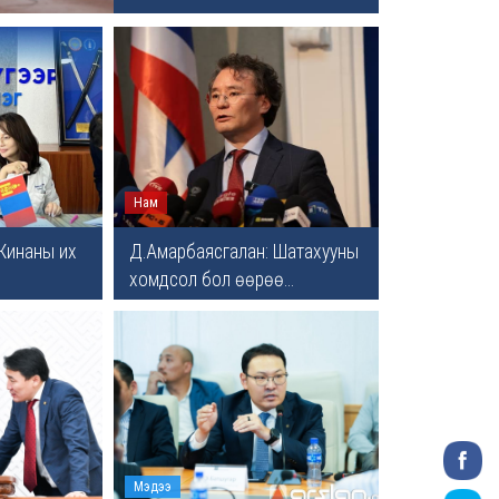
Нам
Жинаны их
Д.Амарбаясгалан: Шатахууны
хомдсол бол өөрөө...
Мэдээ