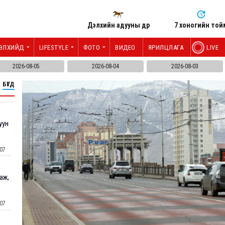
Дэлхийн адууны өдөр
7 хоногийн той
ЭЛХИЙД
LIFESTYLE
ФОТО
ВИДЕО
ЯРИЛЦЛАГА
LIVE
2026-08-05
2026-08-04
2026-08-03
БҮГД
уун
07
ааж,
07