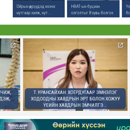
ивж
Ойрын өдрүүдэд ихэнх
НӨАТ-ын буцаан
Үе
нутгаар халж, нут...
олголтыг 8 хувь болгох
бо
...
06
06
л
06
,
Т.УРАНСАЙХАН: ХОЁРДУГААР ЭМНЭЛЭГ
Б
олж,
ХОДООДНЫ ХАВДРЫН ЭРТ БОЛОН ХОЖУУ
ҮЕИЙН ХАВДРЫН ЭМЧИЛГЭ...
06