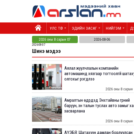
УЛС ТӨР
ЭДИЙН ЗАСАГ
НИЙГЭМ
Д
2026 оны 8 сарын 07
2026-08-06
2026-08-07
Шинэ мэдээ
Аялал жуулчлалын компанийн
автомашинд хязгаар тогтоолгүй шатах
олгохыг үүрэгдлээ
2026 оны 8 сарын 
Амралтын өдрүүдэд Энхтайвны гүүрний
баруун, зүүн талын туслах авто замыг х
засварлана
2026 оны 8 сарын 
АҮЭБЯ: Шатахуун дамлан борлуулсан