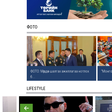
живж, эрэн хайх ажиллагаа үргэлжилж
байна
2026 оны 8 сарын 
Татварын өртэй шатахуун импортлогч
ФОТО
ААН-үүдийн дансыг битүүмжлэхгүй
2026 оны 8 сарын 
Нийслэлийн цэцэрлэгийн цахим бүртгэ
энэ сарын 10-нд эхэлнэ
2026 оны 8 сарын 
ФОТО: Мөрдөн шалгах ажиллагаа нотлох
“Монгол
б...
Өнөр хороолол болон Баянхошууны а
замын барилгын ажлын нийт гүйцэтгэл 
хувьтай байна
LIFESTYLE
2026 оны 8 сарын 
Монгол-Алтай, Хөвсгөлийн уулархаг
нутаг, Дорнод-Дарьгангын тал