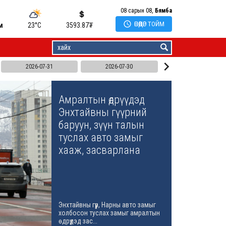
08 сарын 08,
Бямба

ӨНӨӨДӨР ТОЙМ
м
23°C
3593.87
₮

2026-07-31
2026-07-30
Амралтын өдрүүдэд
Энхтайвны гүүрний
баруун, зүүн талын
туслах авто замыг
хааж, засварлана
Энхтайвны гүүр, Нарны авто замыг
холбосон туслах замыг амралтын
өдрүүдэд зас...