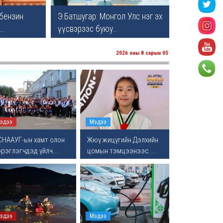
 бензин
Э.Батшугар: Монгол Улс нэг эх
..
үүсвэрээс буюу...
2026 оны 8 сарын 05
эдээ
Мэдээ
СНААУГ-ын хамт олон
Жюү жицүгийн Дэлхийн
рэглэгчдэд үйлч...
цомын тэмцээнээс ...
эдээ
Мэдээ