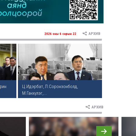
АРХИВ
2026 оны 6 сарын 22
рин
Ц.Идэрбат, Л.Соронзонболд,
М.Ганхүлэг,...
АРХИВ