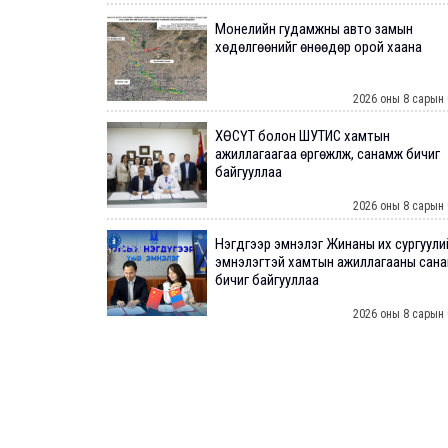
Монелийн гудамжны авто замын
хөдөлгөөнийг өнөөдөр орой хаана
2026 оны 8 сарын 
ХӨСҮТ болон ШУТИС хамтын
ажиллагаагаа өргөжүүлж, санамж бичиг
байгууллаа
2026 оны 8 сарын 
Нэгдүгээр эмнэлэг Жинаны их сургуули
эмнэлэгтэй хамтын ажиллагааны сан
бичиг байгууллаа
2026 оны 8 сарын 
Нийслэлийн ИТХ-аар “Сэлбэ ухаалаг хо
агаарын бохирдол зэрэг асуудлыг
хэлэлцэж байна
2026 оны 8 сарын 