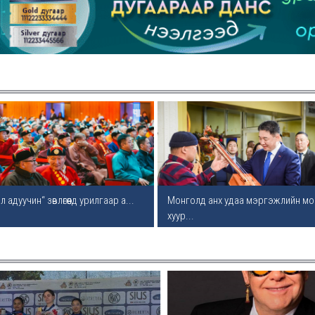
06
06
л
06
 адуучин“ зөвлөгөөнд урилгаар а...
Монголд анх удаа мэргэжлийн мо
хуур...
вто
74.5
06