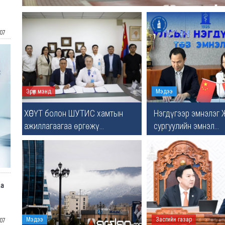
07
Эрүүл мэнд
Мэдээ
ХӨСҮТ болон ШУТИС хамтын
Нэгдүгээр эмнэлэг 
ажиллагаагаа өргөжү...
сургуулийн эмнэл...
аа
Мэдээ
Засгийн газар
07