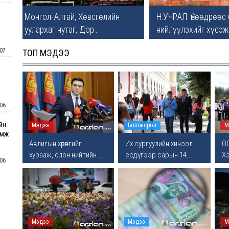
Монгол-Алтай, Хөвсгөлийн
Н.УЧРАЛ: Өнөөдрөөс
уулархаг нутаг, Дор...
нийлүүлэхийг хүсэж.
07
ТОП МЭДЭЭ
06
йн
Мэдээ
Боловсрол
М
амж
Авлигын хөрөнгийг
Их сургуулийн хичээл
О
хурааж, олон нийтийн...
есдүгээр сарын 14...
Хэ
06
т”,
06
Мэдээ
Мэдээ
М