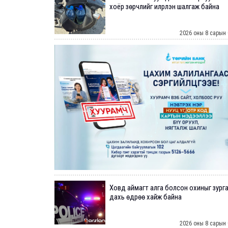
хоёр зөрчлийг илрүүлэн шалгаж байна
2026 оны 8 сарын 
Ховд аймагт алга болсон охиныг зург
дахь өдрөө хайж байна
2026 оны 8 сарын 