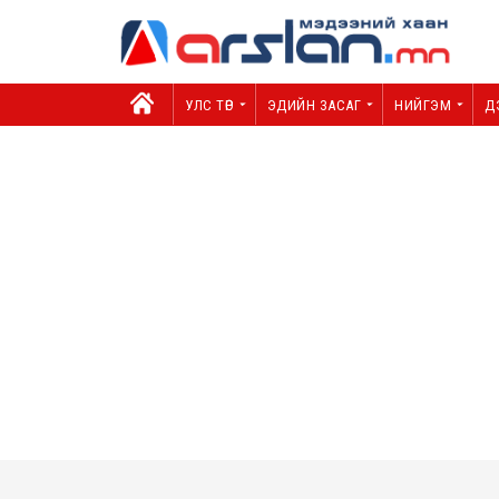
УЛС ТӨР
ЭДИЙН ЗАСАГ
НИЙГЭМ
Д