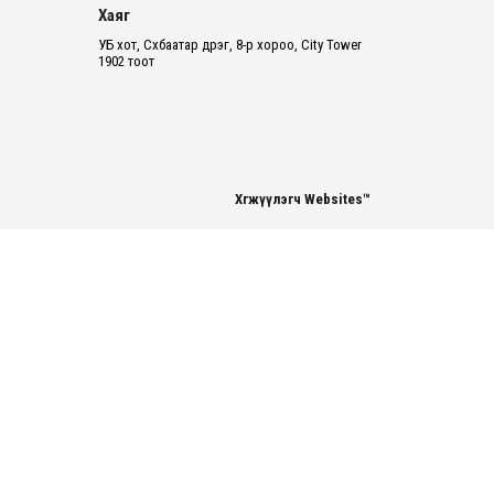
Хаяг
УБ хот, Сүхбаатар дүүрэг, 8-р хороо, City Tower
1902 тоот
Хөгжүүлэгч Websites™