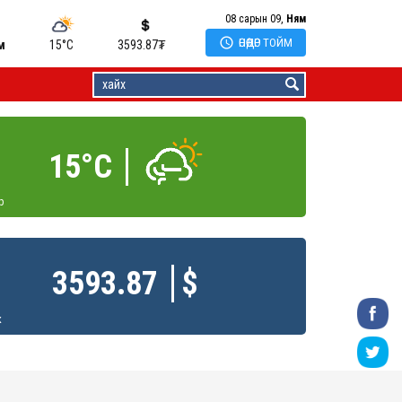
08 сарын 09,
Ням

ӨНӨӨДӨР ТОЙМ
м
15°C
3593.87
₮
15°C
р
3593.87
$
к