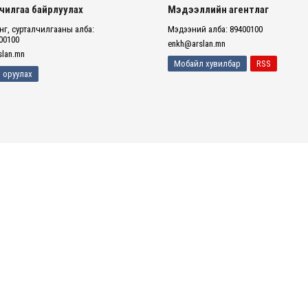
чилгаа байрлуулах
Мэдээллийн агентлаг
г, сурталчилгааны алба:
Мэдээний алба: 89400100
00100
enkh@arslan.mn
lan.mn
Мобайл хувилбар
RSS
 оруулах