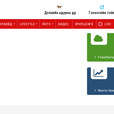
Дэлхийн адууны өдөр
7 хоногийн той
ЭЛХИЙД
LIFESTYLE
ФОТО
ВИДЕО
ЯРИЛЦЛАГА
LIVE
Улаанбаата
Монгол бан