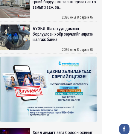
гүүрний баруун, зүүн талын туслах авто
замыг хааж, за...
2026 оны 8 сарын 07
АҮЭБЯ: Шатахуун дамлан
борлуулсан хоёр зөрчлийг илрүүлэн
шалгаж байна
2026 оны 8 сарын 07
Ховд аймагт алга болсон охиныг