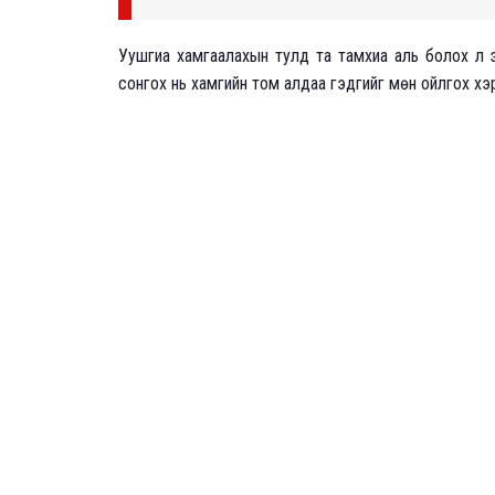
Уушгиа хамгаалахын тулд та тамхиа аль болох л э
сонгох нь хамгийн том алдаа гэдгийг мөн ойлгох хэ