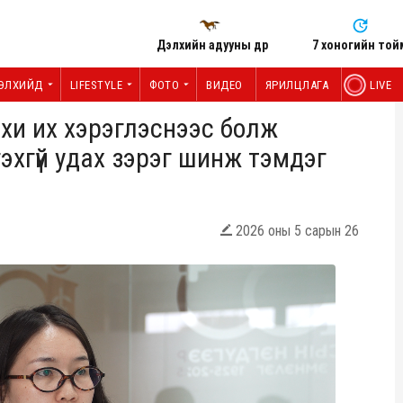
Дэлхийн адууны өдөр
7 хоногийн той
ЭЛХИЙД
LIFESTYLE
ФОТО
ВИДЕО
ЯРИЛЦЛАГА
LIVE
хи их хэрэглэснээс болж
гэхгүй удах зэрэг шинж тэмдэг
2026 оны 5 сарын 26
