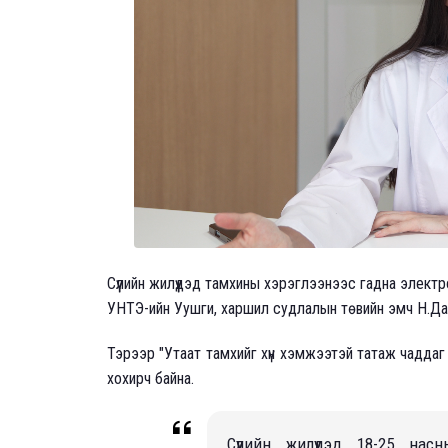
Сүүлийн жилүүдэд тамхины хэрэглээнээс гадна элект
УНТЭ-ийн Уушги, харшил судлалын төвийн эмч Н.Д
Тэрээр "Утаат тамхийг хүн хэмжээтэй татаж чаддаг 
хохирч байна.
Сүүлийн жилүүдэд 18-25 на