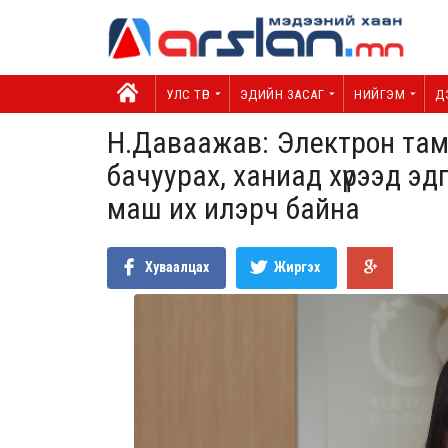
УЛС ТӨР
ЭДИЙН ЗАСАГ
НИЙГЭМ
Д
Н.Даваажав: Электрон там
бачуурах, ханиад хүрээд эд
маш их илэрч байна
Хуваалцах
Жиргэх