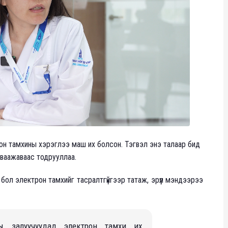
рон тамхины хэрэглээ маш их болсон. Тэгвэл энэ талаар бид
аваажаваас тодрууллаа.
бол электрон тамхийг тасралтгүйгээр татаж, эрүүл мэндээрээ
сны залуучуудад электрон тамхи их