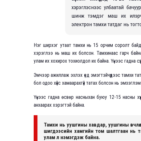
хэрэглэснээс улбаатай бачуур
шинж тэмдэг маш их илэрч б
электрон тамхи татдаг нь тог
Нэг ширхэг утаат тамхи нь 15 орчим соролт байдаг
хэрэглээ нь маш их болсон. Тамхинаас гарч байна
улам их хохирох тохиолдол их байна. Үүнээс гадна сүү
Эмчээр ажиллаж эхлэх үед эмэгтэйчүүдээс тамхи татд
бол одоо хүйс хамаарахгүй татах болсон нь эмзэглэ
Үүнээс гадна өсвөр насныхан буюу 12-15 насны хүүх
анхаарах хэрэгтэй байна.
Тамхи нь уушгины хавдар, уушгины өвчлө
шигдээсийн хамгийн том шалтгаан нь т
улам л нэмэгдэж байна.