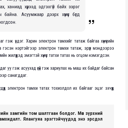
ах, ханиад хүрээд эдгэхгүй байх зэрэг
айна. Асуумжаар дээрх хүмүүс бүгд
тоогдсон.
 гэж үздэг. Харин электрон тамхийг татаж байгаа хүмүүсийн
 гэсэн нэртэйгээр электрон тамхи татаж, эрүүл мэндээрээ
лийн жилүүдэд эмэгтэй хүмүүс татхи татах нь огцом нэмэгдсэн.
аг уу гэж асуухад үгүй гэж хариулах нь маш их байдаг байсан
мээр санагддаг.
дүүд электрон тамхи татах тохиолдол их байгааг эцэг эхчүүд
лийн хамгийн том шалтгаан болдог. Мөн зүрхний
амхидалт. Ялангуяа эрэгтэйчүүдэд энэ эрсдэл