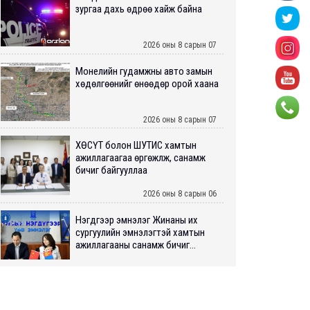
зургаа дахь өдрөө хайж байна
2026 оны 8 сарын 07
Монелийн гудамжны авто замын
хөдөлгөөнийг өнөөдөр орой хаана
2026 оны 8 сарын 07
ХӨСҮТ болон ШУТИС хамтын
ажиллагаагаа өргөжүүлж, санамж
бичиг байгууллаа
2026 оны 8 сарын 06
Нэгдүгээр эмнэлэг Жинаны их
сургуулийн эмнэлэгтэй хамтын
ажиллагааны санамж бичиг...
2026 оны 8 сарын 06
Нийслэлийн ИТХ-аар “Сэлбэ
ухаалаг хот”, агаарын бохирдол