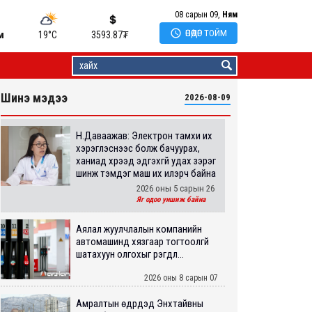
08 сарын 09,
Ням

ӨНӨӨДӨР ТОЙМ
м
19°C
3593.87
₮
Шинэ мэдээ
2026-08-09
Н.Даваажав: Электрон тамхи их
хэрэглэснээс болж бачуурах,
ханиад хүрээд эдгэхгүй удах зэрэг
шинж тэмдэг маш их илэрч байна
2026 оны 5 сарын 26
Яг одоо уншиж байна
Аялал жуулчлалын компанийн
автомашинд хязгаар тогтоолгүй
шатахуун олгохыг үүрэгдл...
2026 оны 8 сарын 07
Амралтын өдрүүдэд Энхтайвны