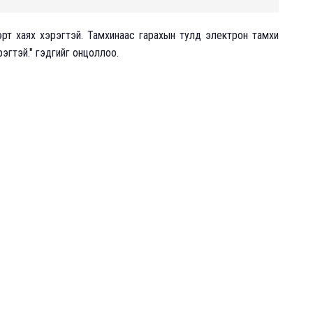
рт хаях хэрэгтэй. Тамхинаас гарахын тулд электрон тамхи
рэгтэй." гэдгийг онцоллоо.