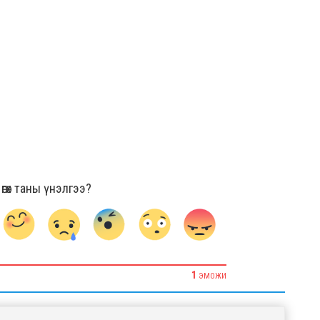
гөх таны үнэлгээ?
1
ЭМОЖИ