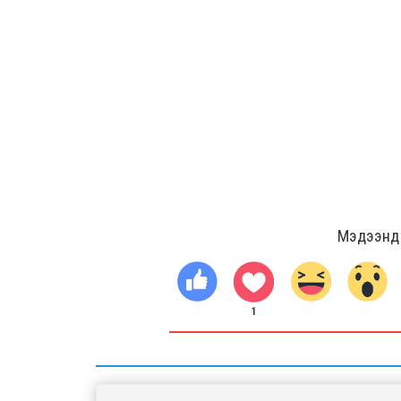
Мэдээнд ө
1