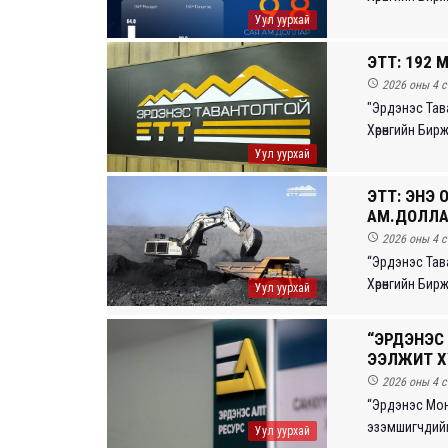
Уул уурхай
ЭТТ: 192 

2026 оны 4 с
"Эрдэнэс Тав
Хөрөнгийн Бир
Уул уурхай
ЭТТ: ЭНЭ 
АМ.ДОЛЛАР

2026 оны 4 с
“Эрдэнэс Тав
Хөрөнгийн Бир
Уул уурхай
“ЭРДЭНЭС
ЭЭЛЖИТ Х

2026 оны 4 с
“Эрдэнэc Мон
эзэмшигчдийн э
Уул уурхай