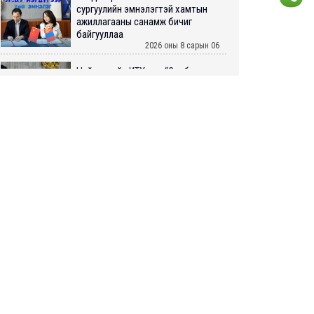
сургуулийн эмнэлэгтэй хамтын
ажиллагааны санамж бичиг
байгууллаа
2026 оны 8 сарын 06
Нийслэлийн ИТХ-аар “Сэлбэ
ухаалаг хот”, агаарын бохирдол
зэрэг асуудлыг хэлэлцэж байна
2026 оны 8 сарын 06
БИЧЛЭГ: Завьт эргүүлүүд голд
LIVE
живж байсан иргэнийг аврав
2026 оны 8 сарын 06
Нэгдүгээр хорооллын арын
автозамыг өнөөдөр 23:00 цагаас
хаана
2026 оны 8 сарын 06
Д.Амарбаясгалан: Шатахууны
хомдсол бол өөрөө төрийн