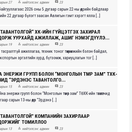


арын 27
нийтэлсэн:
админ
23
айгууллагаас 2026 оны 5 дугаар сарын 22-ны өдрийн байдлаар
ийн 22 дугаар бүлэгт заасан Авлигын гэмт хэрэгт ялла [...]
 ТАВАНТОЛГОЙ“ ХК-ИЙН ГҮЙЦЭТГЭХ ЗАХИРАЛ
ДОРЖ УУРХАЙД АЖИЛЛАЖ, АШИГ НЭМЭГДҮҮЛЭ...


арын 19
нийтэлсэн:
админ
23
асралтгүй ажиллагаа, техник тоног төхөөрөмжийн бэлэн байдал,
кспортын эргэлтийн хурд, бүтээмж, хариуцлагын тог [...]
А ЭНЕРЖИ ГРУПП БОЛОН “МОНГОЛЫН ТӨМӨР ЗАМ” ТӨХК-
ӨГЧИД “ЭРДЭНЭС ТАВАНТОЛГО...


арын 15
нийтэлсэн:
админ
23
а энержи групп болон “Монголын төмөр зам” ТӨХК-ийн төлөөлөгчид
аар сарын 13-ны өдөр “Эрдэнэ [...]
 ТАВАНТОЛГОЙ” КОМПАНИЙН ЗАХИРЛААР
ДОРЖИЙГ ТОМИЛЛОО


арын 13
нийтэлсэн:
админ
23