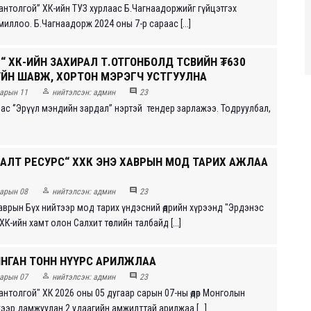
антолгой” ХК-ийн ТУЗ хурлаас Б.Чагнаадоржийг гүйцэтгэх
иллоо. Б.Чагнаадорж 2024 оны 7-р сараас [...]
“ ХК-ИЙН ЗАХИРАЛ Т.ОТГОНБОЛД ТӨСВИЙН ₮630
УЙН ШАВЖ, ХОРТОН МЭРЭГЧ УСТГУУЛНА


арын 11
нийтэлсэн:
админ
23
ас ‘’Эрүүл мэндийн зардал’’ нэртэй тендер зарлажээ. Тодруулбал,
 АЛТ РЕСУРС“ ХХК ЭНЭ ХАВРЫН МОД ТАРИХ АЖЛАА


арын 08
нийтэлсэн:
админ
23
аврын Бүх нийтээр мод тарих үндэсний өдрийн хүрээнд "Эрдэнэс
ХК-ийн хамт олон Салхит төслийн талбайд [...]
ЯНГАН ТОНН НҮҮРС АРИЛЖЛАА


арын 07
нийтэлсэн:
админ
23
антолгой" ХК 2026 оны 05 дугаар сарын 07-ны өдөр Монголын
жээр дамжуулан 2 удаагийн амжилттай арилжаа [...]