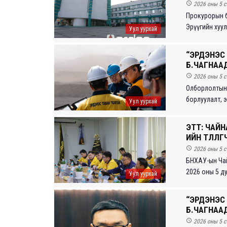

2026 оны 5 с
Прокурорын б
Эрүүгийн хуул
Уул уурхай
“ЭРДЭНЭС
Б.ЧАГНАА

2026 оны 5 с
Олборлолтын т
борлуулалт, э
Уул уурхай
ЭТТ: ЧАЙН
ИЙН ТӨЛӨӨЛ

2026 оны 5 с
БНХАУ-ын Чайн
2026 оны 5 дуг
Уул уурхай
“ЭРДЭНЭС
Б.ЧАГНАА

2026 оны 5 с