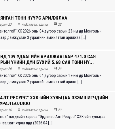
МЯНГАН ТОНН НҮҮРС АРИЛЖЛАА


арын 23
нийтэлсэн:
админ
23
антолгой" ХК 2026 оны 04 дүгээр сарын 23-ны өдөр Монголын
жээр дамжуулан 3 удаагийн амжилттай арилжаа [...]
ОНД 109 УДААГИЙН АРИЛЖААГААР 471.0 САЯ
ЫН ҮНИЙН ДҮН БҮХИЙ 5.68 САЯ ТОНН НҮ...


арын 20
нийтэлсэн:
админ
23
антолгой” ХК 2026 оны 04 дүгээр сарын 17-ны өдөр Монголын
жээр дамжуулан 2 удаагийн амжилттай арилж [...]
 АЛТ РЕСУРС” ХХК-ИЙН ХУВЬЦАА ЭЗЭМШИГЧДИЙН
УРАЛ БОЛЛОО


арын 16
нийтэлсэн:
админ
23
гол” нэгдлийн харьяа “Эрдэнэс Алт Ресурс” ХХК-ийн хувьцаа
элжит хурал өнөөдөр (2026.04 [...]