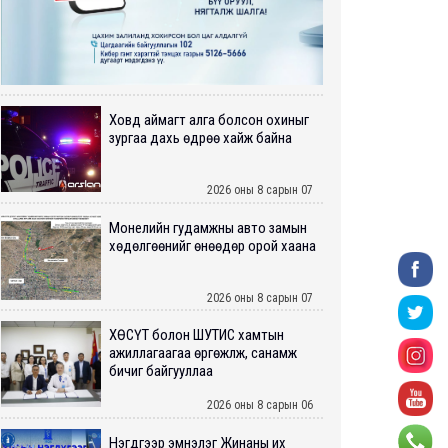
Ховд аймагт алга болсон охиныг
зургаа дахь өдрөө хайж байна
2026 оны 8 сарын 07
Монелийн гудамжны авто замын
хөдөлгөөнийг өнөөдөр орой хаана
2026 оны 8 сарын 07
ХӨСҮТ болон ШУТИС хамтын
ажиллагаагаа өргөжүүлж, санамж
бичиг байгууллаа
2026 оны 8 сарын 06
Нэгдүгээр эмнэлэг Жинаны их