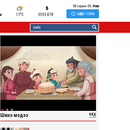
08 сарын 09,
Ням

ӨНӨӨДӨР ТОЙМ
м
17°C
3593.87
₮
Шинэ мэдээ
БҮГД