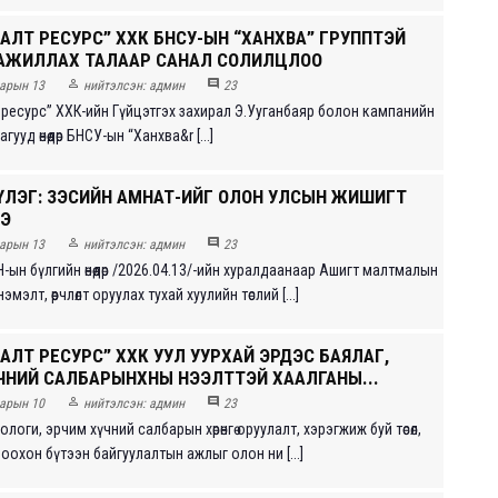
АЛТ РЕСУРС” ХХК БНСУ-ЫН “ХАНХВА” ГРУППТЭЙ
АЖИЛЛАХ ТАЛААР САНАЛ СОЛИЛЦЛОО


арын 13
нийтэлсэн:
админ
23
 ресурс” ХХК-ийн Гүйцэтгэх захирал Э.Ууганбаяр болон кампанийн
ууд өнөөдөр БНСУ-ын “Ханхва&r [...]
ҮЛЭГ: ЗЭСИЙН АМНАТ-ИЙГ ОЛОН УЛСЫН ЖИШИГТ
Э


арын 13
нийтэлсэн:
админ
23
ын бүлгийн өнөөдөр /2026.04.13/-ийн хуралдаанаар Ашигт малтмалын
эмэлт, өөрчлөлт оруулах тухай хуулийн төслий [...]
АЛТ РЕСУРС” ХХК УУЛ УУРХАЙ ЭРДЭС БАЯЛАГ,
ЧНИЙ САЛБАРЫНХНЫ НЭЭЛТТЭЙ ХААЛГАНЫ...


арын 10
нийтэлсэн:
админ
23
ологи, эрчим хүчний салбарын хөрөнгө оруулалт, хэрэгжиж буй төсөл,
томоохон бүтээн байгуулалтын ажлыг олон ни [...]