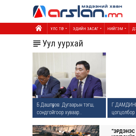
УЛС ТӨР
ЭДИЙН ЗАСАГ
НИЙГЭМ
Д
Уул уурхай

Б.Дашпүрэв: Дугаарын тэгш,
Г.ДАМДИНН
сондгойгоор хуваар...
цогцолбор 
“ЭРДЭНЭС 