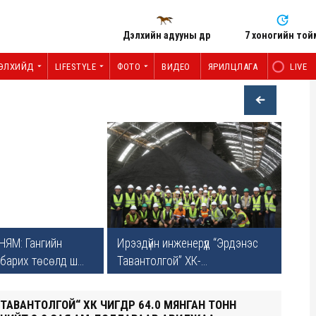
Дэлхийн адууны өдөр
7 хоногийн той
ЭЛХИЙД
LIFESTYLE
ФОТО
ВИДЕО
ЯРИЛЦЛАГА
LIVE
ЯМ: Гангийн
Ирээдүйн инженерүүд “Эрдэнэс
барих төсөлд ш...
Тавантолгой” ХК-...
ТАВАНТОЛГОЙ“ ХК ӨЧИГДӨР 64.0 МЯНГАН ТОНН