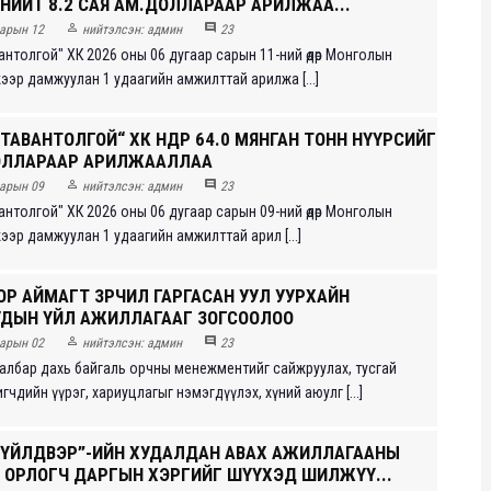
НИЙТ 8.2 САЯ АМ.ДОЛЛАРААР АРИЛЖАА...


арын 12
нийтэлсэн:
админ
23
антолгой" ХК 2026 оны 06 дугаар сарын 11-ний өдөр Монголын
жээр дамжуулан 1 удаагийн амжилттай арилжа [...]
ТАВАНТОЛГОЙ“ ХК ӨНӨӨДӨР 64.0 МЯНГАН ТОНН НҮҮРСИЙГ
ДОЛЛАРААР АРИЛЖААЛЛАА


арын 09
нийтэлсэн:
админ
23
антолгой" ХК 2026 оны 06 дугаар сарын 09-ний өдөр Монголын
жээр дамжуулан 1 удаагийн амжилттай арил [...]
Р АЙМАГТ ЗӨРЧИЛ ГАРГАСАН УУЛ УУРХАЙН
ДЫН ҮЙЛ АЖИЛЛАГААГ ЗОГСООЛОО


арын 02
нийтэлсэн:
админ
23
салбар дахь байгаль орчны менежментийг сайжруулах, тусгай
шигчдийн үүрэг, хариуцлагыг нэмэгдүүлэх, хүний аюулг [...]
 ҮЙЛДВЭР”-ИЙН ХУДАЛДАН АВАХ АЖИЛЛАГААНЫ
 ОРЛОГЧ ДАРГЫН ХЭРГИЙГ ШҮҮХЭД ШИЛЖҮҮ...