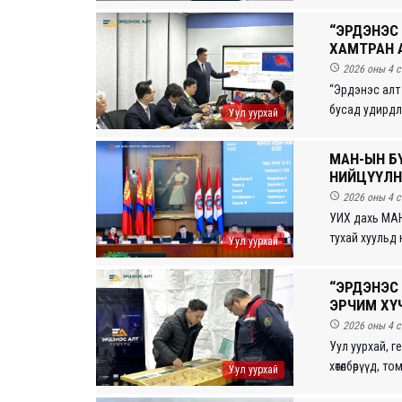
“ЭРДЭНЭС 
ХАМТРАН 

2026 оны 4 с
“Эрдэнэс алт
бусад удирдлаг
Уул уурхай
МАН-ЫН Б
НИЙЦҮҮЛН

2026 оны 4 с
УИХ дахь МАН-
тухай хуульд н
Уул уурхай
“ЭРДЭНЭС 
ЭРЧИМ ХҮ

2026 оны 4 с
Уул уурхай, ге
хөтөлбөрүүд, 
Уул уурхай