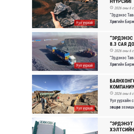
НҮҮРСИЙГ 

2026 оны 6 с
"Эрдэнэс Тав
Хөрөнгийн Бир
Уул уурхай
“ЭРДЭНЭС 
8.3 САЯ 

2026 оны 6 с
"Эрдэнэс Тав
Хөрөнгийн Бир
Уул уурхай
БАЯНХОНГО
КОМПАНИУ

2026 оны 6 с
Уул уурхайн 
зөвшөөрөл эзэм
Уул уурхай
“ЭРДЭНЭТ
ХЭЛТСИЙН