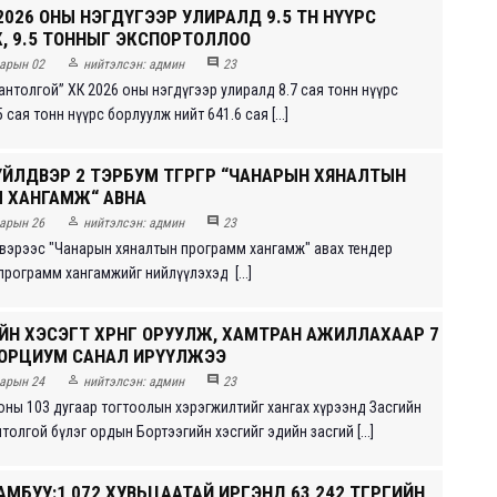
 2026 ОНЫ НЭГДҮГЭЭР УЛИРАЛД 9.5 ТН НҮҮРС
, 9.5 ТОННЫГ ЭКСПОРТОЛЛОО


арын 02
нийтэлсэн:
админ
23
антолгой” ХК 2026 оны нэгдүгээр улиралд 8.7 сая тонн нүүрс
 сая тонн нүүрс борлуулж нийт 641.6 сая [...]
ЙЛДВЭР 2 ТЭРБУМ ТӨГРӨГӨӨР “ЧАНАРЫН ХЯНАЛТЫН
 ХАНГАМЖ“ АВНА


арын 26
нийтэлсэн:
админ
23
вэрээс "Чанарын хяналтын программ хангамж" авах тендер
программ хангамжийг нийлүүлэхэд [...]
Н ХЭСЭГТ ХӨРӨНГӨ ОРУУЛЖ, ХАМТРАН АЖИЛЛАХААР 7
СОРЦИУМ САНАЛ ИРҮҮЛЖЭЭ


арын 24
нийтэлсэн:
админ
23
оны 103 дугаар тогтоолын хэрэгжилтийг хангах хүрээнд Засгийн
толгой бүлэг ордын Бортээгийн хэсгийг эдийн засгий [...]
МБУУ:1,072 ХУВЬЦААТАЙ ИРГЭНД 63,242 ТӨГРӨГИЙН