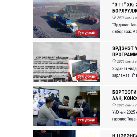
“ЭТТ“ ХК:
БОРЛУУЛЖ

2026 оны 4 с
“Эрдэнэс Тав
олборлож, 9.5
Уул уурхай
ЭРДЭНЭТ Ү
ПРОГРАММ

2026 оны 3 с
Эрдэнэт үйлд
зарлажээ. Уг 
Уул уурхай
БОРТЭЭГИЙ
ААН, КОН

2026 оны 3 с
УИХ-ын 2025 
газраас Таван
Уул уурхай
Н.ЦЭРЭНСА