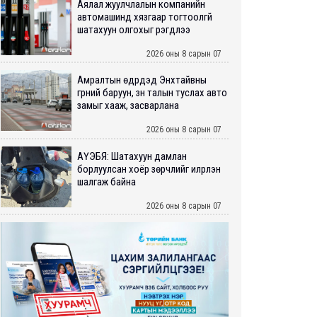
Аялал жуулчлалын компанийн
автомашинд хязгаар тогтоолгүй
шатахуун олгохыг үүрэгдлээ
2026 оны 8 сарын 07
Амралтын өдрүүдэд Энхтайвны
гүүрний баруун, зүүн талын туслах авто
замыг хааж, засварлана
2026 оны 8 сарын 07
АҮЭБЯ: Шатахуун дамлан
борлуулсан хоёр зөрчлийг илрүүлэн
шалгаж байна
2026 оны 8 сарын 07