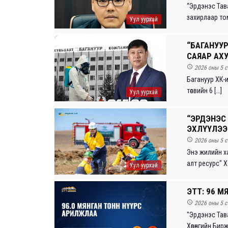
“Эрдэнэс Тав
захирлаар том
Уул уурхай
“БАГАНУУР
САЯАР АХ

2026 оны 5 с
Багануур ХК-и
төсвийн 6 [...]
Уул уурхай
“ЭРДЭНЭС
ЭХЛҮҮЛЭЭ

2026 оны 5 с
Энэ жилийн х
алт ресурс" Х
Уул уурхай
ЭТТ: 96 М

2026 оны 5 с
"Эрдэнэс Тав
Хөрөнгийн Бир