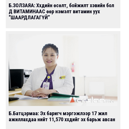
Б.ЗОЛЗАЯА: Хүүхдийн өсөлт, бойжилт хэвийн бол
Д ВИТАМИНААС өөр нэмэлт витамин уух
“ШААРДЛАГАГҮЙ“
Б.Батцэрмаа: Эх баригч мэргэжлээр 17 жил
ажиллахдаа нийт 11,570 хүүхдийг эх барьж авсан