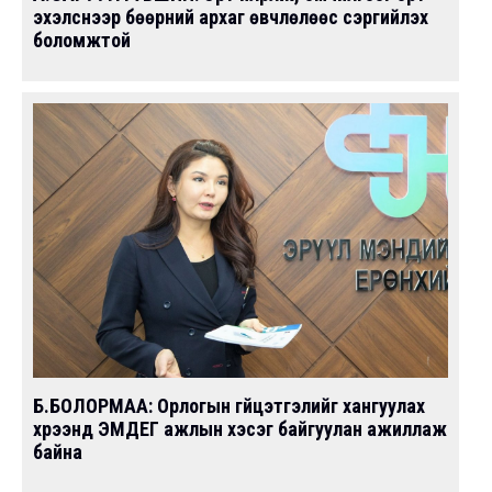
эхэлснээр бөөрний архаг өвчлөлөөс сэргийлэх
боломжтой
Б.БОЛОРМАА: Орлогын гүйцэтгэлийг хангуулах
хүрээнд ЭМДЕГ ажлын хэсэг байгуулан ажиллаж
байна