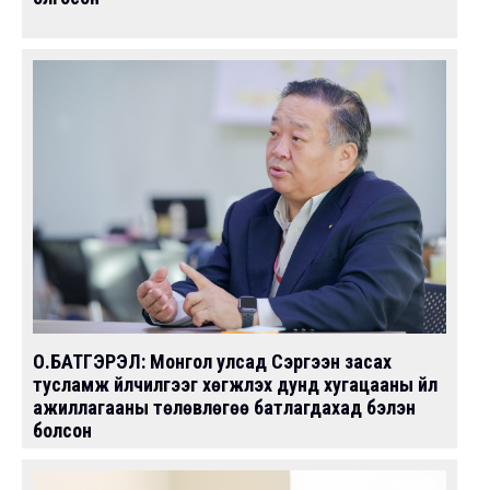
О.БАТГЭРЭЛ: Монгол улсад Сэргээн засах
тусламж үйлчилгээг хөгжүүлэх дунд хугацааны үйл
ажиллагааны төлөвлөгөө батлагдахад бэлэн
болсон