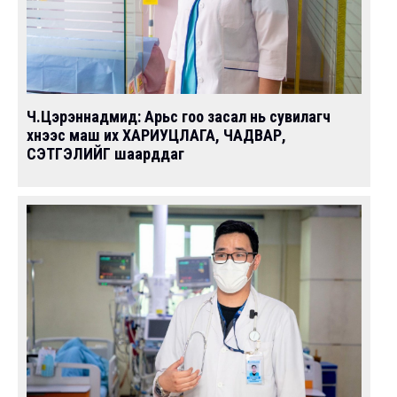
Ч.Цэрэннадмид: Арьс гоо засал нь cувилагч
хүнээс маш их ХАРИУЦЛАГА, ЧАДВАР,
СЭТГЭЛИЙГ шаарддаг