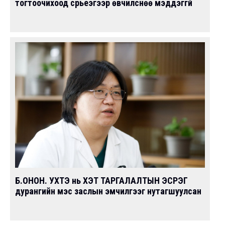
тогтоочихоод сүрьеэгээр өвчилснөө мэддэггүй
Б.ОНОН. УХТЭ нь ХЭТ ТАРГАЛАЛТЫН ЭСРЭГ
дурангийн мэс заслын эмчилгээг нутагшуулсан