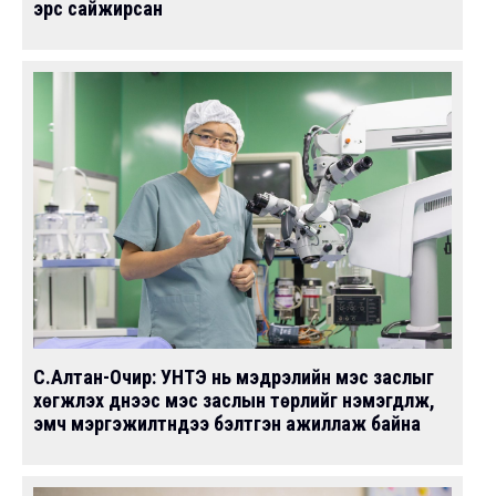
эрс сайжирсан
С.Алтан-Очир: УНТЭ нь мэдрэлийн мэс заслыг
хөгжүүлэх үүднээс мэс заслын төрлийг нэмэгдүүлж,
эмч мэргэжилтнүүдээ бэлтгэн ажиллаж байна