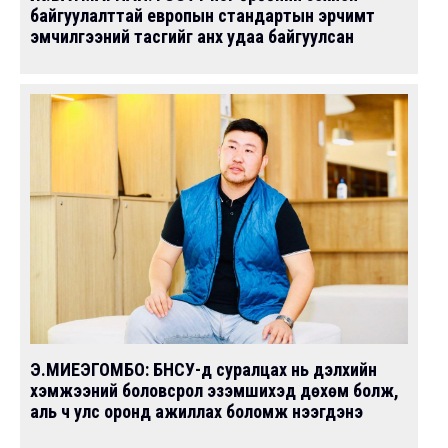
байгуулалттай европын стандартын эрчимт
эмчилгээний тасгийг анх удаа байгуулсан
Э.МИЕЭГОМБО: БНСУ-д суралцах нь дэлхийн
хэмжээний боловсрол эзэмшихэд дөхөм болж,
аль ч улс оронд ажиллах боломж нээгдэнэ