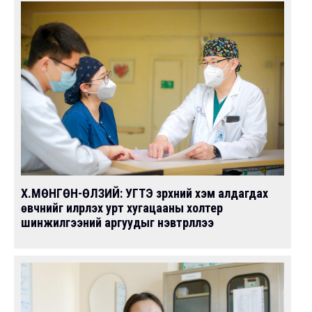
Х.МӨНГӨН-ӨЛЗИЙ: УГТЭ зүрхний хэм алдагдах
өвчнийг илрүүлэх урт хугацааны холтер
шинжилгээний аргуудыг нэвтрүүллээ