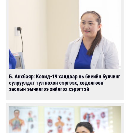
Б. Анхбаяр: Ковид-19 халдвар нь биеийн булчинг
сулруулдаг тул нөхөн сэргээх, хөдөлгөөн
заслын эмчилгээ хийлгэх хэрэгтэй