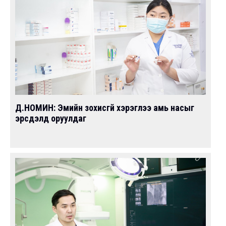
Д.НОМИН: Эмийн зохисгүй хэрэглээ амь насыг
эрсдэлд оруулдаг