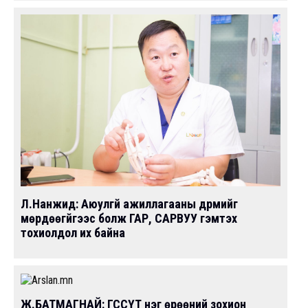
Л.Нанжид: Аюулгүй ажиллагааны дүрмийг
мөрдөөгүйгээс болж ГАР, САРВУУ гэмтэх
тохиолдол их байна
Ж.БАТМАГНАЙ: ГССҮТ нэг өрөөний зохион