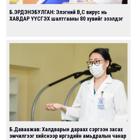
Б.ЭРДЭНЭБУЛГАН: Элэгний В,С вирус нь
ХАВДАР ҮҮСГЭХ шалтгааны 80 хувийг эзэлдэг
Б.Даваажав: Халдварын дараах сэргээн засах
эмчилгээг хийснээр иргэдийн амьдралын чанар