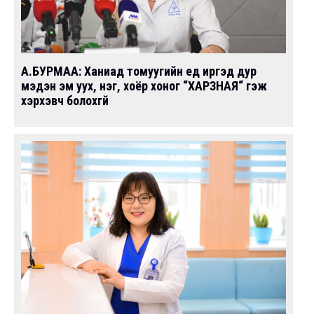
А.БУРМАА: Ханиад томуугийн үед иргэд дур
мэдэн эм уух, нэг, хоёр хоног “ХАРЗНАЯ“ гэж
хэрхэвч болохгүй