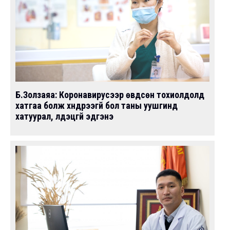
Б.Золзаяа: Коронавирусээр өвдсөн тохиолдолд
хатгаа болж хүндрээгүй бол таны уушгинд
хатуурал, үлдэцгүй эдгэнэ