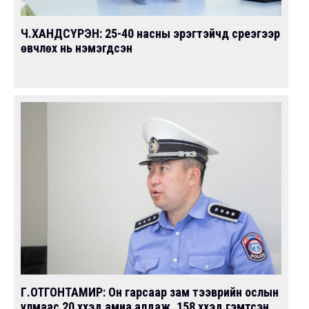
Ч.ХАНДСҮРЭН: 25-40 насны эрэгтэйчүүд сүреэгээр
өвчлөх нь нэмэгдсэн
Г.ОТГОНТАМИР: Он гарсаар зам тээврийн ослын
улмаас 20 хүүхэд амиа алдаж, 158 хүүхэд гэмтсэн