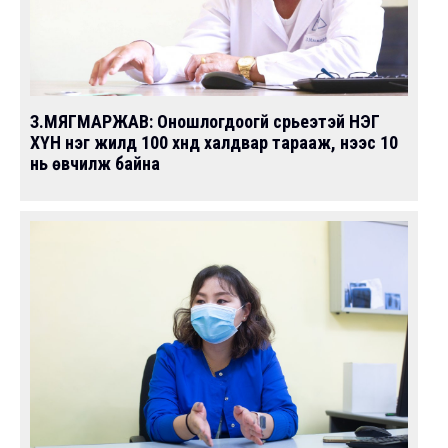
З.МЯГМАРЖАВ: Оношлогдоогүй сүрьеэтэй НЭГ
ХҮН нэг жилд 100 хүнд халдвар тарааж, үүнээс 10
нь өвчилж байна