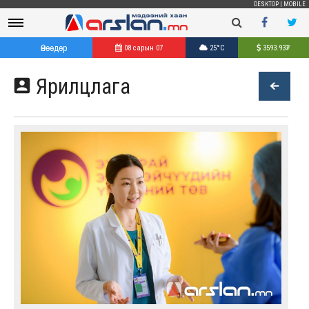
DESKTOP
|
MOBILE
Өнөөдөр
08 сарын 07
25°C
3593.93
₮
Ярилцлага
