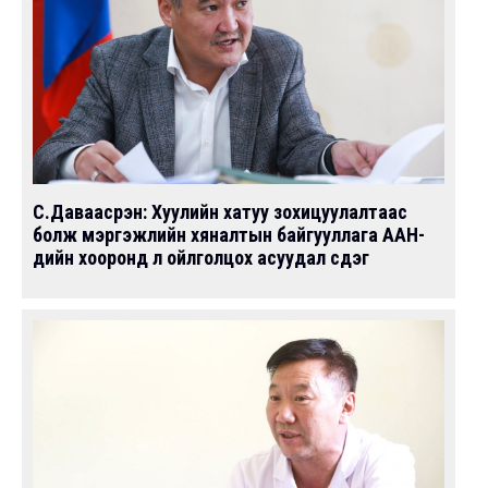
С.Даваасүрэн: Хуулийн хатуу зохицуулалтаас
болж мэргэжлийн хяналтын байгууллага ААН-
үүдийн хооронд үл ойлголцох асуудал үүсдэг