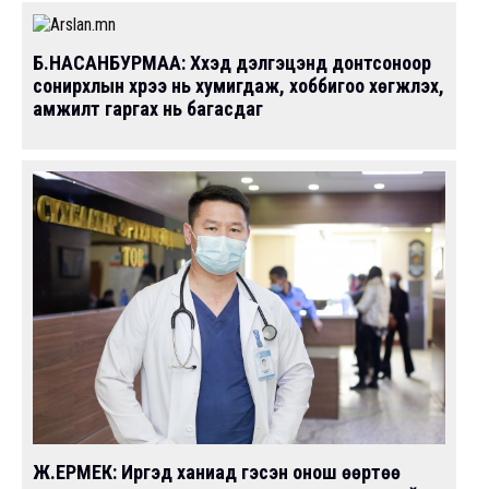
Б.НАСАНБУРМАА: Хүүхэд дэлгэцэнд донтсоноор
сонирхлын хүрээ нь хумигдаж, хоббигоо хөгжүүлэх,
амжилт гаргах нь багасдаг
Ж.ЕРМЕК: Иргэд ханиад гэсэн онош өөртөө