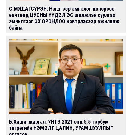
С.МЯДАГСҮРЭН: Нэгдүгээр эмнэлэг донороос
өвчтөнд ЦУСНЫ ҮҮДЭЛ ЭС шилжүүлэн суулгах
эмчилгээг ЭХ ОРОНДОО нэвтрүүлэхээр ажиллаж
байна
Б.Хишигжаргал: УНТЭ 2021 онд 5.5 тэрбум
төгрөгийн НЭМЭЛТ ЦАЛИН, УРАМШУУЛЛЫГ
олгосон