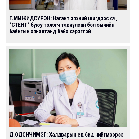
Г.МИЖИДСҮРЭН: Нэгэнт зүрхний шигдээс үүсч,
“СТЕНТ“ буюу тэлэгч тавиулсан бол эмчийн
байнгын хяналтанд байх хэрэгтэй
Д.ОДОНЧИМЭГ: Халдварын үед бид нийгмээрээ