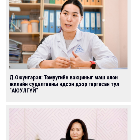
Д.Оюунгэрэл: Томуугийн вакциныг маш олон
жилийн судалгааны үндсэн дээр гаргасан тул
“АЮУЛГҮЙ“