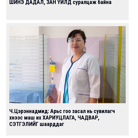
ШИНЭ ДАДАЛ, ЗАН ҮЙЛД суралцаж байна
Ч.Цэрэннадмид: Арьс гоо засал нь cувилагч
хүнээс маш их ХАРИУЦЛАГА, ЧАДВАР,
СЭТГЭЛИЙГ шаарддаг