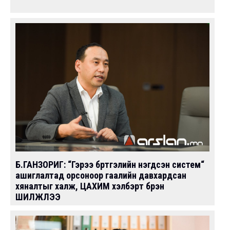
Б.ГАНЗОРИГ: “Гэрээ бүртгэлийн нэгдсэн систем“
ашиглалтад орсоноор гаалийн давхардсан
хяналтыг халж, ЦАХИМ хэлбэрт бүрэн
ШИЛЖЛЭЭ