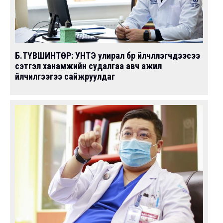
Б.ТҮВШИНТӨР: УНТЭ улирал бүр үйлчлүүлэгчдээсээ
сэтгэл ханамжийн судалгаа авч ажил
үйлчилгээгээ сайжруулдаг