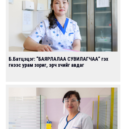
Б.Батцэцэг: “БАЯРЛАЛАА СУВИЛАГЧАА” гэх
үгнээс урам зориг, эрч хүчийг авдаг