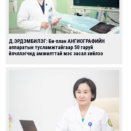
Д.ЭРДЭМБИЛЭГ: Би-план АНГИОГРАФИЙН
аппаратын тусламжтайгаар 50 гаруй
үйлчлүүлэгчид амжилттай мэс засал хийлээ