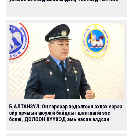
Б.АЛТАНЗУЛ: Он гарсаар хөдөлгөөн эхлэх үеэрээ
ойр орчмын аюулгүй байдлыг шалгаагүйгээс
болж, ДОЛООН ХҮҮХЭД амь насаа алдсан