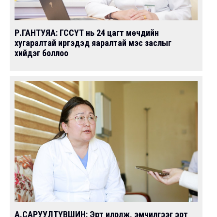
Р.ГАНТУЯА: ГССҮТ нь 24 цагт мөчдийн
хугаралтай иргэдэд яаралтай мэс заслыг
хийдэг боллоо
А.САРУУЛТҮВШИН: Эрт илрүүлж, эмчилгээг эрт