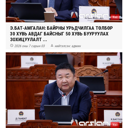
Уих
Э.БАТ-АМГАЛАН: БАЙРНЫ УРЬДЧИЛГАА ТӨЛБӨР
30 ХУВЬ АВДАГ БАЙСНЫГ 50 ХУВЬ БУУРУУЛАХ
ЗОХИЦУУЛАЛТ ...


2026 оны 7 сарын 03
нийтэлсэн:
админ
Уих