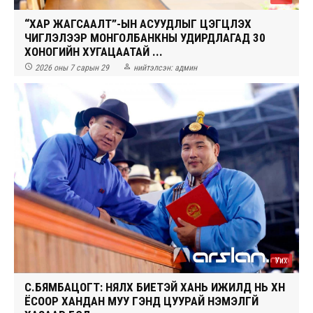
“ХАР ЖАГСААЛТ”-ЫН АСУУДЛЫГ ЦЭГЦЛЭХ
ЧИГЛЭЛЭЭР МОНГОЛБАНКНЫ УДИРДЛАГАД 30
ХОНОГИЙН ХУГАЦААТАЙ ...


2026 оны 7 сарын 29
нийтэлсэн:
админ
Уих
С.БЯМБАЦОГТ: НЯЛХ БИЕТЭЙ ХАНЬ ИЖИЛД НЬ ХҮН
ЁСООР ХАНДАН МУУ ҮГЭНД ЦУУРАЙ НЭМЭЛГҮЙ