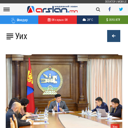
DESKTOP
|
MOBILE
Өнөөдөр
08 сарын 08
28°C
3593.87
₮
Уих

Уих