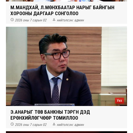
М.МАНДХАЙ, Л.МӨНХБААТАР НАРЫГ БАЙНГЫН
ХОРООНЫ ДАРГААР СОНГОЛОО


2026 оны 7 сарын 02
нийтэлсэн:
админ
Уих
Э.АНАРЫГ ТӨВ БАНКНЫ ТЭРГҮҮН ДЭД
ЕРӨНХИЙЛӨГЧӨӨР ТОМИЛЛОО


2026 оны 7 сарын 02
нийтэлсэн:
админ