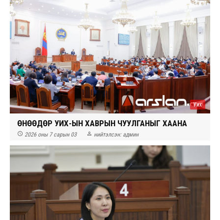
Уих
ӨНӨӨДӨР УИХ-ЫН ХАВРЫН ЧУУЛГАНЫГ ХААНА


2026 оны 7 сарын 03
нийтэлсэн:
админ