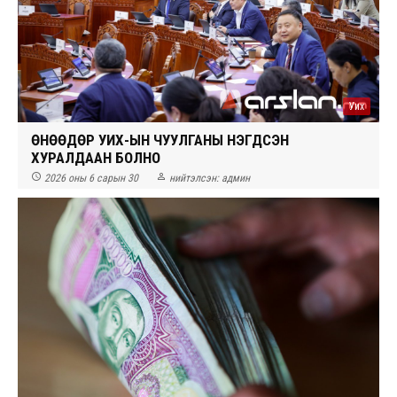
Уих
ӨНӨӨДӨР УИХ-ЫН ЧУУЛГАНЫ НЭГДСЭН
ХУРАЛДААН БОЛНО


2026 оны 6 сарын 30
нийтэлсэн:
админ