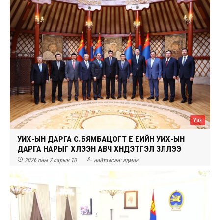
Уих
УИХ-ЫН ДАРГА С.БЯМБАЦОГТ ҮЕ ҮЕИЙН УИХ-ЫН
ДАРГА НАРЫГ ХҮЛЭЭН АВЧ ХҮНДЭТГЭЛ ҮЗҮҮЛЛЭЭ


2026 оны 7 сарын 10
нийтэлсэн:
админ