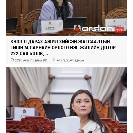
Уих
КНОП Л ДАРАХ АЖИЛ ХИЙСЭН ЖАГСААЛТЫН
ГИШҮҮН М.САРНАЙН ОРЛОГО НЭГ ЖИЛИЙН ДОТОР
222 САЯ БОЛЖ, ...


2026 оны 7 сарын 02
нийтэлсэн:
админ