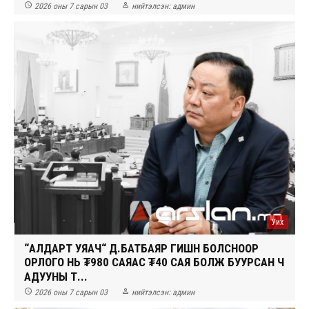


2026 оны 7 сарын 03
нийтэлсэн:
админ
Уих
“АЛДАРТ УЯАЧ“ Д.БАТБАЯР ГИШҮҮН БОЛСНООР
ОРЛОГО НЬ ₮980 САЯАС ₮40 САЯ БОЛЖ БУУРСАН Ч
АДУУНЫ Т...


2026 оны 7 сарын 03
нийтэлсэн:
админ