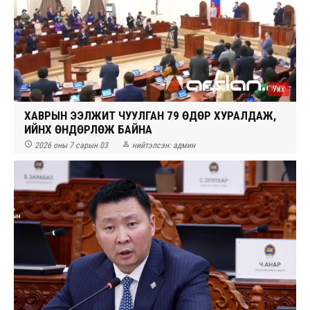
Уих
ХАВРЫН ЭЭЛЖИТ ЧУУЛГАН 79 ӨДӨР ХУРАЛДАЖ,
ИЙНХҮҮ ӨНДӨРЛӨЖ БАЙНА


2026 оны 7 сарын 03
нийтэлсэн:
админ