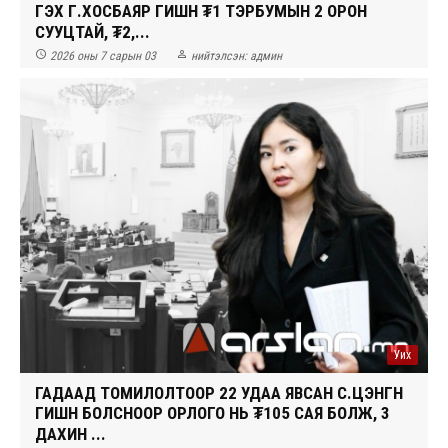
ГЭХ Г.ХОСБАЯР ГИШҮҮН ₮1 ТЭРБУМЫН 2 ОРОН
СУУЦТАЙ, ₮2,...


2026 оны 7 сарын 03
нийтэлсэн:
админ
Уих
ГАДААД ТОМИЛОЛТООР 22 УДАА ЯВСАН С.ЦЭНГҮҮН
ГИШҮҮН БОЛСНООР ОРЛОГО НЬ ₮105 САЯ БОЛЖ, 3
ДАХИН ...