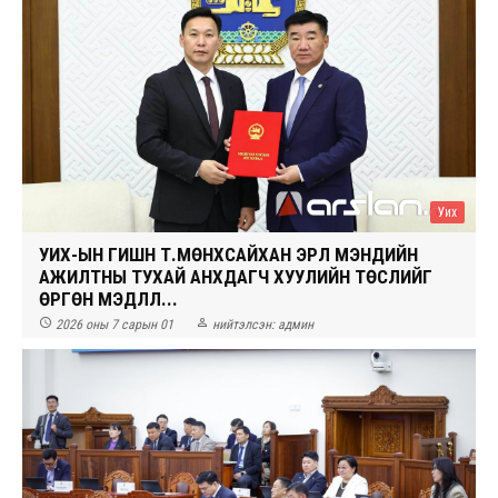
Уих
УИХ-ЫН ГИШҮҮН Т.МӨНХСАЙХАН ЭРҮҮЛ МЭНДИЙН
АЖИЛТНЫ ТУХАЙ АНХДАГЧ ХУУЛИЙН ТӨСЛИЙГ
ӨРГӨН МЭДҮҮЛЛ...


2026 оны 7 сарын 01
нийтэлсэн:
админ