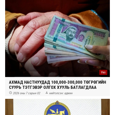
Уих
АХМАД НАСТНУУДАД 100,000-300,000 ТӨГРӨГИЙН
СУУРЬ ТЭТГЭВЭР ОЛГОХ ХУУЛЬ БАТЛАГДЛАА


2026 оны 7 сарын 02
нийтэлсэн:
админ