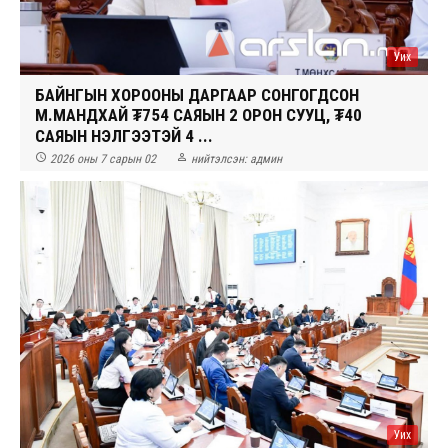
Уих
БАЙНГЫН ХОРООНЫ ДАРГААР СОНГОГДСОН
М.МАНДХАЙ ₮754 САЯЫН 2 ОРОН СУУЦ, ₮40
САЯЫН ҮНЭЛГЭЭТЭЙ 4 ...


2026 оны 7 сарын 02
нийтэлсэн:
админ
Уих