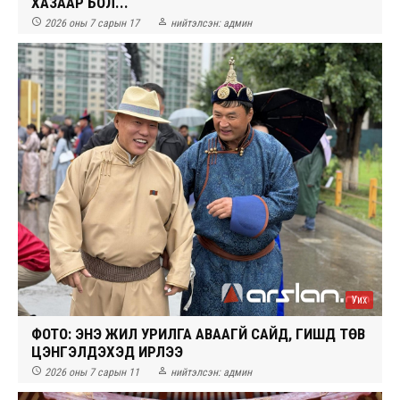
ХАЗААР БОЛ...


2026 оны 7 сарын 17
нийтэлсэн:
админ
Уих
ФОТО: ЭНЭ ЖИЛ УРИЛГА АВААГҮЙ САЙД, ГИШҮҮД ТӨВ
ЦЭНГЭЛДЭХЭД ИРЛЭЭ


2026 оны 7 сарын 11
нийтэлсэн:
админ