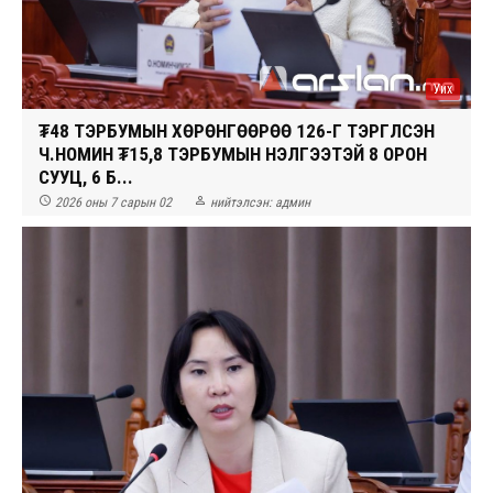
Уих
₮48 ТЭРБУМЫН ХӨРӨНГӨӨРӨӨ 126-Г ТЭРГҮҮЛСЭН
Ч.НОМИН ₮15,8 ТЭРБУМЫН ҮНЭЛГЭЭТЭЙ 8 ОРОН
СУУЦ, 6 Б...


2026 оны 7 сарын 02
нийтэлсэн:
админ