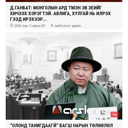
Д.ГАНБАТ: МОНГОЛЫН АРД ТҮМЭН ЭВ ЭЕИЙГ
ХИЧЭЭХ ХЭРЭГТЭЙ. АВЛИГА, ХУЛГАЙ НЬ ИЛРЭХ
ГЭЭД ИРЭХЭЭР...


2026 оны 7 сарын 03
нийтэлсэн:
админ
Уих
“ОЛОНД ТАНИГДААГҮЙ“ БАГШ НАРЫН ТӨЛӨӨЛӨЛ