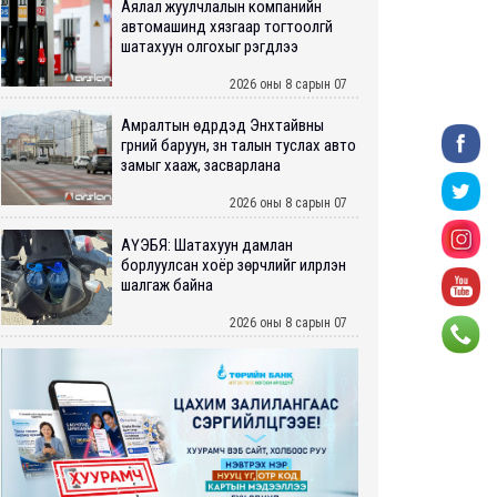
Аялал жуулчлалын компанийн
автомашинд хязгаар тогтоолгүй
шатахуун олгохыг үүрэгдлээ
2026 оны 8 сарын 07
Амралтын өдрүүдэд Энхтайвны
гүүрний баруун, зүүн талын туслах авто
замыг хааж, засварлана
2026 оны 8 сарын 07
АҮЭБЯ: Шатахуун дамлан
борлуулсан хоёр зөрчлийг илрүүлэн
шалгаж байна
2026 оны 8 сарын 07