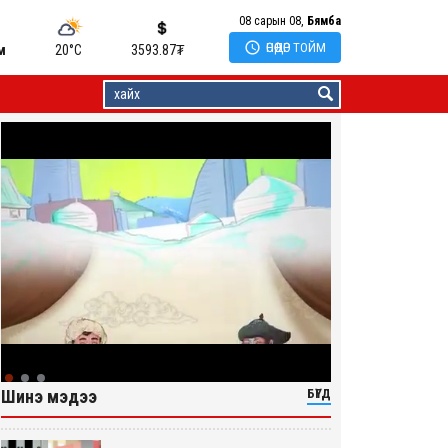
08 сарын 08,
Бямба

ӨНӨӨДӨР ТОЙМ
м
20°C
3593.87
₮
Шинэ мэдээ
БҮГД