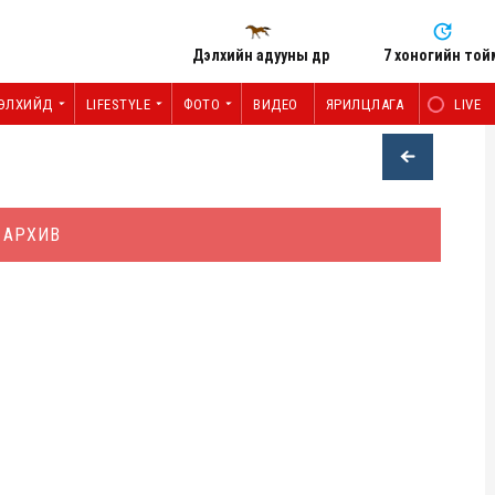
Дэлхийн адууны өдөр
7 хоногийн той
ЭЛХИЙД
LIFESTYLE
ФОТО
ВИДЕО
ЯРИЛЦЛАГА
LIVE
АРХИВ