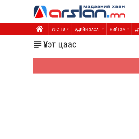
УЛС ТӨР
ЭДИЙН ЗАСАГ
НИЙГЭМ
Д
Үнэт цаас
