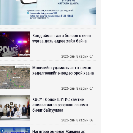
Ховд аймагт алга болсон охиныг
зургаа дахь өдрөө хайж байна
2026 оны 8 сарын 07
Монелийн гудамжны авто замын
хөдөлгөөнийг өнөөдөр орой хаана
2026 оны 8 сарын 07
ХӨСҮТ болон ШУТИС хамтын
ажиллагаагаа өргөжүүлж, санамж
бичиг байгууллаа
2026 оны 8 сарын 06
Нэгдүгээр эмнэлэг Жинаны их