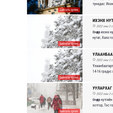
тунадас: Ихэнх
Байгаль орчин
ИХЭНХ НУТ

2022 оны 2 с
Өнөөдөр ихэнх
нутаг, Халх го
Байгаль орчин
УЛААНБААТ

2022 оны 2 с
Улаанбаатарт 
14-16 градус х
Байгаль орчин
УУЛАРХАГ

2022 оны 2 с
Өнөөдөр нутги
хотгор, Тэс го
Байгаль орчин