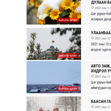
ДУЛААН Б

2022 оны 1 с
Цаг уурын бай
агаарын дунда
Байгаль орчин
УЛААНБАА

2021 оны 12 
2021 оны 12 
мэдээг хүргэж
Байгаль орчин
АВТО ЗАМ,
ХҮНДРЭЛ У

2021 оны 11 
Цаг уурын бай
аймгуудын нут
Байгаль орчин
БААСАН ГА

2021 оны 11 