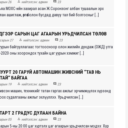


арын 26
нийтэлсэн:
админ
23
яа МОХС-ийн захирал асан Ж.Соронзонг албан тушаалын эрх
н ашиглаж, өөртөө болон бусдад давуу тал бий болгосныг [...]
ДҮГЭЭР САРЫН ЦАГ АГААРЫН УРЬДЧИЛСАН ТӨЛӨВ


сарын 27
нийтэлсэн:
админ
23
уурын байгууллагаас тогтоосноор олон жилийн дундаж (ОЖД) утга
-2020 оны хоорондох тухайн цаг уурын хэмжиг [...]
НУУРТ 20 ГАРУЙ АВТОМАШИН ЖИВСНИЙ “ТАВ НЬ
ТАЙ“ БАЙГАА


арын 19
нийтэлсэн:
админ
23
 живсэн машин, техникийг татан гаргах ажлыг эрчимжүүлэх хүрээнд
ох судалгааны ажлыг эхлүүллээ. Урьдчилсан [...]
ТАРТ 2 ГРАДУС ДУЛААН БАЙНА


арын 05
нийтэлсэн:
админ
23
сарын 5-ны 20:00 цаг хүртэлх цаг агаарын урьдчилсан мэдээ: Хур