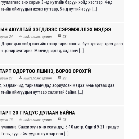
гууллагаас энэ сарын 3-нд нутгийн баруун хойд хэсгээр, 4-нд
төвийн аймгуудын ихэнх нутгаар, 5-нд нутгийн зүүн [...]
РЫН АЮУЛТАЙ ҮЗЭГДЛЭЭС СЭРЭМЖЛҮҮЛЭХ МЭДЭЭ


арын 24
нийтэлсэн:
админ
23
тий, Дорнодын хойд хэсгийн газар тариалангын бүс нутгаар хөрсөн дээр
рч цочир хүйтэрнэ. Малчид, иргэд, хадланч [...]
АРТ ӨДӨРТӨӨ ҮҮЛШИНЭ, БОРОО ОРОХГҮЙ


арын 21
нийтэлсэн:
админ
23
эд, хадланчид, тариаланчдад зориулсан мэдээ: Өнөө маргаашдаа
төвийн аймгуудын нутгаар салхитай байна. [...]
ТАРТ 20 ГРАДУС ДУЛААН БАЙНА


арын 13
нийтэлсэн:
админ
23
үүлшинэ. Салхи зүүн өмнөөс секундэд 5-10 метр. Өдөртөө 19-21 градус
 Говь, зүүн аймгуудын нутгаар сол [...]