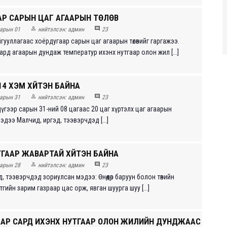
АР САРЫН ЦАГ АГААРЫН ТӨЛӨВ


арын 01
нийтэлсэн:
админ
23
гууллагаас хоёрдугаар сарын цаг агаарын төлөвийг гаргажээ.
рд агаарын дундаж температур ихэнх нутгаар олон жил [...]
4 ХЭМ ХҮЙТЭН БАЙНА


арын 31
нийтэлсэн:
админ
23
үгээр сарын 31-ний 08 цагаас 20 цаг хүртэлх цаг агаарын
дээ Малч­ид, иргэд, тээвэрчдэд [...]
ГААР ЖАВАРТАЙ ХҮЙТЭН БАЙНА


арын 28
нийтэлсэн:
админ
23
д, тээвэрчдэд зориулсан мэдээ: Өнөөдөр баруун болон төвийн
гийн зарим газраар цас орж, явган шуурга шуу [...]
ААР САРД ИХЭНХ НУТГААР ОЛОН ЖИЛИЙН ДУНДЖААС