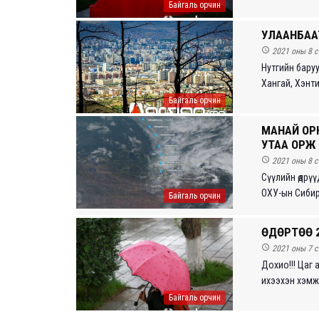
Байгаль орчин
УЛААНБАА

2021 оны 8 с
Нутгийн баруу
Хангай, Хэнти
Байгаль орчин
МАНАЙ ОР
УТАА ОРЖ

2021 оны 8 с
Сүүлийн өдрүү
ОХУ-ын Сибири
Байгаль орчин
ӨДӨРТӨӨ 

2021 оны 7 с
Дохио!!! Цаг 
ихээхэн хэмжэ
Байгаль орчин