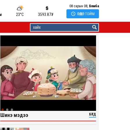
08 сарын 08,
Бямба

ӨНӨӨДӨР ТОЙМ
м
23°C
3593.87
₮
Шинэ мэдээ
БҮГД