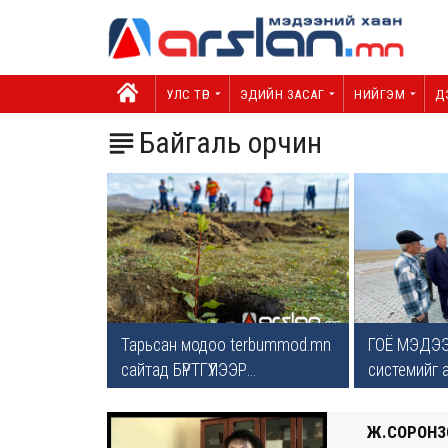
УЛС ТӨР
ЭДИЙН ЗАСАГ
НИЙГЭМ
Д
Байгаль орчин

Тарьсан модоо terbummod.mn
ГОЁ МЭДЭЭ 
сайтад БҮРТГҮҮЛЭЭР...
системийг а
Ж.СОРОНЗ