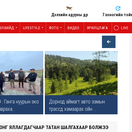
Дэлхийн адууны өдөр
7 хоногийн той
ЭЛХИЙД
LIFESTYLE
ФОТО
ВИДЕО
ЯРИЛЦЛАГА
LIVE
: Ганга нуурын эко
Дорнод аймагт авто замын
враха...
трассд хамаарах ойн ...
ОНГ ЯЛЛАГДАГЧААР ТАТАН ШАЛГАХААР БОЛЖЭЭ