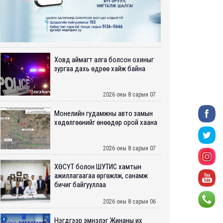
Ховд аймагт алга болсон охиныг
зургаа дахь өдрөө хайж байна
2026 оны 8 сарын 07
Монелийн гудамжны авто замын
хөдөлгөөнийг өнөөдөр орой хаана
2026 оны 8 сарын 07
ХӨСҮТ болон ШУТИС хамтын
ажиллагаагаа өргөжүүлж, санамж
бичиг байгууллаа
2026 оны 8 сарын 06
Нэгдүгээр эмнэлэг Жинаны их