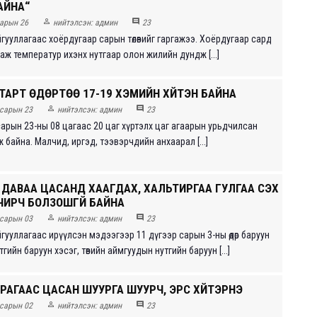
АЙНА“


арын 26
нийтэлсэн:
админ
23
гууллагаас хоёрдугаар сарын төлөвийг гаргажээ. Хоёрдугаар сард
ж температур ихэнх нутгаар олон жилийн дундж [...]
ТАРТ ӨДӨРТӨӨ 17-19 ХЭМИЙН ХҮЙТЭН БАЙНА


сарын 23
нийтэлсэн:
админ
23
сарын 23-ны 08 цагаас 20 цаг хүртэлх цаг агаарын урьдчилсан
 байна. Малч­ид, иргэд, тээвэрчдийн анхаарал [...]
 ДАВАА ЦАСАНД ХААГДАХ, ХАЛЬТИРГАА ГУЛГАА ҮҮСЭХ
ЧИРЧ БОЛЗОШГҮЙ БАЙНА


сарын 03
нийтэлсэн:
админ
23
гууллагаас ирүүлсэн мэдээгээр 11 дүгээр сарын 3-ны өдөр баруун
гийн баруун хэсэг, төвийн аймгуудын нутгийн баруун [...]
РАГААС ЦАСАН ШУУРГА ШУУРЧ, ЭРС ХҮЙТЭРНЭ


сарын 02
нийтэлсэн:
админ
23