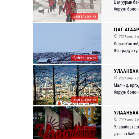
Цаг уурын бай
баруун болон 
Байгаль орчин
ЦАГ АГАА

2021 оны 9 с
Өнөө шөнө Хэн
0-5 градус хү
Байгаль орчин
УЛААНБААТ

2021 оны 9 с
Малч­ид, ирг
баруун болон 
Байгаль орчин
УЛААНБАА

2021 оны 9 с
Улаанбаатарт 
дулаан байна.