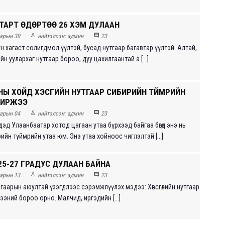
ТАРТ ӨДӨРТӨӨ 26 ХЭМ ДУЛААН


арын 30
нийтэлсэн:
админ
23
н хагаст солигдмол үүлтэй, бусад нутгаар багавтар үүлтэй. Алтай,
йн уулархаг нутгаар бороо, дуу цахилгаантай а [...]
НЫ ХОЙД ХЭСГИЙН НУТГААР СИБИРИЙН ТҮЙМРИЙН
 ИРЖЭЭ


арын 04
нийтэлсэн:
админ
23
дэд Улаанбаатар хотод цагаан утаа бүрхээд байгаа бөгөөд энэ нь
йн түймрийн утаа юм. Энэ утаа хойноос чиглэлтэй [...]
25-27 ГРАДУС ДУЛААН БАЙНА


арын 13
нийтэлсэн:
админ
23
агаарын аюултай үзэгдлээс сэрэмжлүүлэх мэдээ: Хөвсгөлийн нутгаар
эний бороо орно. Малчид, иргэдийн [...]