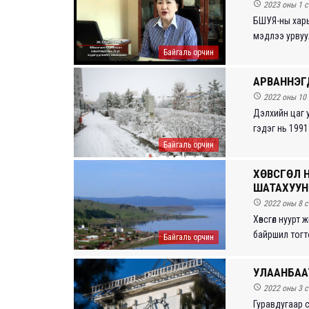

2023 оны 1 с
БШУЯ-ны харь
мэдлээ урвуула
Байгаль орчин
АРВАННЭГ

2022 оны 10 
Дэлхийн цаг 
гэдэг нь 1991
Байгаль орчин
ХӨВСГӨЛ 
ШАТАХУУН

2022 оны 8 с
Хөвсгөл нуурт
байршил тогто
Байгаль орчин
УЛААНБАА

2022 оны 3 с
Гуравдугаар 