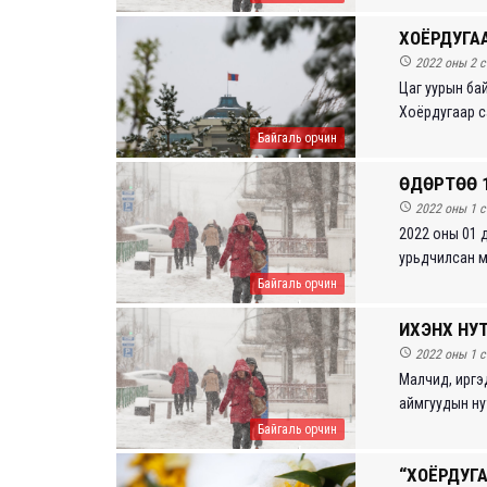
ХОЁРДУГА

2022 оны 2 с
Цаг уурын бай
Хоёрдугаар са
Байгаль орчин
ӨДӨРТӨӨ 1

2022 оны 1 с
2022 оны 01 д
урьдчилсан мэ
Байгаль орчин
ИХЭНХ НУТ

2022 оны 1 с
Малч­ид, иргэ
аймгуудын нут
Байгаль орчин
“ХОЁРДУГ