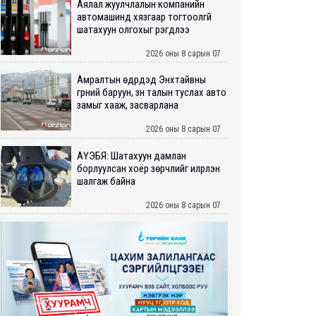
Аялал жуулчлалын компанийн
автомашинд хязгаар тогтоолгүй
шатахуун олгохыг үүрэгдлээ
2026 оны 8 сарын 07
Амралтын өдрүүдэд Энхтайвны
гүүрний баруун, зүүн талын туслах авто
замыг хааж, засварлана
2026 оны 8 сарын 07
АҮЭБЯ: Шатахуун дамлан
борлуулсан хоёр зөрчлийг илрүүлэн
шалгаж байна
2026 оны 8 сарын 07