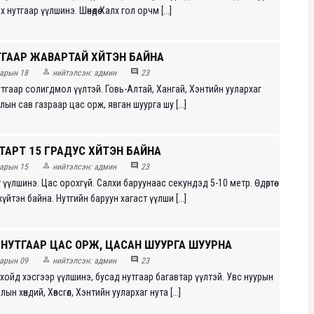
 нутгаар үүлшинэ. Шөнөдөө Халх гол орчм [...]
ГААР ЖАВАРТАЙ ХҮЙТЭН БАЙНА


арын 18
нийтэлсэн:
админ
23
 нутгаар солигдмол үүлтэй. Говь-Алтай, Хангай, Хэнтийн уулархаг
лын сав газраар цас орж, явган шуурга шу [...]
АРТ 15 ГРАДУС ХҮЙТЭН БАЙНА


арын 15
нийтэлсэн:
админ
23
үүлшинэ. Цас орохгүй. Салхи баруунаас секундэд 5-10 метр. Өдөртөө
үйтэн байна. Нутгийн баруун хагаст үүлши [...]
 НУТГААР ЦАС ОРЖ, ЦАСАН ШУУРГА ШУУРНА


арын 09
нийтэлсэн:
админ
23
йн хойд хэсгээр үүлшинэ, бусад нутгаар багавтар үүлтэй. Увс нуурын
лын хөндий, Хөвсгөл, Хэнтийн уулархаг нута [...]