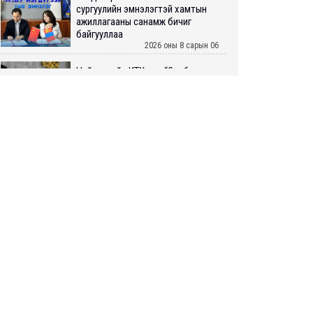
сургуулийн эмнэлэгтэй хамтын
ажиллагааны санамж бичиг
байгууллаа
2026 оны 8 сарын 06
Нийслэлийн ИТХ-аар “Сэлбэ
ухаалаг хот”, агаарын бохирдол
зэрэг асуудлыг хэлэлцэж байна
2026 оны 8 сарын 06
БИЧЛЭГ: Завьт эргүүлүүд голд
LIVE
живж байсан иргэнийг аврав
2026 оны 8 сарын 06
Нэгдүгээр хорооллын арын
автозамыг өнөөдөр 23:00 цагаас
хаана
2026 оны 8 сарын 06
Д.Амарбаясгалан: Шатахууны
хомдсол бол өөрөө төрийн