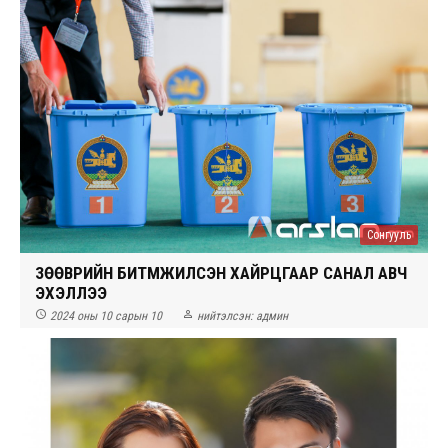
Сонгууль
ЗӨӨВРИЙН БИТҮҮМЖИЛСЭН ХАЙРЦГААР САНАЛ АВЧ
ЭХЭЛЛЭЭ


2024 оны 10 сарын 10
нийтэлсэн:
админ