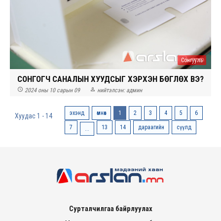
Сонгууль
СОНГОГЧ САНАЛЫН ХУУДСЫГ ХЭРХЭН БӨГЛӨХ ВЭ?


2024 оны 10 сарын 09
нийтэлсэн:
админ
эхэнд
өмнөх
1
2
3
4
5
6
Хуудас 1 - 14
7
13
14
дараагийн
сүүлд
...
Сурталчилгаа байрлуулах