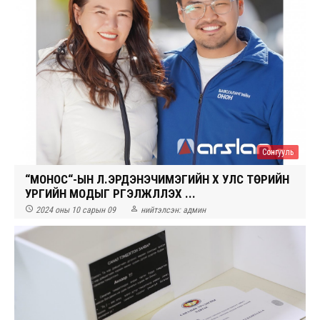
Сонгууль
“МОНОС“-ЫН Л.ЭРДЭНЭЧИМЭГИЙН ХҮҮ УЛС ТӨРИЙН
УРГИЙН МОДЫГ ҮРГЭЛЖЛҮҮЛЭХ ҮҮ...


2024 оны 10 сарын 09
нийтэлсэн:
админ