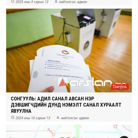


2025 оны 3 сарын 13
нийтэлсэн:
админ
Сонгууль
СОНГУУЛЬ: АДИЛ САНАЛ АВСАН НЭР
ДЭВШИГЧДИЙН ДУНД НЭМЭЛТ САНАЛ ХУРААЛТ
ЯВУУЛНА


2024 оны 10 сарын 13
нийтэлсэн:
админ