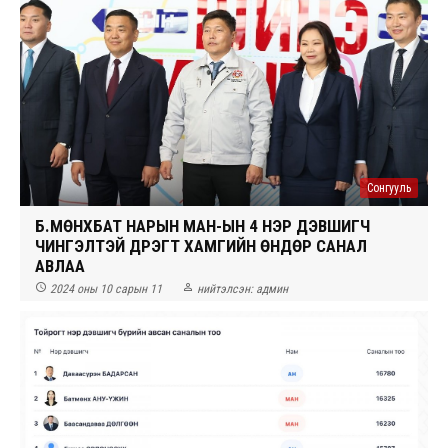
Сонгууль
Б.МӨНХБАТ НАРЫН МАН-ЫН 4 НЭР ДЭВШИГЧ
ЧИНГЭЛТЭЙ ДҮҮРЭГТ ХАМГИЙН ӨНДӨР САНАЛ
АВЛАА


2024 оны 10 сарын 11
нийтэлсэн:
админ