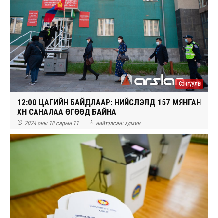
Сонгууль
12:00 ЦАГИЙН БАЙДЛААР: НИЙСЛЭЛД 157 МЯНГАН
ХҮН САНАЛАА ӨГӨӨД БАЙНА


2024 оны 10 сарын 11
нийтэлсэн:
админ