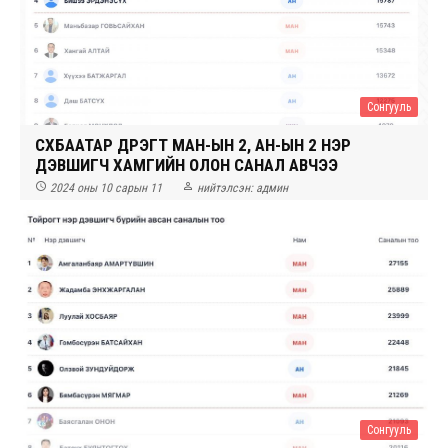
Сонгууль
СҮХБААТАР ДҮҮРЭГТ МАН-ЫН 2, АН-ЫН 2 НЭР
ДЭВШИГЧ ХАМГИЙН ОЛОН САНАЛ АВЧЭЭ


2024 оны 10 сарын 11
нийтэлсэн:
админ
Сонгууль