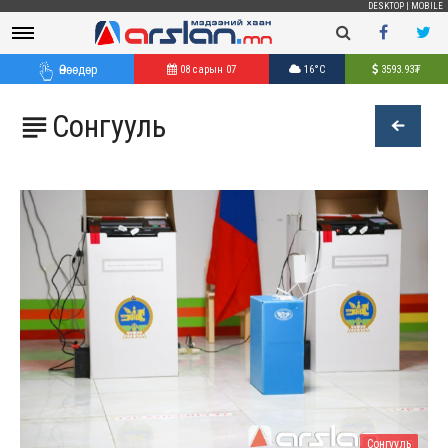
DESKTOP
|
MOBILE
Өнөөдөр
08 сарын 07
16°C
3593.93
₮
Сонгууль

Сонгууль