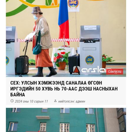
Сонгууль
СЕХ: УЛСЫН ХЭМЖЭЭНД САНАЛАА ӨГСӨН
ИРГЭДИЙН 50 ХУВЬ НЬ 70-ААС ДЭЭШ НАСНЫХАН
БАЙНА


2024 оны 10 сарын 11
нийтэлсэн:
админ