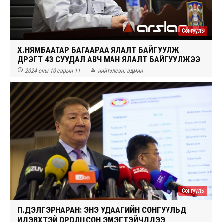
Сонгууль
Х.НЯМБААТАР БАГААРАА ЯЛАЛТ БАЙГУУЛЖ
ДҮҮРЭГТ 43 СУУДАЛ АВЧ МАН ЯЛАЛТ БАЙГУУЛЖЭЭ


2024 оны 10 сарын 11
нийтэлсэн:
админ
Сонгууль
П.ДЭЛГЭРНАРАН: ЭНЭ УДААГИЙН СОНГУУЛЬД
ИДЭВХТЭЙ ОРОЛЦСОН ЭМЭГТЭЙЧҮҮДДЭЭ