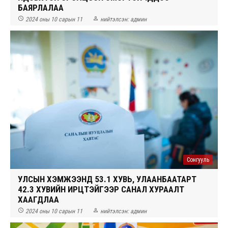
БАЯРЛАЛАА


2024 оны 10 сарын 11
нийтэлсэн:
админ
Сонгууль
УЛСЫН ХЭМЖЭЭНД 53.1 ХУВЬ, УЛААНБААТАРТ
42.3 ХУВИЙН ИРЦТЭЙГЭЭР САНАЛ ХУРААЛТ
ХААГДЛАА


2024 оны 10 сарын 11
нийтэлсэн:
админ