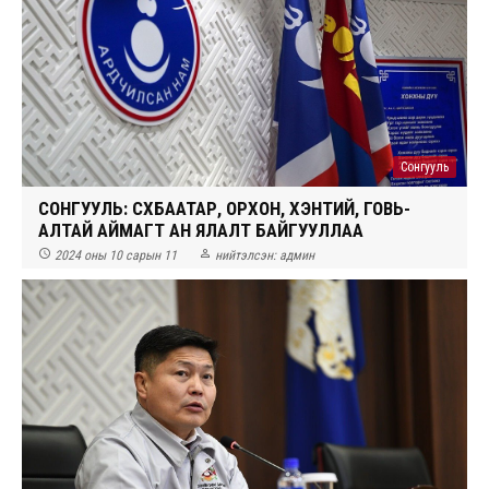
Сонгууль
СОНГУУЛЬ: СҮХБААТАР, ОРХОН, ХЭНТИЙ, ГОВЬ-
АЛТАЙ АЙМАГТ АН ЯЛАЛТ БАЙГУУЛЛАА


2024 оны 10 сарын 11
нийтэлсэн:
админ