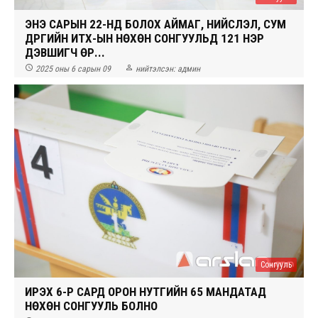
ЭНЭ САРЫН 22-НД БОЛОХ АЙМАГ, НИЙСЛЭЛ, СУМ
ДҮҮРГИЙН ИТХ-ЫН НӨХӨН СОНГУУЛЬД 121 НЭР
ДЭВШИГЧ ӨР...


2025 оны 6 сарын 09
нийтэлсэн:
админ
Сонгууль
ИРЭХ 6-Р САРД ОРОН НУТГИЙН 65 МАНДАТАД
НӨХӨН СОНГУУЛЬ БОЛНО