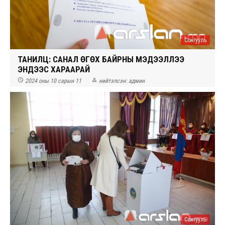
Сонгууль
ТАНИЛЦ: САНАЛ ӨГӨХ БАЙРНЫ МЭДЭЭЛЛЭЭ
ЭНДЭЭС ХАРААРАЙ


2024 оны 10 сарын 11
нийтэлсэн:
админ
Сонгууль