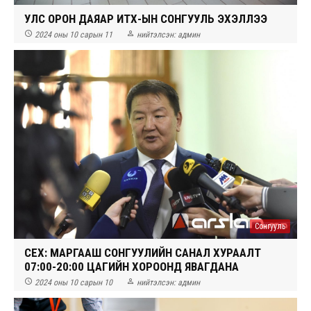
УЛС ОРОН ДАЯАР ИТХ-ЫН СОНГУУЛЬ ЭХЭЛЛЭЭ


2024 оны 10 сарын 11
нийтэлсэн:
админ
Сонгууль
СЕХ: МАРГААШ СОНГУУЛИЙН САНАЛ ХУРААЛТ
07:00-20:00 ЦАГИЙН ХОРООНД ЯВАГДАНА


2024 оны 10 сарын 10
нийтэлсэн:
админ