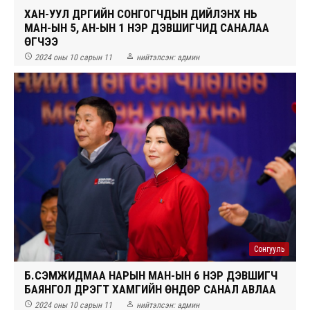
ХАН-УУЛ ДҮҮРГИЙН СОНГОГЧДЫН ДИЙЛЭНХ НЬ
МАН-ЫН 5, АН-ЫН 1 НЭР ДЭВШИГЧИД САНАЛАА
ӨГЧЭЭ


2024 оны 10 сарын 11
нийтэлсэн:
админ
Сонгууль
Б.СЭМЖИДМАА НАРЫН МАН-ЫН 6 НЭР ДЭВШИГЧ
БАЯНГОЛ ДҮҮРЭГТ ХАМГИЙН ӨНДӨР САНАЛ АВЛАА


2024 оны 10 сарын 11
нийтэлсэн:
админ