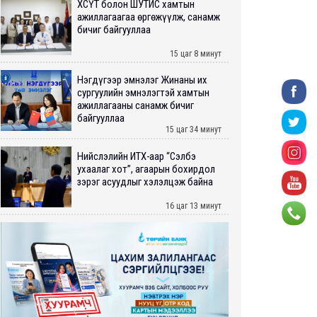
ХӨСҮТ болон ШУТИС хамтын
ажиллагаагаа өргөжүүлж, санамж
бичиг байгууллаа
15 цаг 8 минут
Нэгдүгээр эмнэлэг Жинаны их
сургуулийн эмнэлэгтэй хамтын
ажиллагааны санамж бичиг
байгууллаа
15 цаг 34 минут
Нийслэлийн ИТХ-аар “Сэлбэ
ухаалаг хот”, агаарын бохирдол
зэрэг асуудлыг хэлэлцэж байна
16 цаг 13 минут