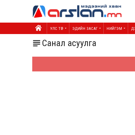
УЛС ТӨР
ЭДИЙН ЗАСАГ
НИЙГЭМ
Д
Санал асуулга
