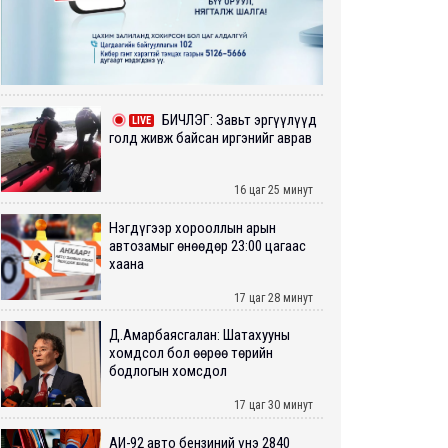
БИЧЛЭГ: Завьт эргүүлүүд
LIVE
голд живж байсан иргэнийг аврав
16 цаг 25 минут
Нэгдүгээр хорооллын арын
автозамыг өнөөдөр 23:00 цагаас
хаана
17 цаг 28 минут
Д.Амарбаясгалан: Шатахууны
хомдсол бол өөрөө төрийн
бодлогын хомсдол
17 цаг 30 минут
АИ-92 авто бензиний үнэ 2840