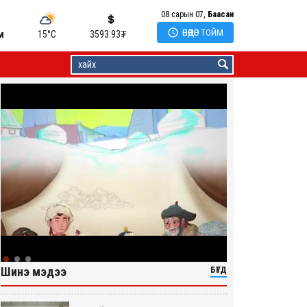
08 сарын 07,
Баасан

ӨНӨӨДӨР ТОЙМ
м
15°C
3593.93
₮
Шинэ мэдээ
БҮГД