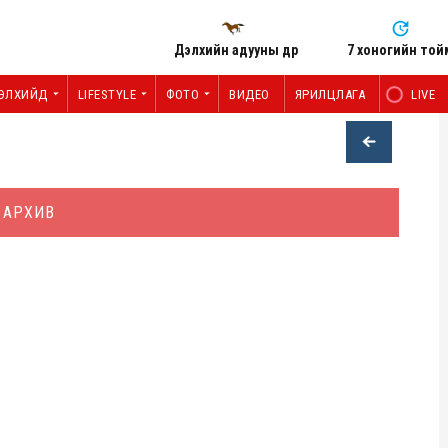
Дэлхийн адууны өдөр
7 хоногийн той
ЭЛХИЙД
LIFESTYLE
ФОТО
ВИДЕО
ЯРИЛЦЛАГА
LIVE
АРХИВ