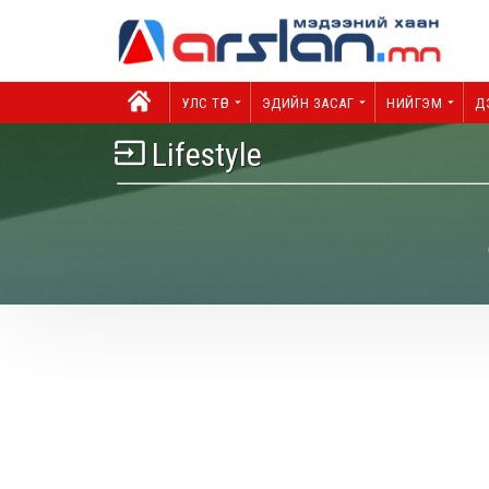
УЛС ТӨР
ЭДИЙН ЗАСАГ
НИЙГЭМ
Д
Lifestyle
