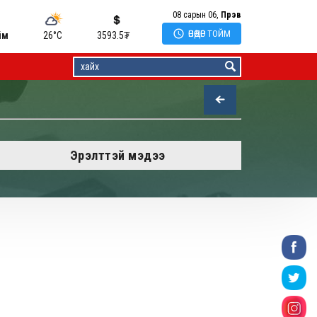
08 сарын 06,
Пүрэв

ӨНӨӨДӨР ТОЙМ
йм
26°C
3593.5
₮
Эрэлттэй мэдээ