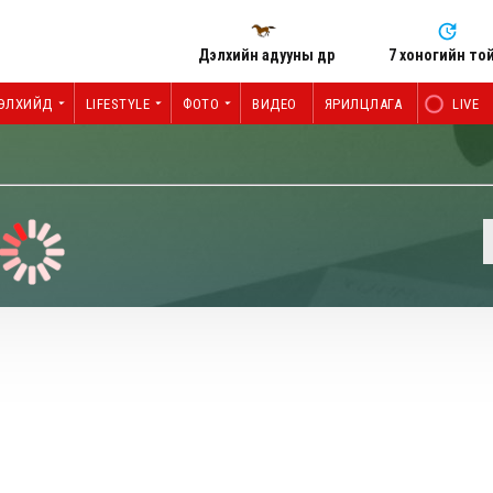
Дэлхийн адууны өдөр
7 хоногийн то
ЭЛХИЙД
LIFESTYLE
ФОТО
ВИДЕО
ЯРИЛЦЛАГА
LIVE