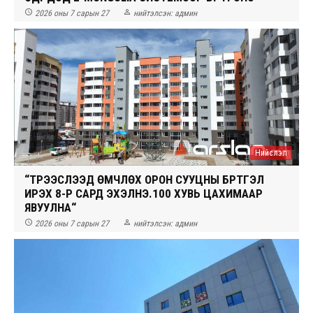


2026 оны 7 сарын 27
нийтэлсэн:
админ
Нийслэл
“ТҮРЭЭСЛЭЭД ӨМЧЛӨХ ОРОН СУУЦНЫ БҮРТГЭЛ
ИРЭХ 8-Р САРД ЭХЭЛНЭ.100 ХУВЬ ЦАХИМААР
ЯВУУЛНА“


2026 оны 7 сарын 27
нийтэлсэн:
админ