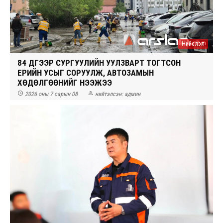
Нийслэл
84 ДҮГЭЭР СУРГУУЛИЙН УУЛЗВАРТ ТОГТСОН
ҮЕРИЙН УСЫГ СОРУУЛЖ, АВТОЗАМЫН
ХӨДӨЛГӨӨНИЙГ НЭЭЖЭЭ


2026 оны 7 сарын 08
нийтэлсэн:
админ