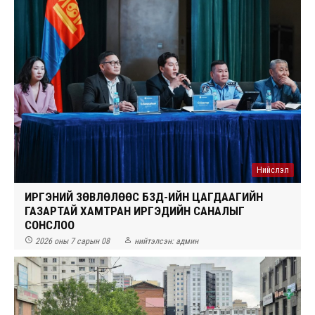
Нийслэл
ИРГЭНИЙ ЗӨВЛӨЛӨӨС БЗД-ИЙН ЦАГДААГИЙН
ГАЗАРТАЙ ХАМТРАН ИРГЭДИЙН САНАЛЫГ
СОНСЛОО


2026 оны 7 сарын 08
нийтэлсэн:
админ