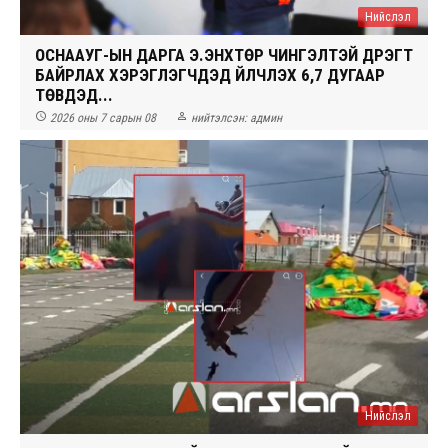
Нийслэл
ОСНААУГ-ЫН ДАРГА Э.ЭНХТӨР ЧИНГЭЛТЭЙ ДҮҮРЭГТ
БАЙРЛАХ ХЭРЭГЛЭГЧДЭД ҮЙЛЧЛЭХ 6,7 ДУГААР
ТӨВҮҮДЭД...


2026 оны 7 сарын 08
нийтэлсэн:
админ
Нийслэл