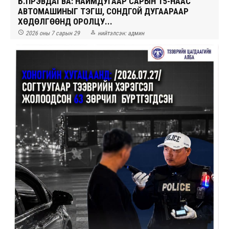
Б.ПҮРЭВДАГВА: НАЙМДУГААР САРЫН 15-НААС
АВТОМАШИНЫГ ТЭГШ, СОНДГОЙ ДУГААРААР
ХӨДӨЛГӨӨНД ОРОЛЦУ...


2026 оны 7 сарын 29
нийтэлсэн:
админ