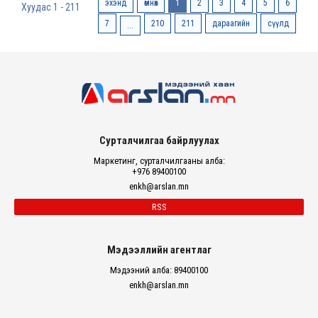
эхэнд
өмнөх
1
2
3
4
5
6
Хуудас 1 - 211
7
210
211
дараагийн
сүүлд
...
Сурталчилгаа байрлуулах
Маркетинг, сурталчилгааны алба:
+976 89400100
enkh@arslan.mn
RSS
Мэдээллийн агентлаг
Мэдээний алба: 89400100
enkh@arslan.mn