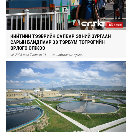
Нийслэл
НИЙТИЙН ТЭЭВРИЙН САЛБАР ЭХНИЙ ЗУРГААН
САРЫН БАЙДЛААР 30 ТЭРБУМ ТӨГРӨГИЙН
ОРЛОГО ОЛЖЭЭ


2026 оны 7 сарын 21
нийтэлсэн:
админ