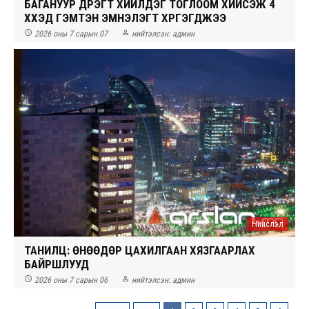
БАГАНУУР ДҮҮРЭГТ ХИЙЛДЭГ ТОГЛООМ ХИЙСЭЖ 4
ХҮҮХЭД ГЭМТЭН ЭМНЭЛЭГТ ХҮРГЭГДЖЭЭ


2026 оны 7 сарын 07
нийтэлсэн:
админ
Нийслэл
ТАНИЛЦ: ӨНӨӨДӨР ЦАХИЛГААН ХЯЗГААРЛАХ
БАЙРШЛУУД


2026 оны 7 сарын 06
нийтэлсэн:
админ