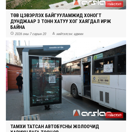
Нийслэл
ТӨВ ЦЭВЭРЛЭХ БАЙГУУЛАМЖИД ХОНОГТ
ДУНДЖААР 3 ТОНН ХАТУУ ХОГ ХАЯГДАЛ ИРЖ
БАЙНА


2026 оны 7 сарын 20
нийтэлсэн:
админ
Нийслэл
ТАМХИ ТАТСАН АВТОБУСНЫ ЖОЛООЧИД