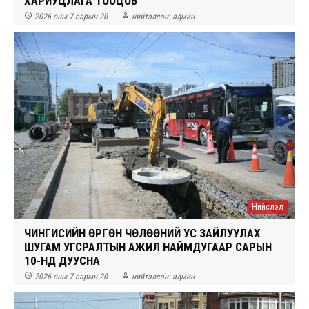
ХАРИУЦЛАГА ТООЦОВ


2026 оны 7 сарын 20
нийтэлсэн:
админ
Нийслэл
ЧИНГИСИЙН ӨРГӨН ЧӨЛӨӨНИЙ УС ЗАЙЛУУЛАХ
ШУГАМ УГСРАЛТЫН АЖИЛ НАЙМДУГААР САРЫН
10-НД ДУУСНА


2026 оны 7 сарын 20
нийтэлсэн:
админ