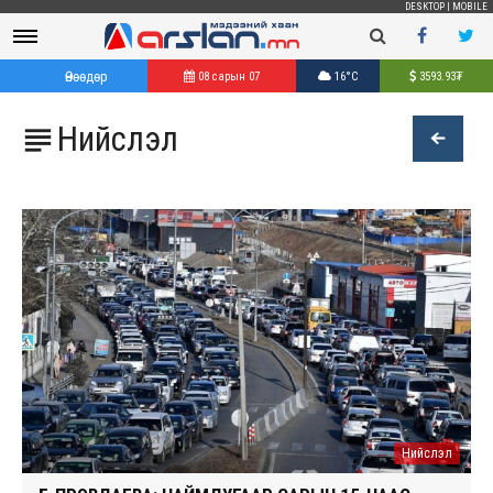
DESKTOP
|
MOBILE
Өнөөдөр
08 сарын 07
16°C
3593.93
₮
Нийслэл

Нийслэл