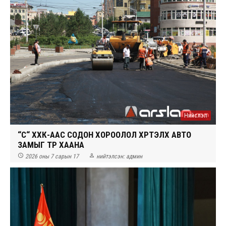
Нийслэл
“СҮҮ“ ХХК-ААС СОДОН ХОРООЛОЛ ХҮРТЭЛХ АВТО
ЗАМЫГ ТҮР ХААНА


2026 оны 7 сарын 17
нийтэлсэн:
админ