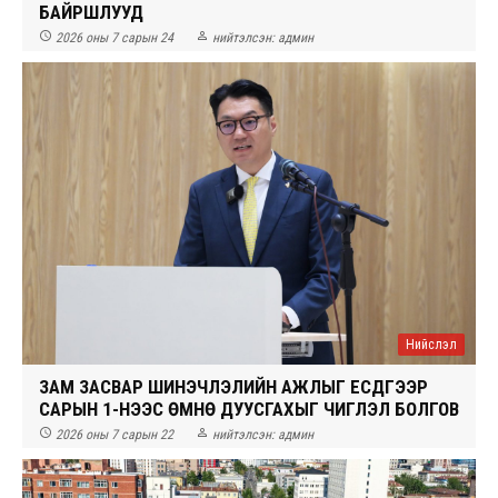
БАЙРШЛУУД


2026 оны 7 сарын 24
нийтэлсэн:
админ
Нийслэл
ЗАМ ЗАСВАР ШИНЭЧЛЭЛИЙН АЖЛЫГ ЕСДҮГЭЭР
САРЫН 1-НЭЭС ӨМНӨ ДУУСГАХЫГ ЧИГЛЭЛ БОЛГОВ


2026 оны 7 сарын 22
нийтэлсэн:
админ