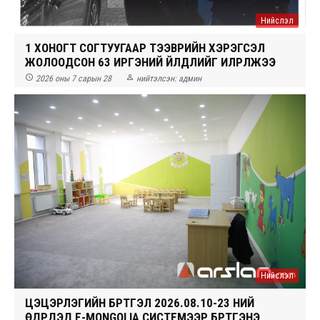
Нийслэл
1 ХОНОГТ СОГТУУГААР ТЭЭВРИЙН ХЭРЭГСЭЛ
ЖОЛООДСОН 63 ИРГЭНИЙ ҮЙЛДЛИЙГ ИЛРҮҮЛЖЭЭ


2026 оны 7 сарын 28
нийтэлсэн:
админ
Нийслэл
ЦЭЦЭРЛЭГИЙН БҮРТГЭЛ 2026.08.10-23 НИЙ
ӨДРҮҮДЭД E-MONGOLIA СИСТЕМЭЭР БҮРТГЭНЭ