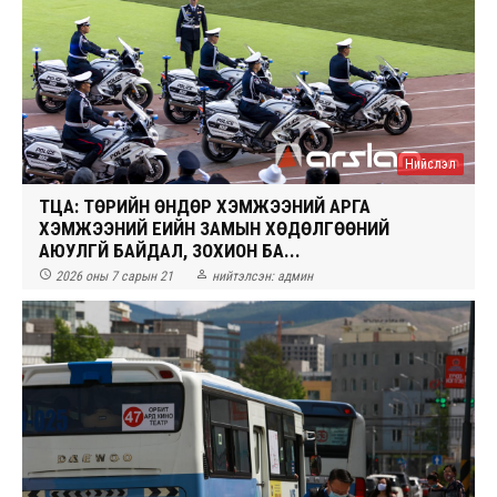
Нийслэл
ТЦА: ТӨРИЙН ӨНДӨР ХЭМЖЭЭНИЙ АРГА
ХЭМЖЭЭНИЙ ҮЕИЙН ЗАМЫН ХӨДӨЛГӨӨНИЙ
АЮУЛГҮЙ БАЙДАЛ, ЗОХИОН БА...


2026 оны 7 сарын 21
нийтэлсэн:
админ