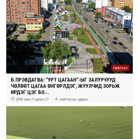
Нийслэл
Б.ПҮРЭВДАГВА: “УРТ ЦАГААН“-ЫГ ЗАЛУУЧУУД
ЧӨЛӨӨТ ЦАГАА ӨНГӨРҮҮЛДЭГ, ЖУУЛЧИД ЗОРЬЖ
ИРДЭГ ЦЭГ БО...


2026 оны 7 сарын 21
нийтэлсэн:
админ