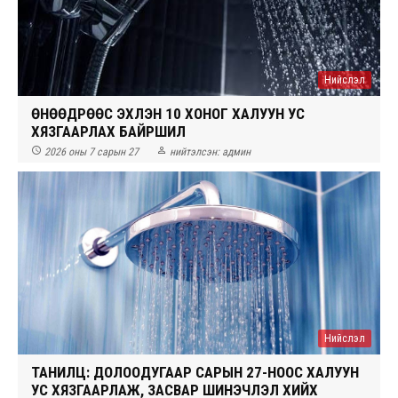
Нийслэл
ӨНӨӨДРӨӨС ЭХЛЭН 10 ХОНОГ ХАЛУУН УС
ХЯЗГААРЛАХ БАЙРШИЛ


2026 оны 7 сарын 27
нийтэлсэн:
админ
Нийслэл
ТАНИЛЦ: ДОЛООДУГААР САРЫН 27-НООС ХАЛУУН
УС ХЯЗГААРЛАЖ, ЗАСВАР ШИНЭЧЛЭЛ ХИЙХ