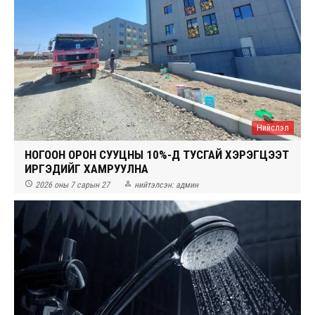
Нийслэл
НОГООН ОРОН СУУЦНЫ 10%-Д ТУСГАЙ ХЭРЭГЦЭЭТ
ИРГЭДИЙГ ХАМРУУЛНА


2026 оны 7 сарын 27
нийтэлсэн:
админ