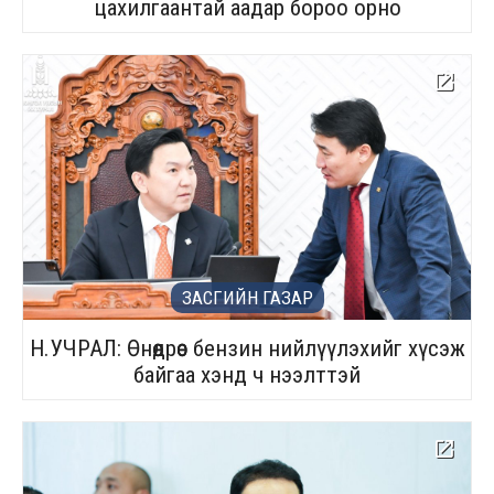
цахилгаантай аадар бороо орно
ЗАСГИЙН ГАЗАР
Н.УЧРАЛ: Өнөөдрөөс бензин нийлүүлэхийг хүсэж
байгаа хэнд ч нээлттэй