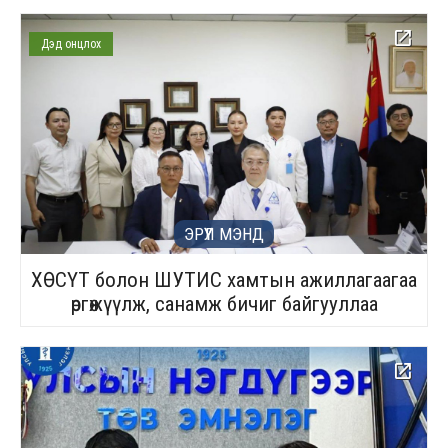
Дэд онцлох
ЭРҮҮЛ МЭНД
ХӨСҮТ болон ШУТИС хамтын ажиллагаагаа
өргөжүүлж, санамж бичиг байгууллаа