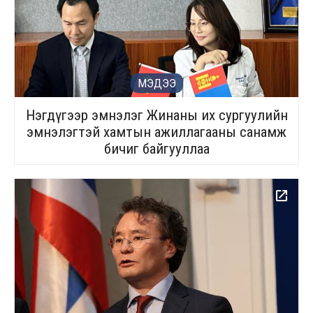
МЭДЭЭ
Нэгдүгээр эмнэлэг Жинаны их сургуулийн
эмнэлэгтэй хамтын ажиллагааны санамж
бичиг байгууллаа