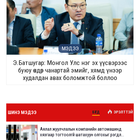
МЭДЭЭ
Э.Батшугар: Монгол Улс нэг эх үүсвэрээс
буюу өндөр чанартай эмийг, хямд үнээр
худалдан авах боломжтой боллоо
ШИНЭ МЭДЭЭ
БҮГД
ЭРЭЛТТЭЙ
Аялал жуулчлалын компанийн автомашинд
хязгаар тогтоолгүй шатахуун олгохыг үүрэгдл...