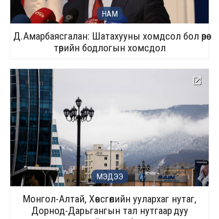
НАМ
Д.Амарбаясгалан: Шатахууны хомдсол бол өөрөө
төрийн бодлогын хомсдол
МЭДЭЭ
Монгол-Алтай, Хөвсгөлийн уулархаг нутаг,
Дорнод-Дарьгангын тал нутгаар дуу