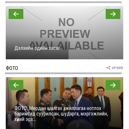
Нэгдүгээр хорооллын арын автозамыг өнөөдөр
23:00 цагаас хаана
2026 оны 8 сарын 06
Д.Амарбаясгалан: Шатахууны хомдсол бол
өөрөө төрийн бодлогын хомсдол
Дэлхийн эдийн засаг
2026 оны 8 сарын 06
ФОТО
АРХИВ
АИ-92 авто бензиний үнэ 2840 төгрөг болж, өмнөх
оны мөн үеэс 9.7 хувиар, өмнөх са...
2026 оны 8 сарын 06
ШУУРХАЙ: Туул голд 13 настай хүүхэд живж, эрэн
ФОТО: Мөрдөн шалгах ажиллагаа нотлох
хайх ажиллагаа үргэлжилж байна
баримтад суурилсан, шударга, мэргэжлийн,
хүний эрх...
2026 оны 8 сарын 06