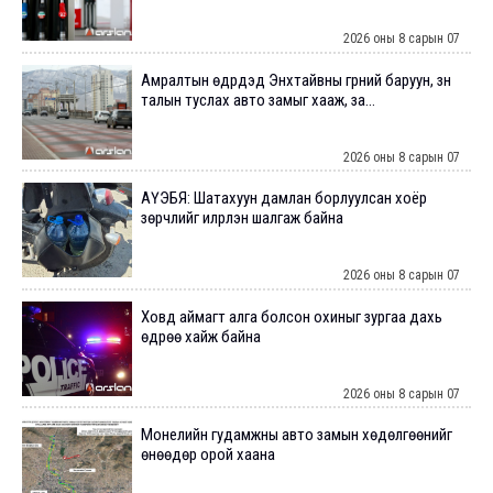
2026 оны 8 сарын 07
Амралтын өдрүүдэд Энхтайвны гүүрний баруун, зүүн
талын туслах авто замыг хааж, за...
2026 оны 8 сарын 07
АҮЭБЯ: Шатахуун дамлан борлуулсан хоёр
зөрчлийг илрүүлэн шалгаж байна
2026 оны 8 сарын 07
Ховд аймагт алга болсон охиныг зургаа дахь
өдрөө хайж байна
2026 оны 8 сарын 07
Монелийн гудамжны авто замын хөдөлгөөнийг
өнөөдөр орой хаана