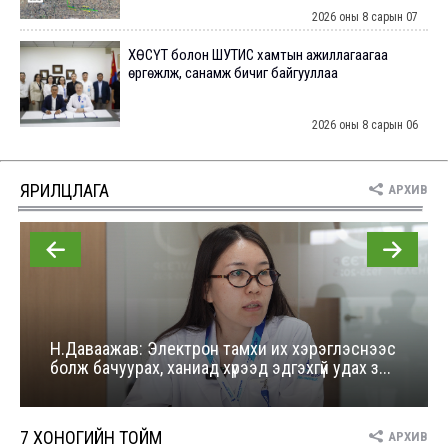
2026 оны 8 сарын 07
ХӨСҮТ болон ШУТИС хамтын ажиллагаагаа
өргөжүүлж, санамж бичиг байгууллаа
2026 оны 8 сарын 06
Нэгдүгээр эмнэлэг Жинаны их сургуулийн
эмнэлэгтэй хамтын ажиллагааны санамж бичиг...
ЯРИЛЦЛАГА
АРХИВ
2026 оны 8 сарын 06
Нийслэлийн ИТХ-аар “Сэлбэ ухаалаг хот”,
агаарын бохирдол зэрэг асуудлыг хэлэлцэж ...
2026 оны 8 сарын 06
Н.Даваажав: Электрон тамхи их хэрэглэснээс
болж бачуурах, ханиад хүрээд эдгэхгүй удах з...
БИЧЛЭГ: Завьт эргүүлүүд голд живж байсан иргэнийг
аврав
7 ХОНОГИЙН ТОЙМ
АРХИВ
2026 оны 8 сарын 06