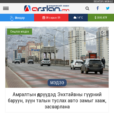
DESKTOP
|
MOBILE
Өнөөдөр
08 сарын 09
14°C
3593.87
₮
Онцлох мэдээ
МЭДЭЭ
Амралтын өдрүүдэд Энхтайвны гүүрний
баруун, зүүн талын туслах авто замыг хааж,
засварлана