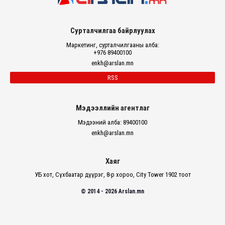
Сурталчилгаа байрлуулах
Маркетинг, сурталчилгааны алба:
+976 89400100
enkh@arslan.mn
RSS
Мэдээллийн агентлаг
Мэдээний алба: 89400100
enkh@arslan.mn
Хаяг
УБ хот, Сүхбаатар дүүрэг, 8-р хороо, City Tower 1902 тоот
© 2014 - 2026 Arslan.mn