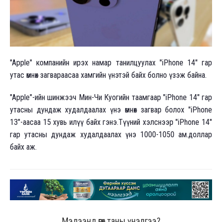
"Apple" компанийн ирэх намар танилцуулах "iPhone 14" гар
утас өмнөх загвараасаа хамгийн үнэтэй байх болно үзэж байна.
"Apple"-ийн шинжээч Мин-Чи Куогийн таамгаар "iPhone 14" гар
утасны дундаж худалдаалах үнэ өмнөх загвар болох "iPhone
13"-аасаа 15 хувь илүү байх гэнэ.Түүний хэлснээр "iPhone 14"
гар утасны дундаж худалдаалах үнэ 1000-1050 ам.доллар
байх аж.
Мэдээнд өгөх таны үнэлгээ?