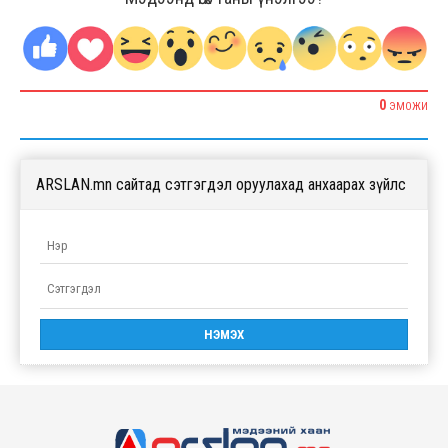
0
ЭМОЖИ
ARSLAN.mn сайтад сэтгэгдэл оруулахад анхаарах зүйлс