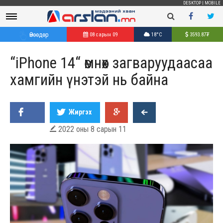
DESKTOP
|
MOBILE
Өнөөдөр
08 сарын 09
18°C
3593.87
₮
“iPhone 14“ өмнөх загваруудаасаа
хамгийн үнэтэй нь байна
Жиргэх
2022 оны 8 сарын 11
