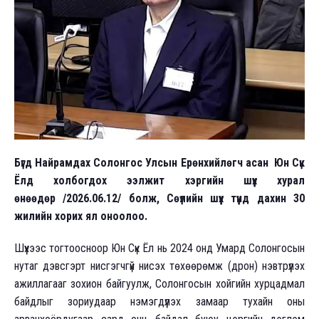
Бүгд Найрамдах Солонгос Улсын Ерөнхийлөгч асан Юн Сүк
Ёлд холбогдох ээлжит хэргийн шүүх хурал
өнөөдөр /2026.06.12/ болж, Сөүлийн шүүх түүнд дахин 30
жилийн хорих ял оноолоо.
Шүүхээс тогтоосноор Юн Сүк Ёл нь 2024 онд Умард Солонгосын
нутаг дэвсгэрт нисгэгчгүй нисэх төхөөрөмж (дрон) нэвтрүүлэх
ажиллагааг зохион байгуулж, Солонгосын хойгийн хурцадмал
байдлыг зориудаар нэмэгдүүлэх замаар тухайн оны