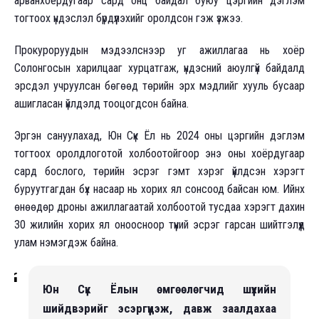
арванхоёрдугаар сард онц байдал буюу цэргийн дэглэм
тогтоох үндэслэл бүрдүүлэхийг оролдсон гэж үзжээ.
Прокуроруудын мэдээлснээр уг ажиллагаа нь хоёр
Солонгосын харилцааг хурцатгаж, үндэсний аюулгүй байдалд
эрсдэл учруулсан бөгөөд төрийн эрх мэдлийг хууль бусаар
ашигласан үйлдэлд тооцогдсон байна.
Эргэн сануулахад, Юн Сүк Ёл нь 2024 оны цэргийн дэглэм
тогтоох оролдлоготой холбоотойгоор энэ оны хоёрдугаар
сард бослого, төрийн эсрэг гэмт хэрэг үйлдсэн хэрэгт
буруутгагдан бүх насаар нь хорих ял сонсоод байсан юм. Ийнхүү
өнөөдөр дроны ажиллагаатай холбоотой тусдаа хэрэгт дахин
30 жилийн хорих ял оноосноор түүний эсрэг гарсан шийтгэлүүд
улам нэмэгдэж байна.
Юн Сүк Ёлын өмгөөлөгчид шүүхийн
шийдвэрийг эсэргүүцэж, давж заалдахаа