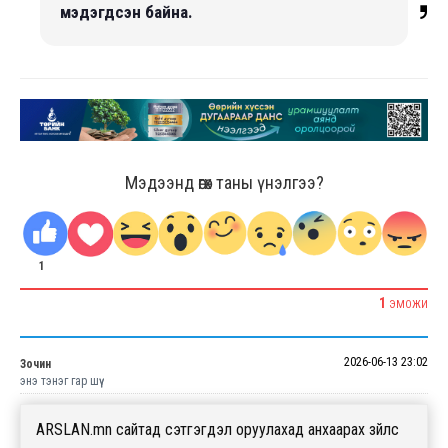
мэдэгдсэн байна.
Мэдээнд өгөх таны үнэлгээ?
1
1
ЭМОЖИ
2026-06-13 23:02
Зочин
энэ тэнэг гар шүү
ARSLAN.mn сайтад сэтгэгдэл оруулахад анхаарах зүйлс