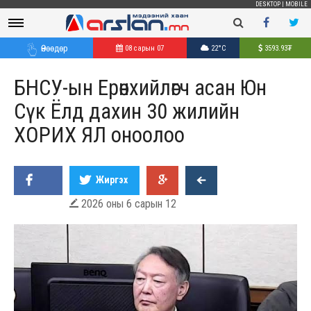
DESKTOP
|
MOBILE
Өнөөдөр
08 сарын 07
22°C
3593.93
₮
БНСУ-ын Ерөнхийлөгч асан Юн
Сүк Ёлд дахин 30 жилийн
ХОРИХ ЯЛ оноолоо
Жиргэх
2026 оны 6 сарын 12
