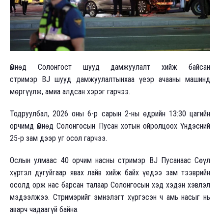
Өмнөд Солонгост шууд дамжуулалт хийж байсан
стримэр BJ шууд дамжуулалтынхаа үеэр ачааны машинд
мөргүүлж, амиа алдсан хэрэг гарчээ.
Тодруулбал, 2026 оны 6-р сарын 2-ны өдрийн 13:30 цагийн
орчимд Өмнөд Солонгосын Пусан хотын ойролцоох Үндэсний
25-р зам дээр уг осол гарчээ.
Ослын улмаас 40 орчим насны стримэр BJ Пусанаас Сөүл
хүртэл дугуйгаар явах лайв хийж байх үедээ зам тээврийн
осолд орж нас барсан талаар Солонгосын хэд хэдэн хэвлэл
мэдээлжээ. Стримэрийг эмнэлэгт хүргэсэн ч амь насыг нь
аварч чадаагүй байна.