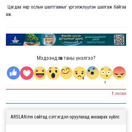
Цагдаа нар ослын шалтгааныг үргэлжлүүлэн шалгаж байгаа
аж.
Мэдээнд өгөх таны үнэлгээ?
1
1
ЭМОЖИ
ARSLAN.mn сайтад сэтгэгдэл оруулахад анхаарах зүйлс