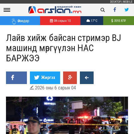
DESKTOP
|
MOBILE
Өнөөдөр
08 сарын 10
17°C
3593.87
₮
Лайв хийж байсан стримэр BJ
машинд мөргүүлэн НАС
БАРЖЭЭ
Жиргэх
2026 оны 6 сарын 04
