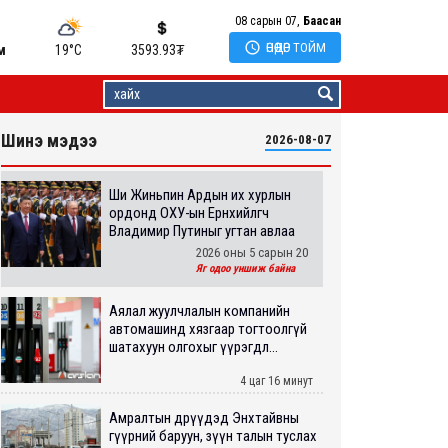
08 сарын 07,
Баасан

ӨНӨӨДӨР ТОЙМ
м
19°C
3593.93
₮
Шинэ мэдээ
2026-08-07
Ши Жиньпин Ардын их хурлын
ордонд ОХУ-ын Ерөнхийлөгч
Владимир Путиныг угтан авлаа
2026 оны 5 сарын 20
Яг одоо уншиж байна
Аялал жуулчлалын компанийн
автомашинд хязгаар тогтоолгүй
шатахуун олгохыг үүрэгдл...
4 цаг 16 минут
Амралтын өдрүүдэд Энхтайвны
гүүрний баруун, зүүн талын туслах