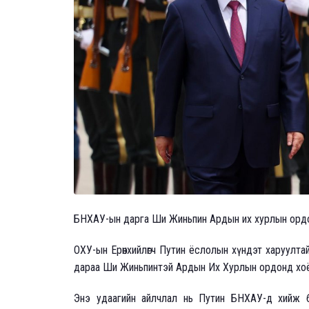
БНХАУ-ын дарга Ши Жиньпин Ардын их хурлын ордон
ОХУ-ын Ерөнхийлөгч Путин ёслолын хүндэт харуулта
дараа Ши Жиньпинтэй Ардын Их Хурлын ордонд хоёр
Энэ удаагийн айлчлал нь Путин БНХАУ-д хийж б