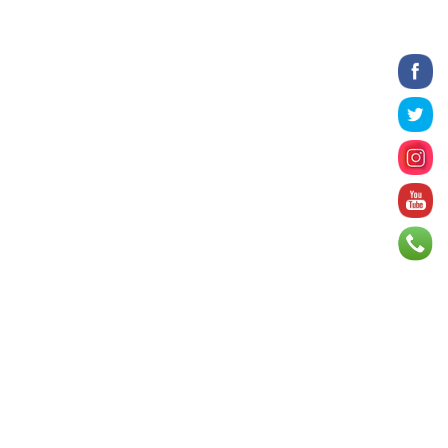
2026 оны 8 сарын 06
БИЧЛЭГ: Завьт эргүүлүүд голд
живж байсан иргэнийг аврав
2026 оны 8 сарын 06
Нэгдүгээр хорооллын арын
автозамыг өнөөдөр 23:00 цагаас хаана
2026 оны 8 сарын 06
Д.Амарбаясгалан: Шатахууны
хомдсол бол өөрөө төрийн бодлогын
хомсдол
2026 оны 8 сарын 06
АИ-92 авто бензиний үнэ 2840 төгрөг
болж, өмнөх оны мөн үеэс 9.7 хувиар,
өмнөх са...