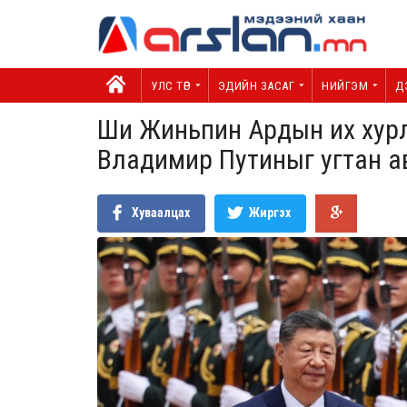
УЛС ТӨР
ЭДИЙН ЗАСАГ
НИЙГЭМ
Д
Ши Жиньпин Ардын их хурл
Владимир Путиныг угтан а
Хуваалцах
Жиргэх