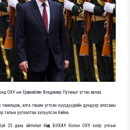
д ОХУ-ын Ерөнхийлөгч Владимир Путиныг угтан авлаа.
й танилцаж, алга ташин угтсан хүүхдүүдийн дундуур алхсаны
 талын уулзалтаа эхлүүлсэн байна.
уй 25 дахь айлчлал бөгөөд БНХАУ болон ОХУ хоёр улсын