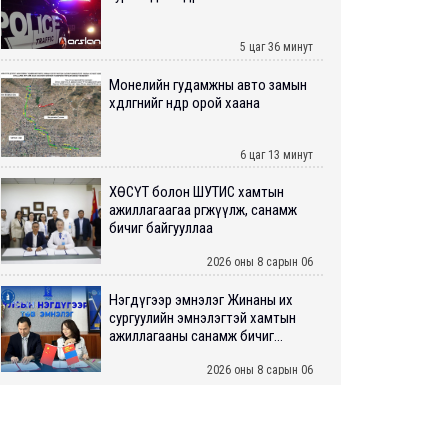
5 цаг 36 минут
Монелийн гудамжны авто замын
хөдөлгөөнийг өнөөдөр орой хаана
6 цаг 13 минут
ХӨСҮТ болон ШУТИС хамтын
ажиллагаагаа өргөжүүлж, санамж
бичиг байгууллаа
2026 оны 8 сарын 06
Нэгдүгээр эмнэлэг Жинаны их
сургуулийн эмнэлэгтэй хамтын
ажиллагааны санамж бичиг...
2026 оны 8 сарын 06
Нийслэлийн ИТХ-аар “Сэлбэ
ухаалаг хот”, агаарын бохирдол
зэрэг асуудлыг хэлэлцэж ...