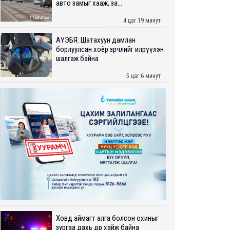
авто замыг хааж, за...
4 цаг 19 минут
АҮЭБЯ: Шатахуун дамлан
борлуулсан хоёр зөрчлийг илрүүлэн
шалгаж байна
5 цаг 6 минут
Ховд аймагт алга болсон охиныг
зургаа дахь өдрөө хайж байна