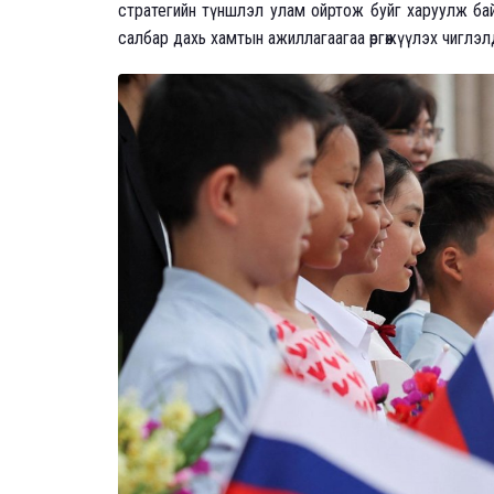
стратегийн түншлэл улам ойртож буйг харуулж байн
салбар дахь хамтын ажиллагаагаа өргөжүүлэх чиглэл