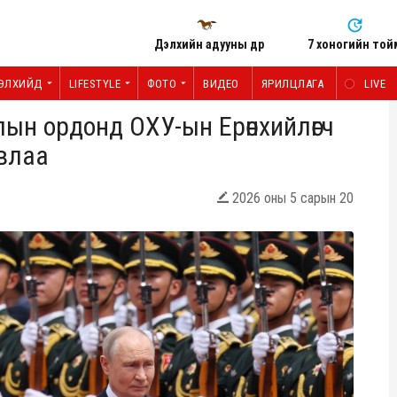
Дэлхийн адууны өдөр
7 хоногийн той
ЭЛХИЙД
LIFESTYLE
ФОТО
ВИДЕО
ЯРИЛЦЛАГА
LIVE
ын ордонд ОХУ-ын Ерөнхийлөгч
влаа
2026 оны 5 сарын 20
