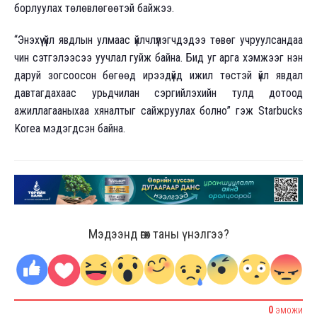
борлуулах төлөвлөгөөтэй байжээ.
“Энэхүү үйл явдлын улмаас үйлчлүүлэгчдэдээ төвөг учруулсандаа
чин сэтгэлээсээ уучлал гуйж байна. Бид уг арга хэмжээг нэн
даруй зогсоосон бөгөөд ирээдүйд ижил төстэй үйл явдал
давтагдахаас урьдчилан сэргийлэхийн тулд дотоод
ажиллагааныхаа хяналтыг сайжруулах болно” гэж Starbucks
Korea мэдэгдсэн байна.
Мэдээнд өгөх таны үнэлгээ?
0
ЭМОЖИ