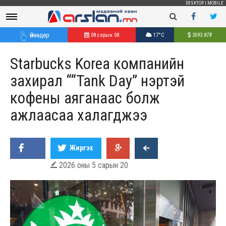
DESKTOP
|
MOBILE
Өнөөдөр
08 сарын 08
17°C
3593.87
₮
Starbucks Korea компанийн
захирал ““Tank Day” нэртэй
кофены аяганаас болж
ажлаасаа халагджээ
Жиргэх
2026 оны 5 сарын 20
