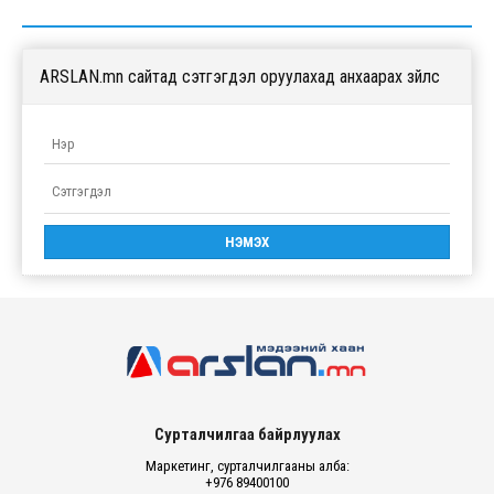
ARSLAN.mn сайтад сэтгэгдэл оруулахад анхаарах зүйлс
Сурталчилгаа байрлуулах
Маркетинг, сурталчилгааны алба:
+976 89400100