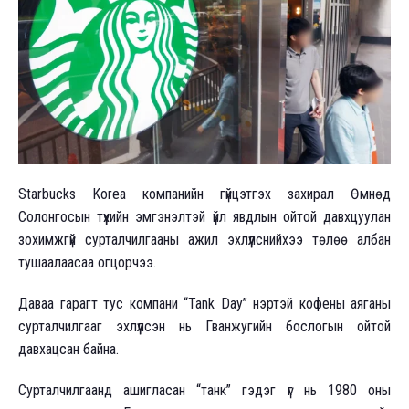
Starbucks Korea компанийн гүйцэтгэх захирал Өмнөд
Солонгосын түүхийн эмгэнэлтэй үйл явдлын ойтой давхцуулан
зохимжгүй сурталчилгааны ажил эхлүүлснийхээ төлөө албан
тушаалаасаа огцорчээ.
Даваа гарагт тус компани “Tank Day” нэртэй кофены аяганы
сурталчилгааг эхлүүлсэн нь Гванжугийн бослогын ойтой
давхацсан байна.
Сурталчилгаанд ашигласан “танк” гэдэг үг нь 1980 оны