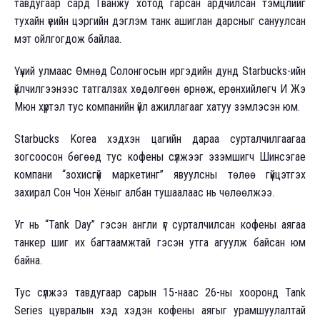
тавдугаар сард Гванжу хотод гарсан ардчилсан тэмцлийг
тухайн үеийн цэргийн дэглэм танк ашиглан дарсныг сануулсан
мэт ойлгогдож байлаа.
Үүний улмаас Өмнөд Солонгосын иргэдийн дунд Starbucks-ийн
үйлчилгээнээс татгалзах хөдөлгөөн өрнөж, ерөнхийлөгч И Жэ
Мюн хүртэл тус компанийн үйл ажиллагааг хатуу зэмлэсэн юм.
Starbucks Korea хэдхэн цагийн дараа сурталчилгаагаа
зогсоосон бөгөөд тус кофены сүлжээг эзэмшигч Шинсэгае
компани “зохисгүй маркетинг” явуулсны төлөө гүйцэтгэх
захирал Сон Чон Хёныг албан тушаалаас нь чөлөөлжээ.
Уг нь “Tank Day” гэсэн англи үг сурталчилсан кофены аягаа
танкер шиг их багтаамжтай гэсэн утга агуулж байсан юм
байна.
Тус сүлжээ тавдугаар сарын 15-наас 26-ны хооронд Tank
Series цувралын хэд хэдэн кофены аягыг урамшуулалтай