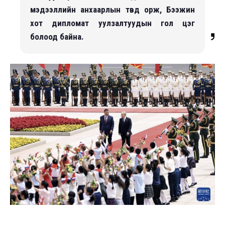
мэдээллийн анхаарлын төвд орж, Бээжин
хот дипломат уулзалтуудын гол цэг
болоод байна.