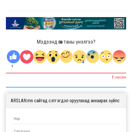
Мэдээнд өгөх таны үнэлгээ?
1
1
ЭМОЖИ
ARSLAN.mn сайтад сэтгэгдэл оруулахад анхаарах зүйлс