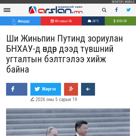
DESKTOP
|
MOBILE
Өнөөдөр
08 сарын 06
26°C
3593.5
₮
Ши Жиньпин Путинд зориулан
БНХАУ-д өндөр дээд түвшний
угталтын бэлтгэлээ хийж
байна
Жиргэх
2026 оны 5 сарын 19
