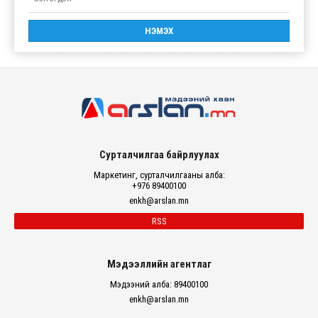
Сурталчилгаа байрлуулах
Маркетинг, сурталчилгааны алба:
+976 89400100
enkh@arslan.mn
RSS
Мэдээллийн агентлаг
Мэдээний алба: 89400100
enkh@arslan.mn