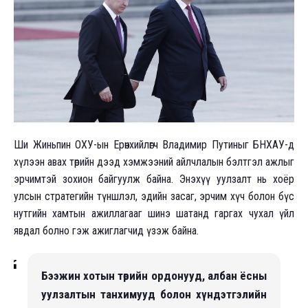
Ши Жиньпин ОХУ-ын Ерөнхийлөгч Владимир Путиныг БНХАУ-д
хүлээн авах төрийн дээд хэмжээний айлчлалын бэлтгэл ажлыг
эрчимтэй зохион байгуулж байна. Энэхүү уулзалт нь хоёр
улсын стратегийн түншлэл, эдийн засаг, эрчим хүч болон бүс
нутгийн хамтын ажиллагааг шинэ шатанд гаргах чухал үйл
явдал болно гэж ажиглагчид үзэж байна.
Бээжин хотын төрийн ордонууд, албан ёсны
уулзалтын танхимууд болон хүндэтгэлийн