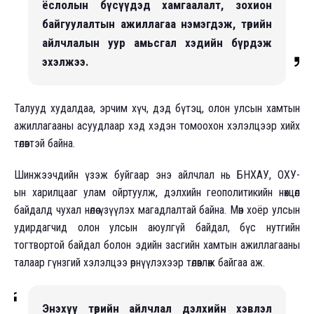
ёслолын бүсүүдэд хамгаалалт, зохион
байгуулалтын ажиллагаа нэмэгдэж, төрийн
айлчлалын уур амьсгал хэдийн бүрдэж
эхэлжээ.
Талууд худалдаа, эрчим хүч, дэд бүтэц, олон улсын хамтын
ажиллагааны асуудлаар хэд хэдэн томоохон хэлэлцээр хийх
төлөвтэй байна.
Шинжээчдийн үзэж буйгаар энэ айлчлал нь БНХАУ, ОХУ-
ын харилцааг улам ойртуулж, дэлхийн геополитикийн нөхцөл
байдалд чухал нөлөө үзүүлэх магадлалтай байна. Мөн хоёр улсын
удирдагчид олон улсын аюулгүй байдал, бүс нутгийн
тогтвортой байдал болон эдийн засгийн хамтын ажиллагааны
талаар гүнзгий хэлэлцээ өрнүүлэхээр төлөвлөж байгаа аж.
Энэхүү төрийн айлчлал дэлхийн хэвлэл