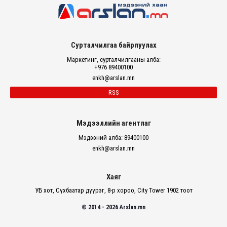
Сурталчилгаа байрлуулах
Маркетинг, сурталчилгааны алба:
+976 89400100
enkh@arslan.mn
RSS
Мэдээллийн агентлаг
Мэдээний алба: 89400100
enkh@arslan.mn
Хаяг
УБ хот, Сүхбаатар дүүрэг, 8-р хороо, City Tower 1902 тоот
© 2014 - 2026 Arslan.mn