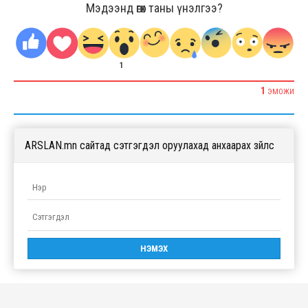
Мэдээнд өгөх таны үнэлгээ?
1
1
ЭМОЖИ
ARSLAN.mn сайтад сэтгэгдэл оруулахад анхаарах зүйлс