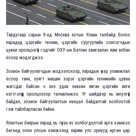
Тавдугаар сарын 9-нд Москва хотын Улаан талбайд болох
парадад цэргийн техник, цэргийн сургуулийн сонсогчдын
цуваа оролцохгүй гэдгийг ОХУ-ын Батлан хамгаалах яам албан
ёсоор мэдэгджээ.
Зохион байгуулагчдын мэдээлснээр, парадын үеэр уламжлал
ёсоор танк, хуягт машин зэрэг цэргийн техникийн цуваа
жагсдаг байсан ч энэ удаа зөвхөн явган цэргийн анги
нэгтгэлүүд оролцохоор төлөвлөжээ. Уг шийдвэр нь аюулгүй
байдал, зохион байгуулалтын нөхцөл байдалтай холбоотой
гэж тайлбарласан байна.
Ялалтын баярын парад нь түүхэн ач холбогдолтой арга хэмжээ
бөгөөд олон улсын хэмжээнд зарим улс орнууд өргөн цар