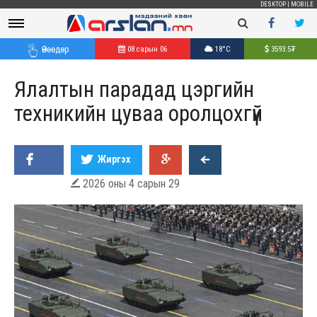
DESKTOP
|
MOBILE
Өнөөдөр
08 сарын 06
18°C
3593.5
₮
Ялалтын парадад цэргийн
техникийн цуваа оролцохгүй
Жиргэх
2026 оны 4 сарын 29
