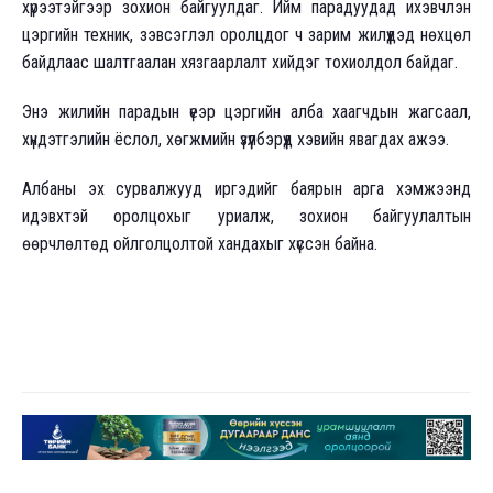
хүрээтэйгээр зохион байгуулдаг. Ийм парадуудад ихэвчлэн
цэргийн техник, зэвсэглэл оролцдог ч зарим жилүүдэд нөхцөл
байдлаас шалтгаалан хязгаарлалт хийдэг тохиолдол байдаг.
Энэ жилийн парадын үеэр цэргийн алба хаагчдын жагсаал,
хүндэтгэлийн ёслол, хөгжмийн үзүүлбэрүүд хэвийн явагдах ажээ.
Албаны эх сурвалжууд иргэдийг баярын арга хэмжээнд
идэвхтэй оролцохыг уриалж, зохион байгуулалтын
өөрчлөлтөд ойлголцолтой хандахыг хүссэн байна.