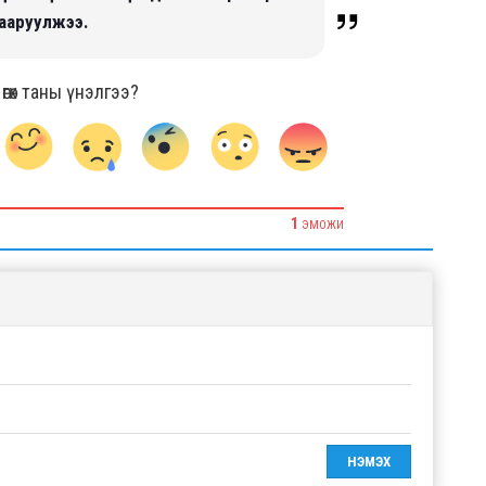
хааруулжээ.
гөх таны үнэлгээ?
1
ЭМОЖИ