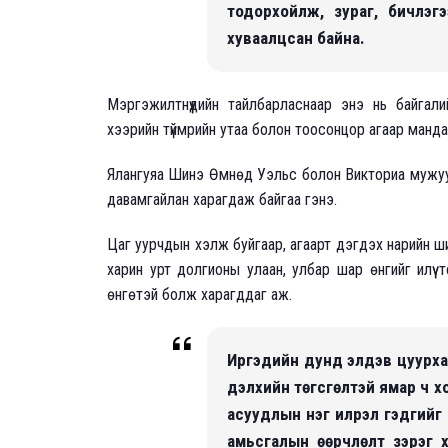
тодорхойлж, зураг, бичлэг
хуваалцсан байна.
Мэргэжилтнүүдийн тайлбарласнаар энэ нь байгал
хээрийн түймрийн утаа болон тоосонцор агаар манд
Ялангуяа Шинэ Өмнөд Уэльс болон Викториа мужууд
давамгайлан харагдаж байгаа гэнэ.
Цаг уурчдын хэлж буйгаар, агаарт дэгдэх нарийн ши
харин урт долгионы улаан, улбар шар өнгийг илүү т
өнгөтэй болж харагддаг аж.
Иргэдийн дунд элдэв цуурха
дэлхийн төгсгөлтэй ямар ч х
асуудлын нэг илрэл гэдгийг 
амьсгалын өөрчлөлт зэрэг х