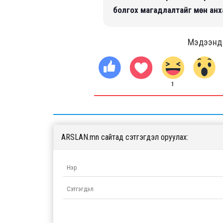
болгох магадлалтайг мөн ан
Мэдээнд ө
1
ARSLAN.mn сайтад сэтгэгдэл оруулах: