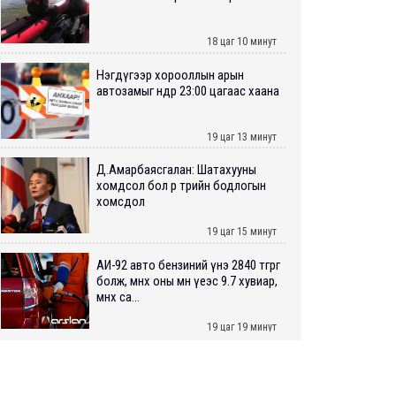
18 цаг 10 минут
Нэгдүгээр хорооллын арын
автозамыг өнөөдөр 23:00 цагаас хаана
19 цаг 13 минут
Д.Амарбаясгалан: Шатахууны
хомдсол бол өөрөө төрийн бодлогын
хомсдол
19 цаг 15 минут
АИ-92 авто бензиний үнэ 2840 төгрөг
болж, өмнөх оны мөн үеэс 9.7 хувиар,
өмнөх са...
19 цаг 19 минут
ШУУРХАЙ: Туул голд 13 настай
хүүхэд живж, эрэн хайх ажиллагаа
үргэлжилж байна