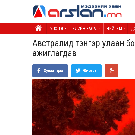
УЛС ТӨР
ЭДИЙН ЗАСАГ
НИЙГЭМ
Д
Австралид тэнгэр улаан бол
ажиглагдав
Хуваалцах
Жиргэх