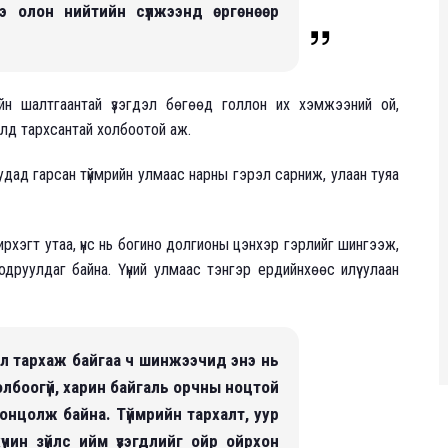
ээ олон нийтийн сүлжээнд өргөнөөр
ийн шалтгаантай үзэгдэл бөгөөд голлон их хэмжээний ой,
алд тархсантай холбоотой аж.
ад гарсан түймрийн улмаас нарны гэрэл сарниж, улаан туяа
рхэгт утаа, үнс нь богино долгионы цэнхэр гэрлийг шингээж,
одруулдаг байна. Үүний улмаас тэнгэр ердийнхөөс илүү улаан
л тархаж байгаа ч шинжээчид энэ нь
олбоогүй, харин байгаль орчны ноцтой
онцолж байна. Түймрийн тархалт, уур
үчин зүйлс ийм үзэгдлийг ойр ойрхон