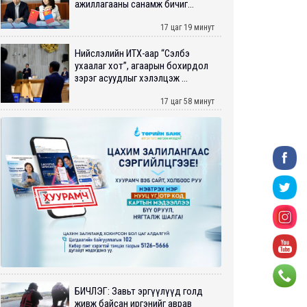
ажиллагааны санамж бичиг...
17 цаг 19 минут
Нийслэлийн ИТХ-аар “Сэлбэ
ухаалаг хот”, агаарын бохирдол
зэрэг асуудлыг хэлэлцэж ...
17 цаг 58 минут
БИЧЛЭГ: Завьт эргүүлүүд голд
живж байсан иргэнийг аврав