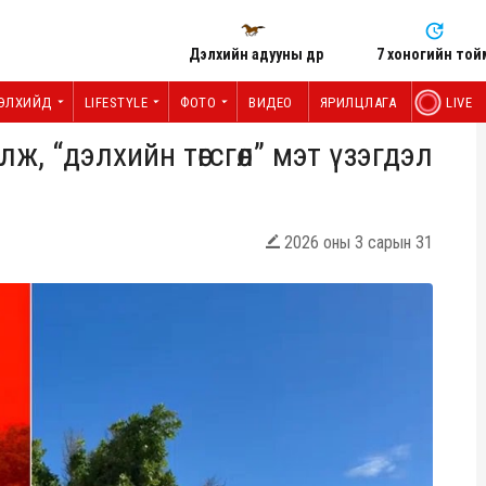
Дэлхийн адууны өдөр
7 хоногийн той
ЭЛХИЙД
LIFESTYLE
ФОТО
ВИДЕО
ЯРИЛЦЛАГА
LIVE
ж, “дэлхийн төгсгөл” мэт үзэгдэл
2026 оны 3 сарын 31
