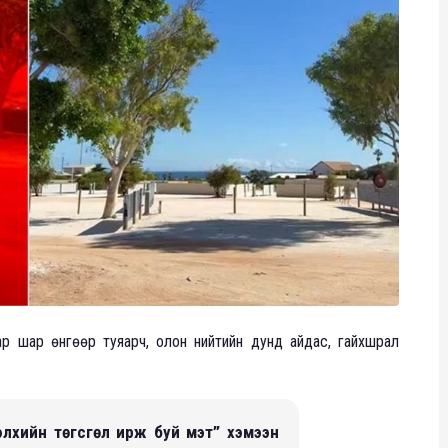
лбар шар өнгөөр туяарч, олон нийтийн дунд айдас, гайхшрал
дэлхийн төгсгөл ирж буй мэт” хэмээн