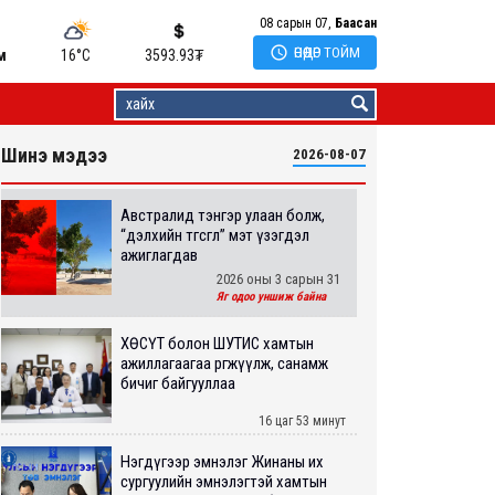
08 сарын 07,
Баасан

ӨНӨӨДӨР ТОЙМ
м
16°C
3593.93
₮
Шинэ мэдээ
2026-08-07
Австралид тэнгэр улаан болж,
“дэлхийн төгсгөл” мэт үзэгдэл
ажиглагдав
2026 оны 3 сарын 31
Яг одоо уншиж байна
ХӨСҮТ болон ШУТИС хамтын
ажиллагаагаа өргөжүүлж, санамж
бичиг байгууллаа
16 цаг 53 минут
Нэгдүгээр эмнэлэг Жинаны их
сургуулийн эмнэлэгтэй хамтын