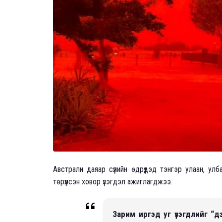
Австрали даяар сүүлийн өдрүүдэд тэнгэр улаан, у
төрүүлсэн ховор үзэгдэл ажиглагджээ.
Зарим иргэд уг үзэгдлийг “