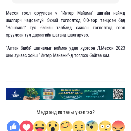
Месси гоол оруулсан ч “Интер Майами” шөвгийн наймд
шалгарч чадсангүй. Эхний тоглолтод 0:0-ээр тэнцсэн бөгөөд
“Нэшвилл” тус багийн талбайд хийсэн тоглолтод гоол
оруулсан тул дараагийн шатанд шалгарчээ.
"Алтан бөмбөг” шагналыг найман удаа хүртсэн Л.Месси 2023
оны зунаас хойш “Интер Майами”-д тоглож байгаа юм.
Мэдээнд өгөх таны үнэлгээ?