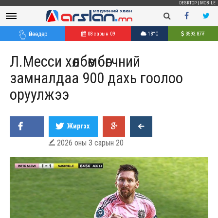
DESKTOP
|
MOBILE
Өнөөдөр
08 сарын 09
18°C
3593.87
₮
Л.Месси хөлбөмбөгчний
замналдаа 900 дахь гоолоо
оруулжээ
Жиргэх
2026 оны 3 сарын 20
