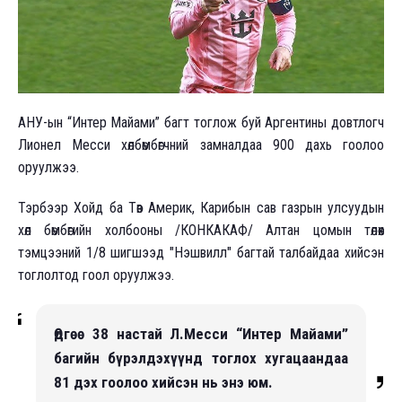
АНУ-ын “Интер Майами” багт тоглож буй Аргентины довтлогч
Лионел Месси хөлбөмбөгчний замналдаа 900 дахь гоолоо
оруулжээ.
Тэрбээр Хойд ба Төв Америк, Карибын сав газрын улсуудын
хөл бөмбөгийн холбооны /КОНКАКАФ/ Алтан цомын төлөөх
тэмцээний 1/8 шигшээд "Нэшвилл" багтай талбайдаа хийсэн
тоглолтод гоол оруулжээ.
Өдгөө 38 настай Л.Месси “Интер Майами”
багийн бүрэлдэхүүнд тоглох хугацаандаа
81 дэх гоолоо хийсэн нь энэ юм.