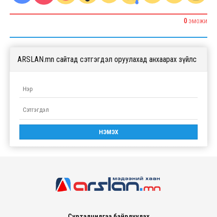
0
ЭМОЖИ
ARSLAN.mn сайтад сэтгэгдэл оруулахад анхаарах зүйлс
Сурталчилгаа байрлуулах