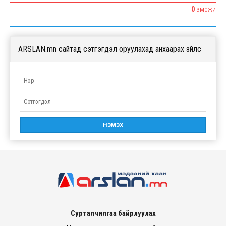
0
ЭМОЖИ
ARSLAN.mn сайтад сэтгэгдэл оруулахад анхаарах зүйлс
Сурталчилгаа байрлуулах