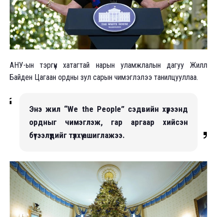
АНУ-ын тэргүүн хатагтай нарын уламжлалын дагуу Жилл
Байден Цагаан ордны зул сарын чимэглэлээ танилцууллаа.
Энэ жил “We the People” сэдвийн хүрээнд
ордныг чимэглэж, гар аргаар хийсэн
бүтээлүүдийг түлхүү ашиглажээ.