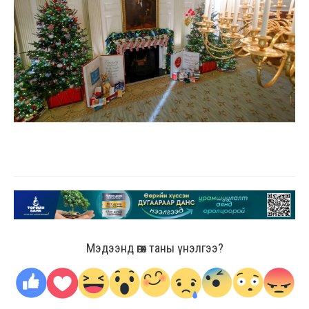
Мэдээнд өгөх таны үнэлгээ?