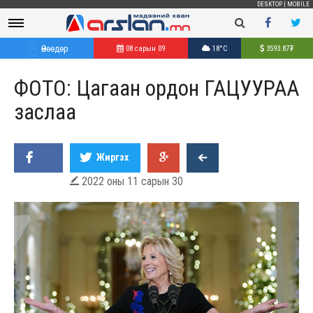
DESKTOP
|
MOBILE
Өнөөдөр
08 сарын 09
18°C
3593.87
₮
ФОТО: Цагаан ордон ГАЦУУРАА
заслаа
Жиргэх
2022 оны 11 сарын 30
