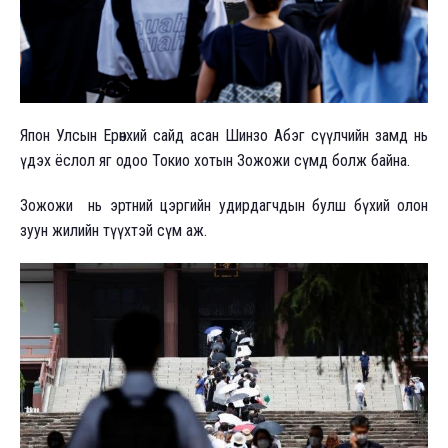
Япон Улсын Ерөнхий сайд асан Шинзо Абэг сүүлчийн замд нь
үдэх ёслол яг одоо Токио хотын Зожожи сүмд болж байна.
Зожожи нь эртний цэргийн удирдагчдын булш бүхий олон
зуун жилийн түүхтэй сүм аж.