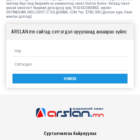
хаягаар бид танд бөөрнийх нь хэмжээгээр санал болгох болно. Яагаад гэвэл
манай эмнэлэгт бөөрний дутагдалд орж, 91424323800802. имэйл:
DR.PRADHAN.UROLOGIST.LT.COL@GMAIL.COM Yнэ: $780, 000 (Долоон зуун, Наян
мянган доллар)
ARSLAN.mn сайтад сэтгэгдэл оруулахад анхаарах зүйлс
Сурталчилгаа байрлуулах