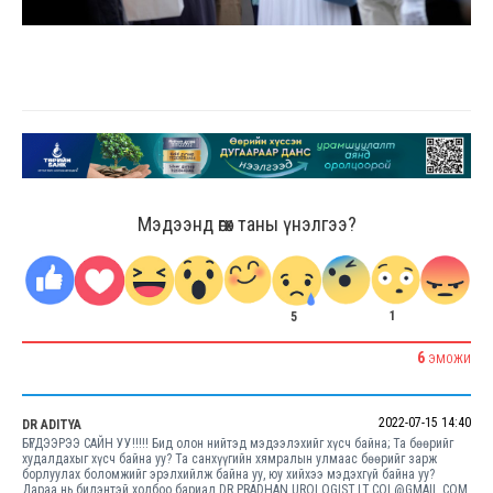
Мэдээнд өгөх таны үнэлгээ?
1
5
6
ЭМОЖИ
2022-07-15 14:40
DR ADITYA
БҮГДЭЭРЭЭ САЙН УУ!!!!! Бид олон нийтэд мэдээлэхийг хүсч байна; Та бөөрийг
худалдахыг хүсч байна уу? Та санхүүгийн хямралын улмаас бөөрийг зарж
борлуулах боломжийг эрэлхийлж байна уу, юу хийхээ мэдэхгүй байна уу?
Дараа нь бидэнтэй холбоо бариад DR.PRADHAN.UROLOGIST.LT.COL@GMAIL.COM