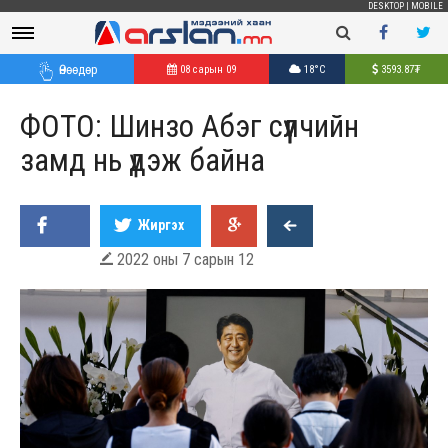
DESKTOP
|
MOBILE
Өнөөдөр
08 сарын 09
18°C
3593.87
₮
ФОТО: Шинзо Абэг сүүлчийн
замд нь үдэж байна
Жиргэх
2022 оны 7 сарын 12
