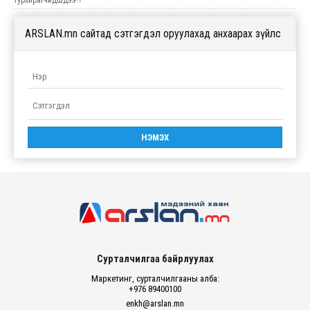
турхирагчидшдээ!?
ARSLAN.mn сайтад сэтгэгдэл оруулахад анхаарах зүйлс
Сурталчилгаа байрлуулах
Маркетинг, сурталчилгааны алба:
+976 89400100
enkh@arslan.mn