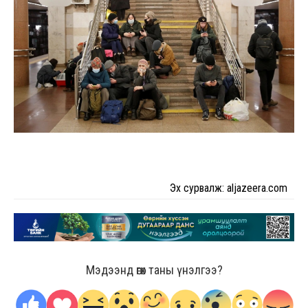
Эх сурвалж: aljazeera.com
Мэдээнд өгөх таны үнэлгээ?