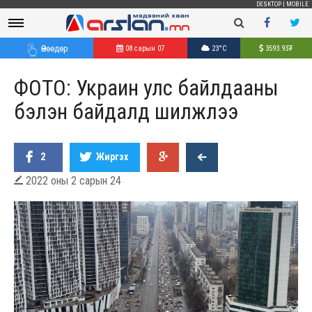
DESKTOP
|
MOBILE
Өнөөдөр
08 сарын 07
23°C
3593.93
₮
ФОТО: Украин улс байлдааны
бэлэн байдалд шилжлээ
2
Жиргэх
2022 оны 2 сарын 24
