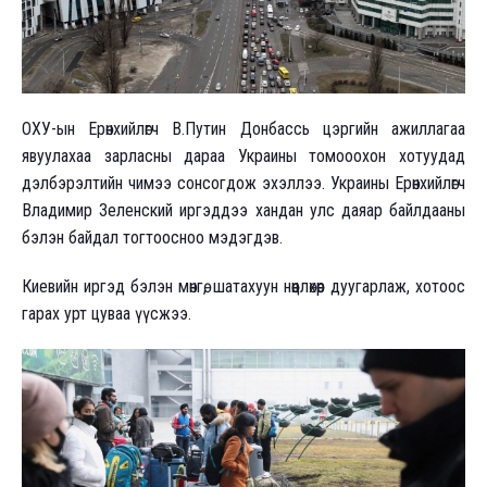
ОХУ-ын Ерөнхийлөгч В.Путин Донбассь цэргийн ажиллагаа
явуулахаа зарласны дараа Украины томооохон хотуудад
дэлбэрэлтийн чимээ сонсогдож эхэллээ. Украины Ерөнхийлөгч
Владимир Зеленский иргэддээ хандан улс даяар байлдааны
бэлэн байдал тогтоосноо мэдэгдэв.
Киевийн иргэд бэлэн мөнгө, шатахуун нөөцлөхөөр дуугарлаж, хотоос
гарах урт цуваа үүсжээ.