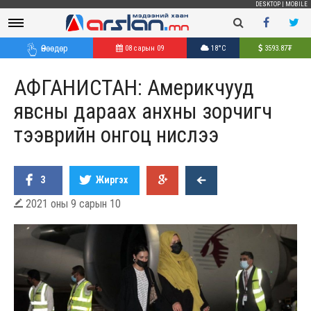
DESKTOP
|
MOBILE
Өнөөдөр
08 сарын 09
18°C
3593.87
₮
АФГАНИСТАН: Америкчууд
явсны дараах анхны зорчигч
тээврийн онгоц нислээ
3
Жиргэх
2021 оны 9 сарын 10
