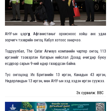
АНУ-ын цэргүүд Афганистаныг орхисноос хойш анх удаа
зорчигч тээврийн онгоц Кабул хотоос хөөрчээ.
Тодруулбал, The Qatar Airways компанийн чартер онгоц 113
иргэнийг тээвэрлэн Катарын нийслэл Дохад өчигдөр буюу
есдүгээр сарын 9-ний өдөр газардсан байна.
Тус онгоцонд Их Британийн 13 иргэн, Канадын 43 иргэн,
Нидерландын 13 иргэн, мөн АНУ-ын хэд хэдэн иргэн суужээ.
Эх сурвалж: BBC