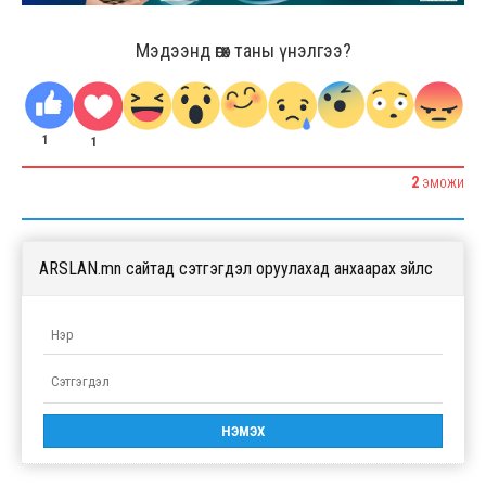
Мэдээнд өгөх таны үнэлгээ?
1
1
2
ЭМОЖИ
ARSLAN.mn сайтад сэтгэгдэл оруулахад анхаарах зүйлс