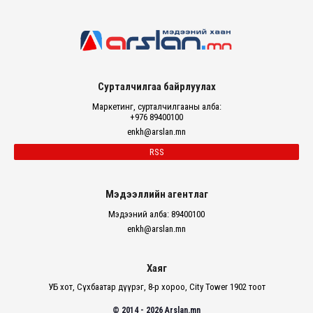
Сурталчилгаа байрлуулах
Маркетинг, сурталчилгааны алба:
+976 89400100
enkh@arslan.mn
RSS
Мэдээллийн агентлаг
Мэдээний алба: 89400100
enkh@arslan.mn
Хаяг
УБ хот, Сүхбаатар дүүрэг, 8-р хороо, City Tower 1902 тоот
© 2014 - 2026 Arslan.mn