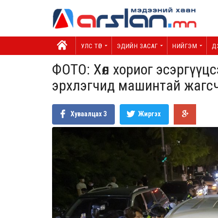
УЛС ТӨР
ЭДИЙН ЗАСАГ
НИЙГЭМ
Д
ФОТО: Хөл хориог эсэргүүц
эрхлэгчид машинтай жагс
Хуваалцах
3
Жиргэх