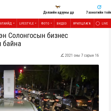
Дэлхийн адууны өдөр
7 хоногийн той
ЭЛХИЙД
LIFESTYLE
ФОТО
ВИДЕО
ЯРИЛЦЛАГА
LIVE
сэн Солонгосын бизнес
ч байна
2021 оны 7 сарын 16
