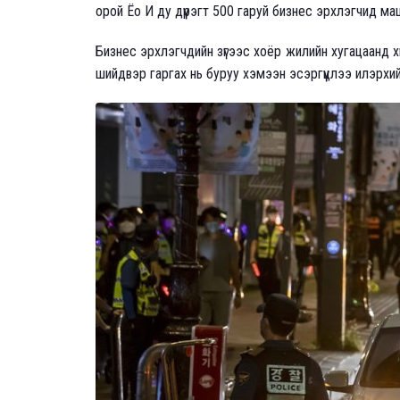
орой Ёо И ду дүүрэгт 500 гаруй бизнес эрхлэгчид м
Бизнес эрхлэгчдийн зүгээс хоёр жилийн хугацаанд х
шийдвэр гаргах нь буруу хэмээн эсэргүүцлээ илэрхи