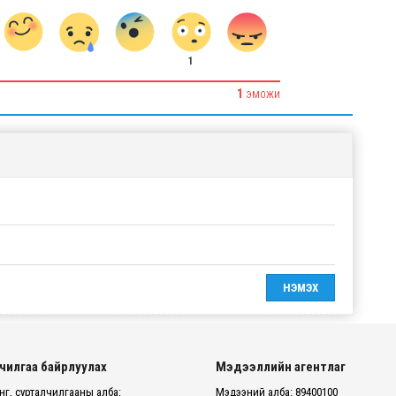
1
1
ЭМОЖИ
чилгаа байрлуулах
Мэдээллийн агентлаг
г, сурталчилгааны алба:
Мэдээний алба: 89400100