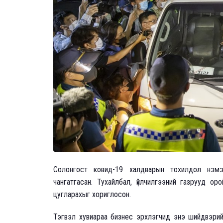
Солонгост ковид-19 халдварын тохилдол нэм
чангатгасан. Тухайлбал, үйлчилгээний газрууд о
цугларахыг хориглосон.
Тэгвэл хувиараа бизнес эрхлэгчид энэ шийдвэрийг