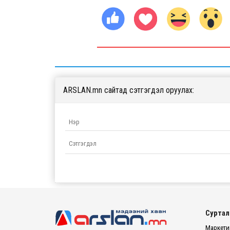
ARSLAN.mn сайтад сэтгэгдэл оруулах:
Суртал
Маркетин