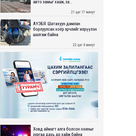
авто замыг хааж, за...
21 цаг 17 минут
АҮЭБЯ: Шатахуун дамлан
борлуулсан хоёр зөрчлийг илрүүлэн
шалгаж байна
22 цаг 4 минут
Ховд аймагт алга болсон охиныг
зургаа дахь өдрөө хайж байна