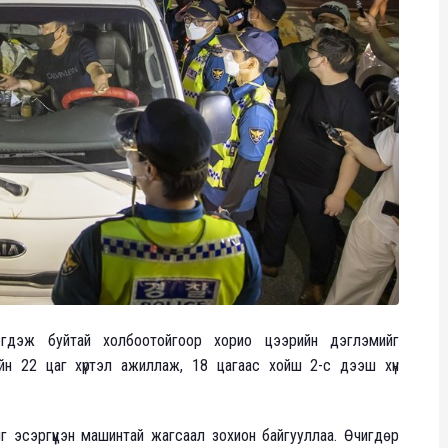
эгдэж буйтай холбоотойгоор хорио цээрийн дэглэмийг
ройн 22 цаг хүртэл ажиллаж, 18 цагаас хойш 2-с дээш хүн
 эсэргүүцэн машинтай жагсаал зохион байгууллаа. Өчигдөр