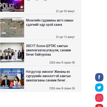
22 цаг 35 минут
Монелийн гудамжны авто замын
хөдөлгөөнийг өнөөдөр орой хаана
23 цаг 12 минут
ХӨСҮТ болон ШУТИС хамтын
ажиллагаагаа өргөжүүлж, санамж
бичиг байгууллаа
2026 оны 8 сарын 06
Нэгдүгээр эмнэлэг Жинаны их
сургуулийн эмнэлэгтэй хамтын
ажиллагааны санамж бичиг...
2026 оны 8 сарын 06
Нийслэлийн ИТХ-аар “Сэлбэ
ухаалаг хот”, агаарын бохирдол
зэрэг асуудлыг хэлэлцэж ...