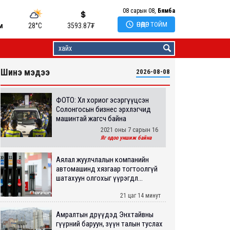
08 сарын 08,
Бямба

ӨНӨӨДӨР ТОЙМ
м
28°C
3593.87
₮
Шинэ мэдээ
2026-08-08
ФОТО: Хөл хориог эсэргүүцсэн
Солонгосын бизнес эрхлэгчид
машинтай жагсч байна
2021 оны 7 сарын 16
Яг одоо уншиж байна
Аялал жуулчлалын компанийн
автомашинд хязгаар тогтоолгүй
шатахуун олгохыг үүрэгдл...
21 цаг 14 минут
Амралтын өдрүүдэд Энхтайвны
гүүрний баруун, зүүн талын туслах