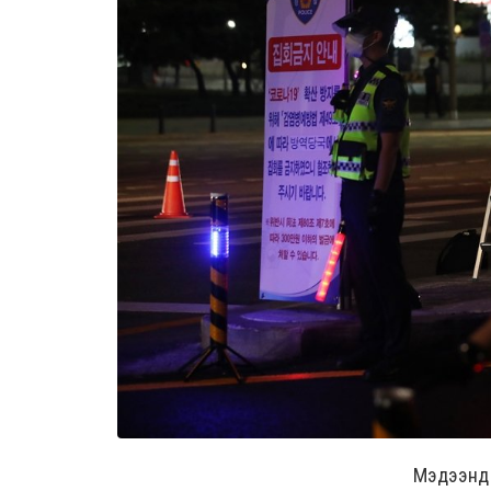
Мэдээнд ө