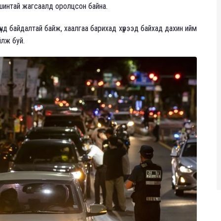
ашинтай жагсаалд оролцсон байна.
үнд байдалтай байж, хаалгаа барихад хүрээд байхад дахин ийм
йлж буй.