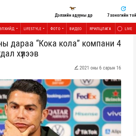
Дэлхийн адууны өдөр
7 хоногийн то
ЭЛХИЙД
LIFESTYLE
ФОТО
ВИДЕО
ЯРИЛЦЛАГА
LIVE
ны дараа “Кока кола” компани 4
дал хүлээв
2021 оны 6 сарын 16
