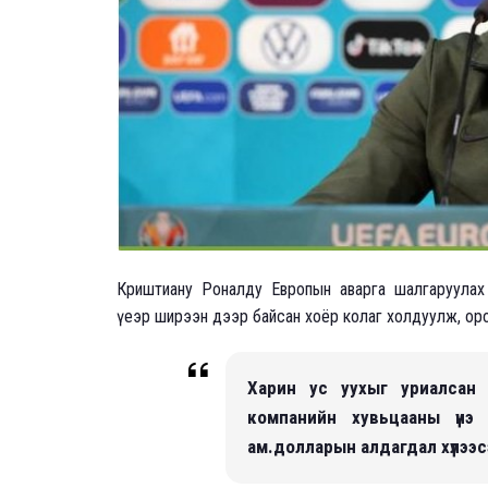
Криштиану Роналду Европын аварга шалгаруулах 
үеэр ширээн дээр байсан хоёр колаг холдуулж, оро
Харин ус уухыг уриалсан т
компанийн хувьцааны үнэ
ам.долларын алдагдал хүлээс