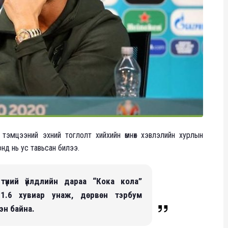
тэмцээний эхний тоглолт хийхийн өмнөх хэвлэлийн хурлын
нд нь ус тавьсан билээ.
үүний үйлдлийн дараа “Кока кола”
 1.6 хувиар унаж, дөрвөн тэрбум
эн байна.