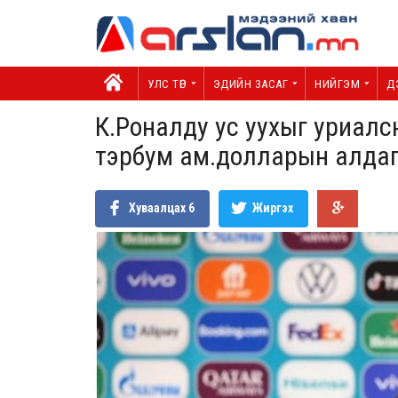
УЛС ТӨР
ЭДИЙН ЗАСАГ
НИЙГЭМ
Д
К.Роналду ус уухыг уриалс
тэрбум ам.долларын алдаг
Хуваалцах
6
Жиргэх