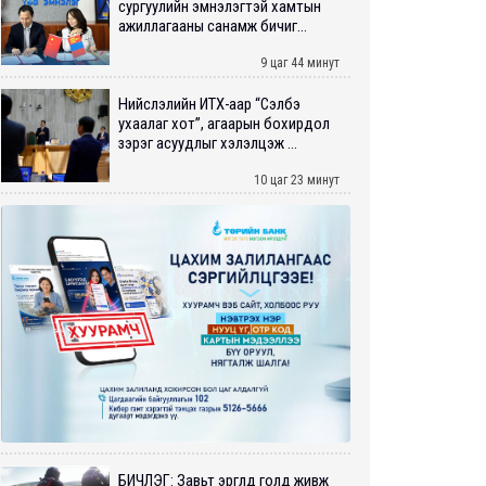
сургуулийн эмнэлэгтэй хамтын
ажиллагааны санамж бичиг...
9 цаг 44 минут
Нийслэлийн ИТХ-аар “Сэлбэ
ухаалаг хот”, агаарын бохирдол
зэрэг асуудлыг хэлэлцэж ...
10 цаг 23 минут
БИЧЛЭГ: Завьт эргүүлүүд голд живж