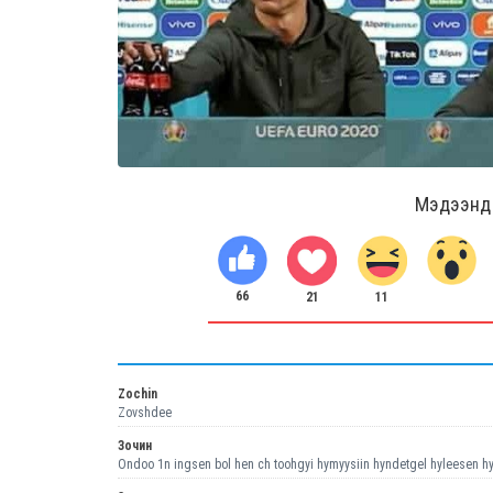
Мэдээнд ө
66
11
21
Zochin
Zovshdee
Зочин
Ondoo 1n ingsen bol hen ch toohgyi hymyysiin hyndetgel hyleesen hyn