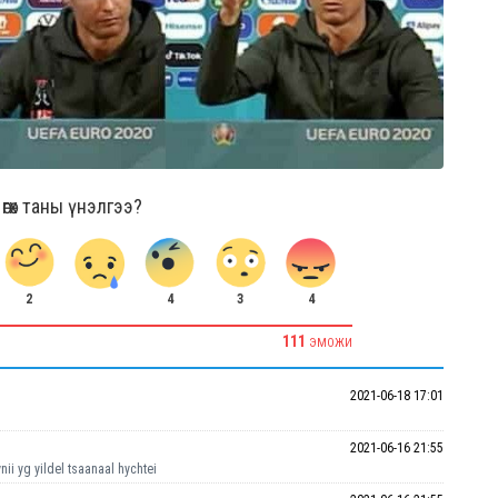
гөх таны үнэлгээ?
2
4
3
4
111
ЭМОЖИ
2021-06-18 17:01
2021-06-16 21:55
ii yg yildel tsaanaal hychtei