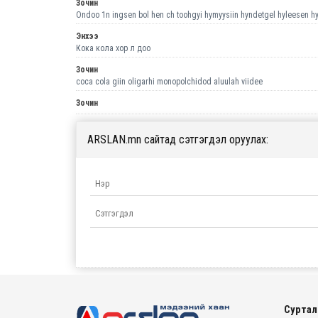
Зочин
Ondoo 1n ingsen bol hen ch toohgyi hymyysiin hyndetgel hyleesen hyn
Энхээ
Кока кола хор л доо
Зочин
coca cola giin oligarhi monopolchidod aluulah viidee
Зочин
ARSLAN.mn сайтад сэтгэгдэл оруулах:
Суртал