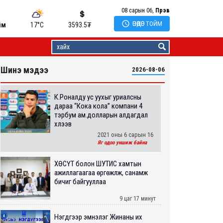
08 сарын 06,
Пүрэв

ӨНӨӨДӨР ТОЙМ
йм
17°C
3593.5
₮
Шинэ мэдээ
2026-08-06
К.Роналду ус уухыг уриалсны
дараа “Кока кола” компани 4
тэрбум ам.долларын алдагдал
хүлээв
2021 оны 6 сарын 16
Яг одоо уншиж байна
ХӨСҮТ болон ШУТИС хамтын
ажиллагаагаа өргөжүүлж, санамж
бичиг байгууллаа
9 цаг 17 минут
Нэгдүгээр эмнэлэг Жинаны их