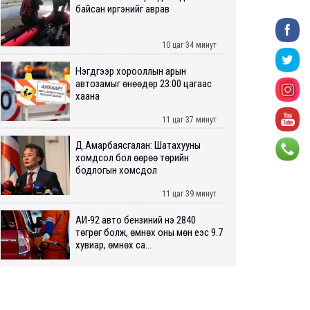
байсан иргэнийг аврав
10 цаг 34 минут
Нэгдүгээр хорооллын арын
автозамыг өнөөдөр 23:00 цагаас
хаана
11 цаг 37 минут
Д.Амарбаясгалан: Шатахууны
хомдсол бол өөрөө төрийн
бодлогын хомсдол
11 цаг 39 минут
АИ-92 авто бензиний үнэ 2840
төгрөг болж, өмнөх оны мөн үеэс 9.7
хувиар, өмнөх са...
11 цаг 44 минут
ШУУРХАЙ: Туул голд 13 настай
хүүхэд живж, эрэн хайх ажиллагаа