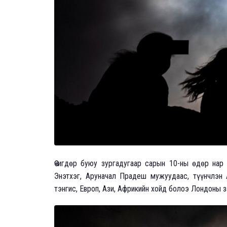
Өчигдөр буюу зургадугаар сарын 10-ны өдөр нар 
Энэтхэг, Аруначал Прадеш мужуудаас, түүнчлэн 
тэнгис, Европ, Ази, Африкийн хойд болоэ Лондоны з