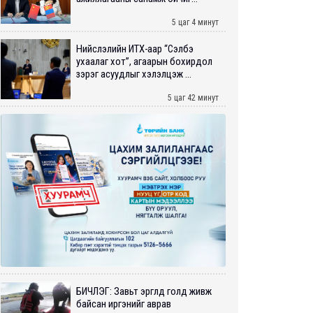
5 цаг 4 минут
Нийслэлийн ИТХ-аар “Сэлбэ
ухаалаг хот”, агаарын бохирдол
зэрэг асуудлыг хэлэлцэж ...
5 цаг 42 минут
БИЧЛЭГ: Завьт эргүүлүүд голд живж
байсан иргэнийг аврав