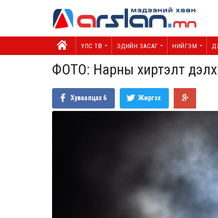
УЛС ТӨР
ЭДИЙН ЗАСАГ
НИЙГЭМ
Д
ФОТО: Нарны хиртэлт дэлхи
Хуваалцах
6
Жиргэх