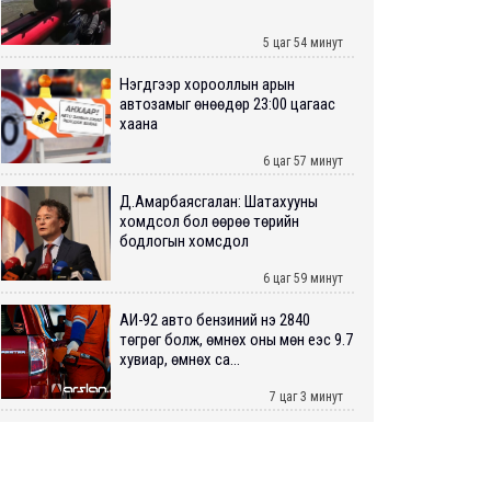
5 цаг 54 минут
Нэгдүгээр хорооллын арын
автозамыг өнөөдөр 23:00 цагаас
хаана
6 цаг 57 минут
Д.Амарбаясгалан: Шатахууны
хомдсол бол өөрөө төрийн
бодлогын хомсдол
6 цаг 59 минут
АИ-92 авто бензиний үнэ 2840
төгрөг болж, өмнөх оны мөн үеэс 9.7
хувиар, өмнөх са...
7 цаг 3 минут
ШУУРХАЙ: Туул голд 13 настай
хүүхэд живж, эрэн хайх ажиллагаа
үргэлжилж байна