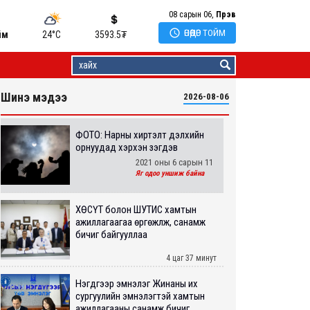
08 сарын 06,
Пүрэв

ӨНӨӨДӨР ТОЙМ
йм
24°C
3593.5
₮
Шинэ мэдээ
2026-08-06
ФОТО: Нарны хиртэлт дэлхийн
орнуудад хэрхэн үзэгдэв
2021 оны 6 сарын 11
Яг одоо уншиж байна
ХӨСҮТ болон ШУТИС хамтын
ажиллагаагаа өргөжүүлж, санамж
бичиг байгууллаа
4 цаг 37 минут
Нэгдүгээр эмнэлэг Жинаны их
сургуулийн эмнэлэгтэй хамтын
ажиллагааны санамж бичиг...