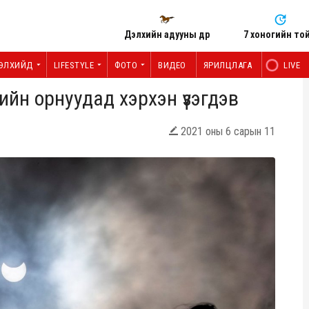
Дэлхийн адууны өдөр
7 хоногийн то
ЭЛХИЙД
LIFESTYLE
ФОТО
ВИДЕО
ЯРИЛЦЛАГА
LIVE
йн орнуудад хэрхэн үзэгдэв
2021 оны 6 сарын 11
