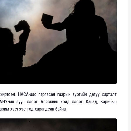
хиртсэн. НАСА-аас гаргасан газрын зургийн дагуу хиртэлт
АНУ-ын зүүн хэсэг, Аляскийн хойд хэсэг, Канад, Карибын
арим хэсгээс тод харагдсан байна.