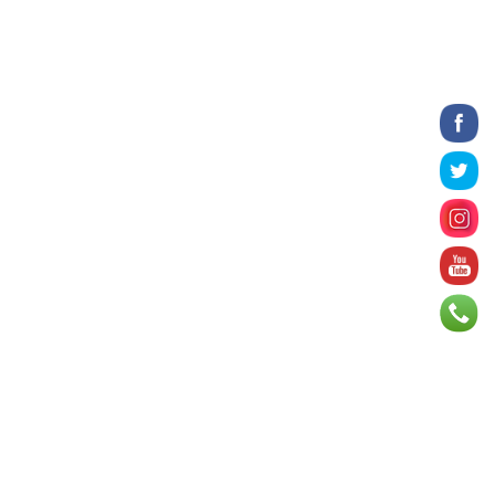
7 цаг 20 минут
Татварын өртэй шатахуун
импортлогч ААН-үүдийн дансыг
битүүмжлэхгүй
7 цаг 32 минут
Нийслэлийн цэцэрлэгийн цахим
бүртгэл энэ сарын 10-нд эхэлнэ
7 цаг 59 минут
Өнөр хороолол болон
Баянхошууны авто замын барилгын
ажлын нийт гүйцэтгэл 74.5 хув...
8 цаг 3 минут
Монгол-Алтай, Хөвсгөлийн
уулархаг нутаг, Дорнод-
Дарьгангын тал нутгаар дуу
цахилг...