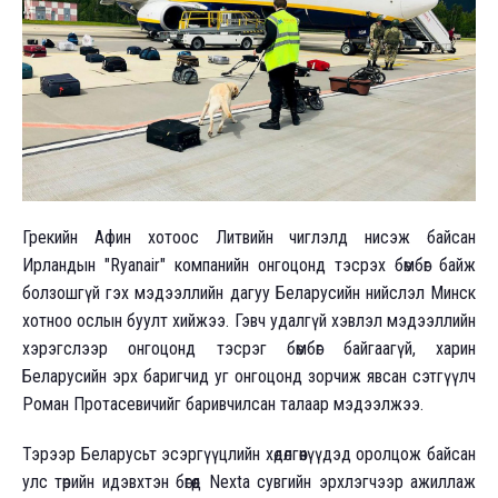
Грекийн Афин хотоос Литвийн чиглэлд нисэж байсан
Ирландын "Ryanair" компанийн онгоцонд тэсрэх бөмбөг байж
болзошгүй гэх мэдээллийн дагуу Беларусийн нийслэл Минск
хотноо ослын буулт хийжээ. Гэвч удалгүй хэвлэл мэдээллийн
хэрэгслээр онгоцонд тэсрэг бөмбөг байгаагүй, харин
Беларусийн эрх баригчид уг онгоцонд зорчиж явсан сэтгүүлч
Роман Протасевичийг баривчилсан талаар мэдээлжээ.
Тэрээр Беларусьт эсэргүүцлийн хөдөлгөөнүүдэд оролцож байсан
улс төрийн идэвхтэн бөгөөд Nexta сувгийн эрхлэгчээр ажиллаж