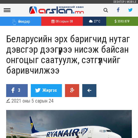
DESKTOP
|
MOBILE
Өнөөдөр
08 сарын 08
27°C
3593.87
₮
Беларусийн эрх баригчид нутаг
дэвсгэр дээгүүрээ нисэж байсан
онгоцыг саатуулж, сэтгүүлчийг
баривчилжээ
3
Жиргэх
2021 оны 5 сарын 24
