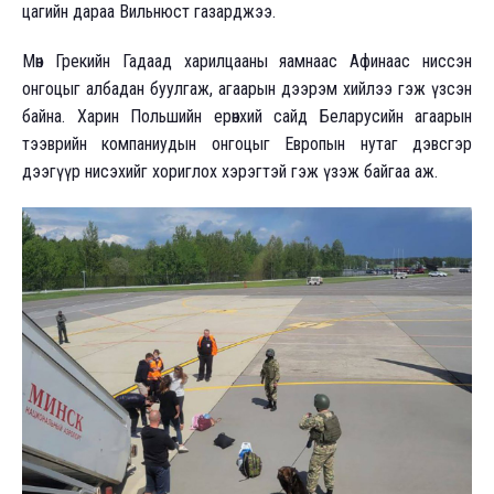
цагийн дараа Вильнюст газарджээ.
Мөн Грекийн Гадаад харилцааны яамнаас Афинаас ниссэн
онгоцыг албадан буулгаж, агаарын дээрэм хийлээ гэж үзсэн
байна. Харин Польшийн ерөнхий сайд Беларусийн агаарын
тээврийн компаниудын онгоцыг Европын нутаг дэвсгэр
дээгүүр нисэхийг хориглох хэрэгтэй гэж үзэж байгаа аж.