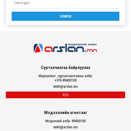
Сурталчилгаа байрлуулах
Маркетинг, сурталчилгааны алба:
+976 89400100
enkh@arslan.mn
RSS
Мэдээллийн агентлаг
Мэдээний алба: 89400100
enkh@arslan.mn