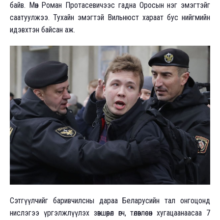
байв. Мөн Роман Протасевичээс гадна Оросын нэг эмэгтэйг
саатуулжээ. Тухайн эмэгтэй Вильнюст хараат бус нийгмийн
идэвхтэн байсан аж.
Сэтгүүлчийг баривчилсны дараа Беларусийн тал онгоцонд
нислэгээ үргэлжлүүлэх зөвшөөрөл өгч, төлөвлөсөн хугацаанаасаа 7