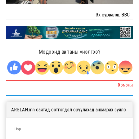
Эх сурвалж: BBC
Мэдээнд өгөх таны үнэлгээ?
0
ЭМОЖИ
ARSLAN.mn сайтад сэтгэгдэл оруулахад анхаарах зүйлс