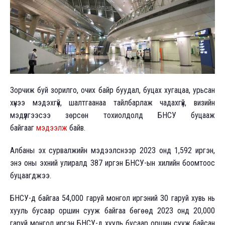
Зорчиж буй зорилго, очих байр буудал, буцах хугацаа, урьсан
хүнээ мэдэхгүй, шалтгаанаа тайлбарлаж чадахгүй, визийн
мэдүүлгээсээ зөрсөн тохиолдолд БНСУ буцааж
байгааг
мэдээлж
байв.
Албаны эх сурвалжийн мэдээлснээр 2023 онд 1,592 иргэн,
энэ оны эхний улиралд 387 иргэн БНСУ-ын хилийн боомтоос
буцаагджээ.
БНСУ-д байгаа 54,000 гаруй монгол иргэний 30 гаруй хувь нь
хууль бусаар оршин сууж байгаа бөгөөд 2023 онд 20,000
гаруй монгол иргэн БНСУ-д хууль бусаар оршин сууж байсан