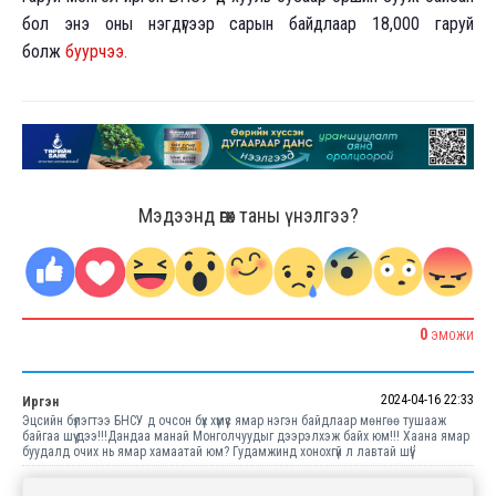
бол энэ оны нэгдүгээр сарын байдлаар 18,000 гаруй
болж
буурчээ.
Мэдээнд өгөх таны үнэлгээ?
0
ЭМОЖИ
2024-04-16 22:33
Иргэн
Эцсийн бүлэгтээ БНСУ д очсон бүх хүмүүс ямар нэгэн байдлаар мөнгөө тушааж
байгаа шүү дээ!!!Дандаа манай Монголчуудыг дээрэлхэж байх юм!!! Хаана ямар
буудалд очих нь ямар хамаатай юм? Гудамжинд хонохгүй л лавтай шүү!’