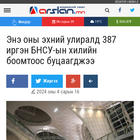
DESKTOP
|
MOBILE
Өнөөдөр
08 сарын 09
19°C
3593.87
₮
Энэ оны эхний улиралд 387
иргэн БНСУ-ын хилийн
боомтоос буцаагджээ
Жиргэх
2024 оны 4 сарын 16
