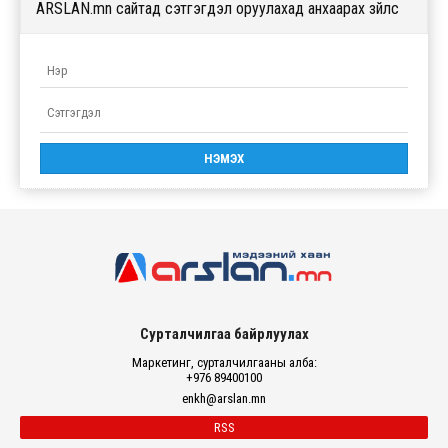
ARSLAN.mn сайтад сэтгэгдэл оруулахад анхаарах зүйлс
Сурталчилгаа байрлуулах
Маркетинг, сурталчилгааны алба:
+976 89400100
enkh@arslan.mn
RSS