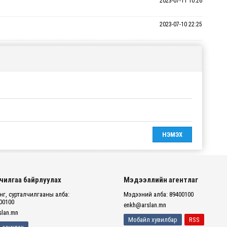
2023-07-11 10:26
2023-07-10 22:25
чилгаа байрлуулах
Мэдээллийн агентлаг
г, сурталчилгааны алба:
Мэдээний алба: 89400100
00100
enkh@arslan.mn
lan.mn
Мобайл хувилбар
RSS