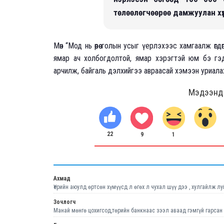
төлөөлөгчөөрөө дамжуулан хүл
Мөн “Мод нь өөрөө голын усыг үерлэхээс хамгаалж өг
ямар ач холбогдолтой, ямар хэрэгтэй юм бэ гэд
арчилж, байгаль дэлхийгээ авраасай хэмээн уриалах
Мэдээнд ө
22
1
9
Ахмад
Үерийн аюулд өртсөн хүмүүсд л өгөх л чухал шүү дээ , хулгайлж л
Зочлогч
Манай мөнгө цохигсод,төрийн банкнаас зээл аваад гэмгүй гарсан 