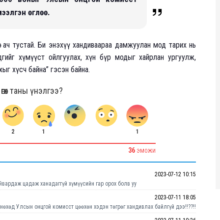
ээлгэн өглөө.
дөг ач тустай. Би энэхүү хандиваараа дамжуулан мод тарих нь
гийг хүмүүст ойлгуулах, хүн бүр модыг хайрлан ургуулж,
ыг хүсч байна” гэсэн байна.
гөх таны үнэлгээ?
2
1
1
36
ЭМОЖИ
2023-07-12 10:15
уйвардаж цадаж ханадаггүй хүмүүсийн гар орох болв уу
2023-07-11 18:05
нөхөд Улсын онцгой комисст цөөхөн хэдэн төгрөг хандивлах байлгүй дээ!!??!!