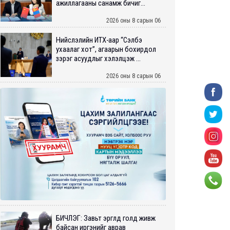
ажиллагааны санамж бичиг...
2026 оны 8 сарын 06
Нийслэлийн ИТХ-аар “Сэлбэ
ухаалаг хот”, агаарын бохирдол
зэрэг асуудлыг хэлэлцэж ...
2026 оны 8 сарын 06
БИЧЛЭГ: Завьт эргүүлүүд голд живж
байсан иргэнийг аврав