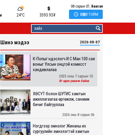
08 сарын 07,
Баасан

ӨНӨӨДӨР ТОЙМ
м
24°C
3593.93
₮
Шинэ мэдээ
2026-08-07
К-Попыг үндэслэгч И Сү Ман 100 сая
воныг Улсын онцгой комисст
хандивлалаа
2023 оны 7 сарын 10
Яг одоо уншиж байна
ХӨСҮТ болон ШУТИС хамтын
ажиллагаагаа өргөжүүлж, санамж
бичиг байгууллаа
2026 оны 8 сарын 06
Нэгдүгээр эмнэлэг Жинаны их
сургуулийн эмнэлэгтэй хамтын