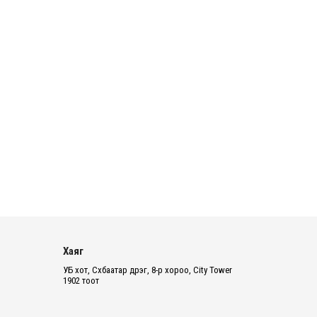
2026 оны 8 сарын 06
Татварын өртэй шатахуун
импортлогч ААН-үүдийн дансыг
битүүмжлэхгүй
2026 оны 8 сарын 06
Нийслэлийн цэцэрлэгийн цахим
бүртгэл энэ сарын 10-нд эхэлнэ
2026 оны 8 сарын 06
Өнөр хороолол болон
Баянхошууны авто замын барилгын
ажлын нийт гүйцэтгэл 74.5 хув...
2026 оны 8 сарын 06
Хаяг
УБ хот, Сүхбаатар дүүрэг, 8-р хороо, City Tower
Монгол-Алтай, Хөвсгөлийн
1902 тоот
уулархаг нутаг, Дорнод-
Дарьгангын тал нутгаар дуу
цахилг...