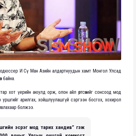
продюссер И Сү Ман Азийн алдартнуудын хамт Монгол Улсад
н байна.
ар хот үерийн аюулд орж, олон айл өртсөнийг сонсоод мод
р уршгийг арилгах, хойшлуулашгүй сэргээн босгох, хохирол
ивлахаар болжээ.
амшгийн эсрэг мод тарих хандив” гэж
 000 воныг Улсын онцгой комисст