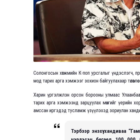
Солонгосын хөгжмийн К-поп урсгалыг үндэслэгч, 
мод тарих арга хэмжээг зохион байгуулахаар төлөвлөсө
Харин үргэлжлэн орсон борооны улмаас Улаанбаат
тарих арга хэмжээнд зарцуулах мөнгийг үерийн хо
амссан иргэдэд тусламж үзүүлэхэд зориулан ханд
Тэрбээр энэхүү хандиваа “Г
нэрлэсэн бөгөөд 100 000