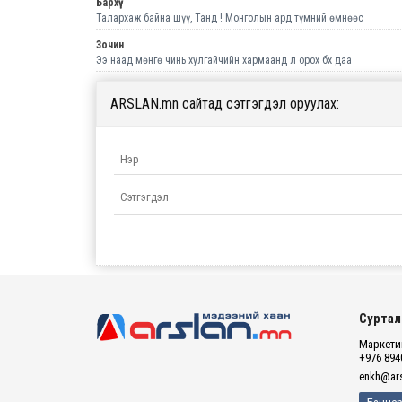
Бархүү
Талархаж байна шүү, Танд ! Монголын ард түмний өмнөөс
Зочин
Ээ наад мөнгө чинь хулгайчийн хармаанд л орох бх даа
ARSLAN.mn сайтад сэтгэгдэл оруулах:
Суртал
Маркетин
+976 894
enkh@ars