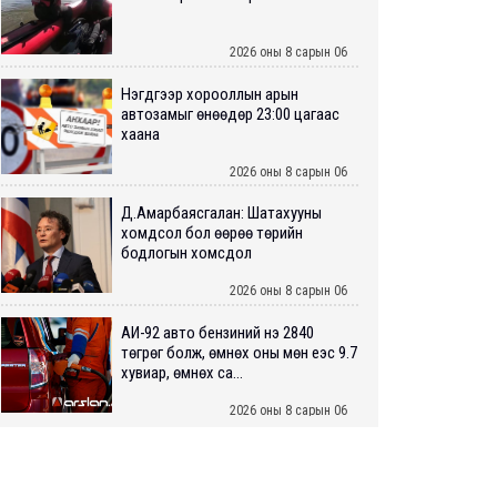
2026 оны 8 сарын 06
Нэгдүгээр хорооллын арын
автозамыг өнөөдөр 23:00 цагаас
хаана
2026 оны 8 сарын 06
Д.Амарбаясгалан: Шатахууны
хомдсол бол өөрөө төрийн
бодлогын хомсдол
2026 оны 8 сарын 06
АИ-92 авто бензиний үнэ 2840
төгрөг болж, өмнөх оны мөн үеэс 9.7
хувиар, өмнөх са...
2026 оны 8 сарын 06
ШУУРХАЙ: Туул голд 13 настай
хүүхэд живж, эрэн хайх ажиллагаа
үргэлжилж байна