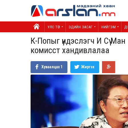
УЛС ТӨР
ЭДИЙН ЗАСАГ
НИЙГЭМ
Д
К-Попыг үндэслэгч И Сү Ман
комисст хандивлалаа
Хуваалцах
1
Жиргэх