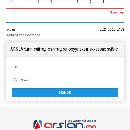
1
1
2
1
3
1
9
ЭМОЖИ
2023-06-25 07:23
Зочин
С өө ргөлдөөд хаа хүрэхэв ээ
ARSLAN.mn сайтад сэтгэгдэл оруулахад анхаарах зүйлс