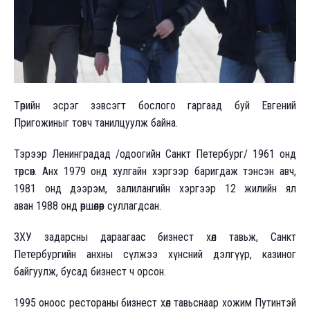
Төрийн эсрэг зэвсэгт бослого гаргаад буй Евгений
Пригожиныг товч танилцуулж байна.
Тэрээр Ленинградад /одоогийн Санкт Петербург/ 1961 онд
төрсөн. Анх 1979 онд хулгайн хэргээр баригдаж тэнсэн авч,
1981 онд дээрэм, залилангийн хэргээр 12 жилийн ял
аван 1988 онд өршөөлөөр суллагдсан.
ЗХУ задарсны дараагаас бизнест хөл тавьж, Санкт
Петербургийн анхны сүлжээ хүнсний дэлгүүр, казиног
байгуулж, бусад бизнест ч орсон.
1995 оноос рестораны бизнест хөл тавьснаар хожим Путинтэй