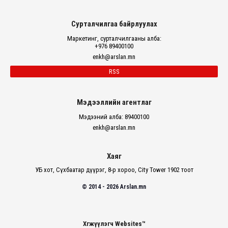
Сурталчилгаа байрлуулах
Маркетинг, сурталчилгааны алба:
+976 89400100
enkh@arslan.mn
RSS
Мэдээллийн агентлаг
Мэдээний алба: 89400100
enkh@arslan.mn
Хаяг
УБ хот, Сүхбаатар дүүрэг, 8-р хороо, City Tower 1902 тоот
© 2014 - 2026 Arslan.mn
Хөгжүүлэгч Websites™