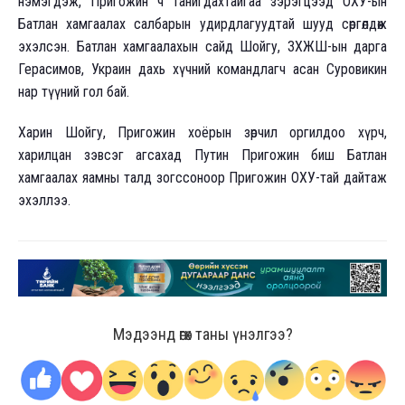
нэмэгдэж, Пригожин ч танигдахтайгаа зэрэгцээд ОХУ-ын
Батлан хамгаалах салбарын удирдлагуудтай шууд сөргөлдөж
эхэлсэн. Батлан хамгаалахын сайд Шойгу, ЗХЖШ-ын дарга
Герасимов, Украин дахь хүчний командлагч асан Суровикин
нар түүний гол бай.
Харин Шойгу, Пригожин хоёрын зөрчил оргилдоо хүрч,
харилцан зэвсэг агсахад Путин Пригожин биш Батлан
хамгаалах яамны талд зогссоноор Пригожин ОХУ-тай дайтаж
эхэллээ.
Мэдээнд өгөх таны үнэлгээ?