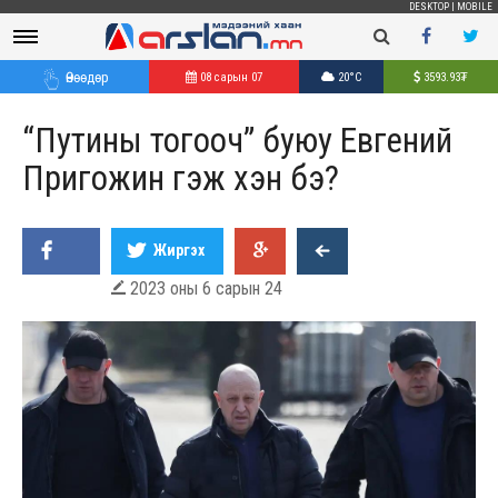
DESKTOP
|
MOBILE
Өнөөдөр
08 сарын 07
20°C
3593.93
₮
“Путины тогооч” буюу Евгений
Пригожин гэж хэн бэ?
Жиргэх
2023 оны 6 сарын 24
