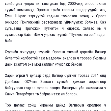
холбогдох үндэс нь тавигдсан бөгөөд 2000-аад оноос эхлэн
түүний компаниуд Оросын төрийн хоолны тендерүүдийг авч,
Буш, Ширак тэргүүтэй гаднын томоохон зочид ч Орост
очихдоо Пригожиний ресторанаар үйлчлүүлэх болжээ. Энэ
хугацаанд Пригожин Путинтэй ч ойртож, халаас нь ч
зузаарсаар байв. Ийм ч учраас түүнийг “Путины тогооч” гэдэг
байв.
Сүүлийн жилүүдэд түүнийг Оросын хөлсний цэргийн Вагнер
бүлэгтэй холбоотой гэж мэдээлж эхэлсэн ч тэрээр Украины
дайн эхэлтэл энэ мэдээллийг үгүйсгэж байсан.
Харин өнгөрсөн 9 дүгээр сард Вагнер бүлгийг тэртээ 2014 онд
Донбасст ОХУ-ын Зэвсэгт хүчнийг дэмжих зорилгоор
байгуулсан гэдгээ хүлээн зөвшөөрч, Вагнерын үйл ажиллагаа ч
Санкт-Петербургт төв байраа нээж ил болсон.
Тэр цагаас хойш Украины дайнд Вагнерын оролцоо ч