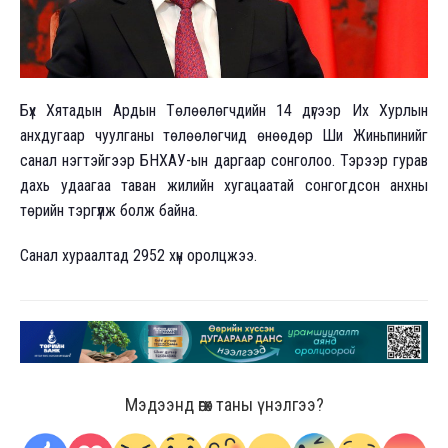
Бүх Хятадын Ардын Төлөөлөгчдийн 14 дүгээр Их Хурлын
анхдугаар чуулганы төлөөлөгчид өнөөдөр Ши Жиньпинийг
санал нэгтэйгээр БНХАУ-ын даргаар сонголоо. Тэрээр гурав
дахь удаагаа таван жилийн хугацаатай сонгогдсон анхны
төрийн тэргүүлж болж байна.
Санал хураалтад 2952 хүн оролцжээ.
Мэдээнд өгөх таны үнэлгээ?