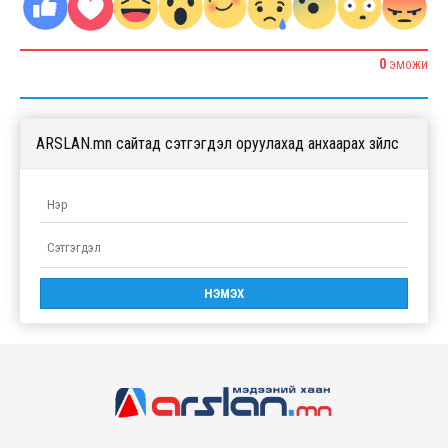
0
ЭМОЖИ
ARSLAN.mn сайтад сэтгэгдэл оруулахад анхаарах зүйлс