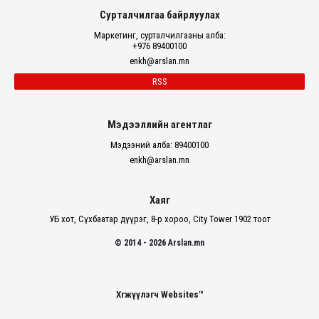
Сурталчилгаа байрлуулах
Маркетинг, сурталчилгааны алба:
+976 89400100
enkh@arslan.mn
RSS
Мэдээллийн агентлаг
Мэдээний алба: 89400100
enkh@arslan.mn
Хаяг
УБ хот, Сүхбаатар дүүрэг, 8-р хороо, City Tower 1902 тоот
© 2014 - 2026 Arslan.mn
Хөгжүүлэгч Websites™