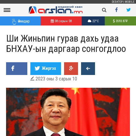
DESKTOP
|
MOBILE
Өнөөдөр
08 сарын 08
22°C
3593.87
₮
Ши Жиньпин гурав дахь удаа
БНХАУ-ын даргаар сонгогдлоо
Жиргэх
2023 оны 3 сарын 10
