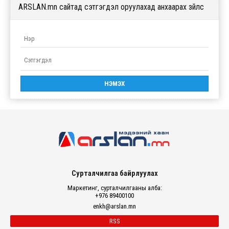
ARSLAN.mn сайтад сэтгэгдэл оруулахад анхаарах зүйлс
Сурталчилгаа байрлуулах
Маркетинг, сурталчилгааны алба:
+976 89400100
enkh@arslan.mn
RSS