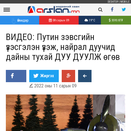
DESKTOP
|
MOBILE
Өнөөдөр
08 сарын 09
19°C
3593.87
₮
ВИДЕО: Путин зэвсгийн
үзэсгэлэн үзэж, найрал дуучид
дайны тухай ДУУ ДУУЛЖ өгөв
Жиргэх
2022 оны 11 сарын 09
