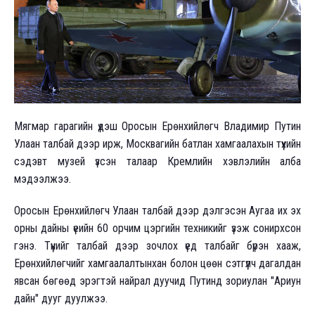
Мягмар гарагийн үдэш Оросын Ерөнхийлөгч Владимир Путин
Улаан талбай дээр ирж, Москвагийн батлан хамгаалахын түүхийн
сэдэвт музей үзсэн талаар Кремлийн хэвлэлийн алба
мэдээлжээ.
Оросын Ерөнхийлөгч Улаан талбай дээр дэлгэсэн Аугаа их эх
орны дайны үеийн 60 орчим цэргийн техникийг үзэж сонирхсон
гэнэ. Түүнийг талбай дээр зочлох үед талбайг бүрэн хааж,
Ерөнхийлөгчийг хамгаалалтынхан болон цөөн сэтгүүлч дагалдан
явсан бөгөөд эрэгтэй найрал дуучид Путинд зориулан "Ариун
дайн" дууг дуулжээ.