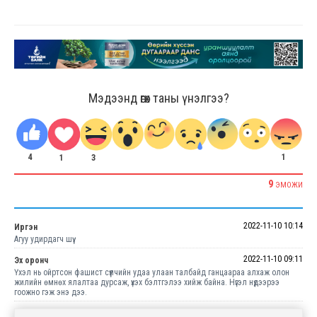
Мэдээнд өгөх таны үнэлгээ?
4
1
3
1
9
ЭМОЖИ
2022-11-10 10:14
Иргэн
Агуу удирдагч шүү.
2022-11-10 09:11
Эх оронч
Үхэл нь ойртсон фашист сүүлчийн удаа улаан талбайд ганцаараа алхаж олон
жилийн өмнөх ялалтаа дурсаж, үхэх бэлтгэлээ хийж байна. Нүгэл нүдээрээ
гоожно гэж энэ дээ.