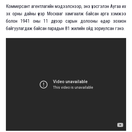
Коммерсант агентлагийн мэдээлснээр, энэ үзэсгэлэн Аугаа их
эх орны дайны үеэр Москваг хамгаалж байсан арга хэмжээ
болон 1941 оны 11 дүгээр сарын долооны өдөр зохион
байгуулагдаж байсан парадын 81 жилийн ойд зориулсан гэнэ.