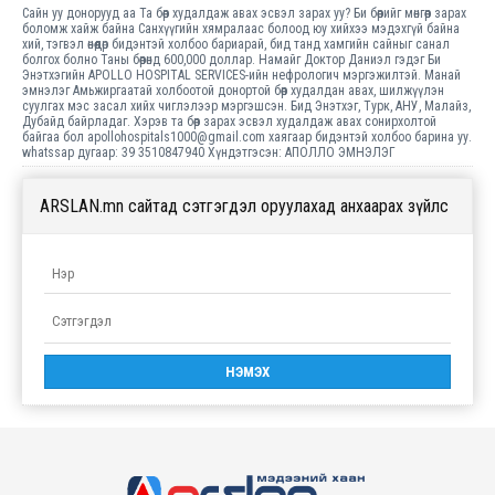
Сайн уу донорууд аа Та бөөр худалдаж авах эсвэл зарах уу? Би бөөрийг мөнгөөр ​​зарах
боломж хайж байна Санхүүгийн хямралаас болоод юу хийхээ мэдэхгүй байна
хий, тэгвэл өнөөдөр бидэнтэй холбоо бариарай, бид танд хамгийн сайныг санал
болгох болно Таны бөөрөнд 600,000 доллар. Намайг Доктор Даниэл гэдэг Би
Энэтхэгийн APOLLO HOSPITAL SERVICES-ийн нефрологич мэргэжилтэй. Манай
эмнэлэг Амьжиргаатай холбоотой донортой бөөр худалдан авах, шилжүүлэн
суулгах мэс засал хийх чиглэлээр мэргэшсэн. Бид Энэтхэг, Турк, АНУ, Малайз,
Дубайд байрладаг. Хэрэв та бөөр зарах эсвэл худалдаж авах сонирхолтой
байгаа бол apollohospitals1000@gmail.com хаягаар бидэнтэй холбоо барина уу.
whatssap дугаар: 39 3510847940 Хүндэтгэсэн: АПОЛЛО ЭМНЭЛЭГ
ARSLAN.mn сайтад сэтгэгдэл оруулахад анхаарах зүйлс