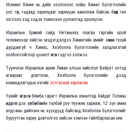
Исмаил Хания нь дайн эхэлснээс хойш Хамас бүлэглэлийн
улс төр, гадаад харилцааг хариуцан ажиллаж байсан бөгөөд гал
зогсоох хэд хэдэн томоохон уулзалтад оролцсон.
Израилын Ерөнхий сайд Нетаньяху лхагва гаргийн орой
телевизээр хийсэн мэдэгдэлдээ Ханиегийн амийг хөнөөсөн тухай
дурдаагүй ч Хамас, Хезболла бүлэглэлийн халдлагатай
холбоотойгоор цохилт өгсөн гэдгээ хэлжээ.
Түүнчлэн Израилын арми Ливан улсын нийслэл Бейрут хотод
агаараас довтолж, Хезболла бүлэглэлийн дээд
командлагчдын нэгийг
устгаснаа зарласан
.
Үүнийг өнгөрсөн бямба гарагт Израилын хяналтад байдаг Голаны
өндөрлөг дэх хөлбөмбөгийн талбай руу пуужин харваж, 12 хүн амиа
алдсаны дийлэнх нь хүүхдүүд байсанд Хезболла бүлэглэлийг
буруутган хариу довтолгоо хийсэн хэмээн тайлбарласан юм.