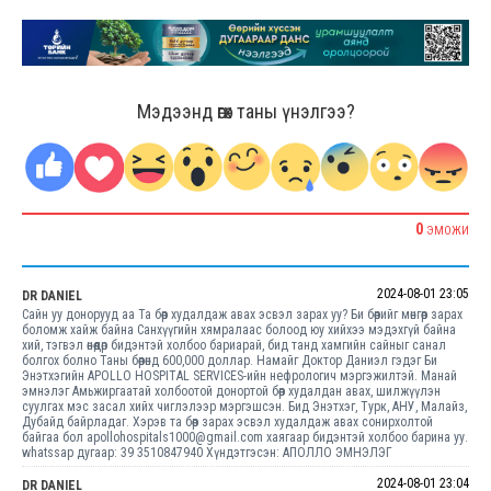
Мэдээнд өгөх таны үнэлгээ?
0
ЭМОЖИ
2024-08-01 23:05
DR DANIEL
Сайн уу донорууд аа Та бөөр худалдаж авах эсвэл зарах уу? Би бөөрийг мөнгөөр ​​зарах
боломж хайж байна Санхүүгийн хямралаас болоод юу хийхээ мэдэхгүй байна
хий, тэгвэл өнөөдөр бидэнтэй холбоо бариарай, бид танд хамгийн сайныг санал
болгох болно Таны бөөрөнд 600,000 доллар. Намайг Доктор Даниэл гэдэг Би
Энэтхэгийн APOLLO HOSPITAL SERVICES-ийн нефрологич мэргэжилтэй. Манай
эмнэлэг Амьжиргаатай холбоотой донортой бөөр худалдан авах, шилжүүлэн
суулгах мэс засал хийх чиглэлээр мэргэшсэн. Бид Энэтхэг, Турк, АНУ, Малайз,
Дубайд байрладаг. Хэрэв та бөөр зарах эсвэл худалдаж авах сонирхолтой
байгаа бол apollohospitals1000@gmail.com хаягаар бидэнтэй холбоо барина уу.
whatssap дугаар: 39 3510847940 Хүндэтгэсэн: АПОЛЛО ЭМНЭЛЭГ
2024-08-01 23:04
DR DANIEL