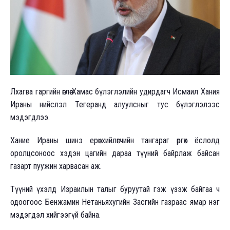
Лхагва гаргийн өглөө Хамас бүлэглэлийн удирдагч Исмаил Хания
Ираны нийслэл Тегеранд алуулсныг тус бүлэглэлээс
мэдэгдлээ.
Хание Ираны шинэ ерөнхийлөгчийн тангараг өргөх ёслолд
оролцсоноос хэдэн цагийн дараа түүний байрлаж байсан
газарт пуужин харвасан аж.
Түүний үхэлд Израилын талыг буруутай гэж үзэж байгаа ч
одоогоос Бенжамин Нетаньяхугийн Засгийн газраас ямар нэг
мэдэгдэл хийгээгүй байна.