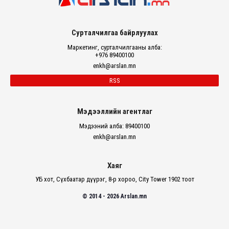
Сурталчилгаа байрлуулах
Маркетинг, сурталчилгааны алба:
+976 89400100
enkh@arslan.mn
RSS
Мэдээллийн агентлаг
Мэдээний алба: 89400100
enkh@arslan.mn
Хаяг
УБ хот, Сүхбаатар дүүрэг, 8-р хороо, City Tower 1902 тоот
© 2014 - 2026 Arslan.mn