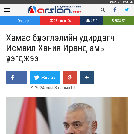
DESKTOP
|
MOBILE
Өнөөдөр
08 сарын 06
26°C
3593.5
₮
Хамас бүлэглэлийн удирдагч
Исмаил Хания Иранд амь
үрэгджээ
Жиргэх
2024 оны 8 сарын 01
