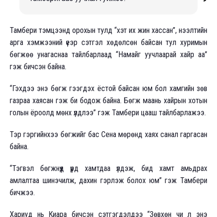
Тамбери тэмцээнд орохын тулд “хэт их жин хассан”, нээлтийн
арга хэмжээний үеэр сэтгэл хөдөлсөн байсан тул хуримын
бөгжөө унагаснаа тайлбарлаад “Намайг уучлаарай хайр аа”
гэж бичсэн байна.
“Гэхдээ энэ бөгж гээгдэх ёстой байсан юм бол хамгийн зөв
газраа хаясан гэж би бодож байна. Бөгж маань хайрын хотын
голын ёроолд мөнх үлдлээ” гэж Тамбери цааш тайлбарлажээ.
Тэр гэргийнхээ бөгжийг бас Сена мөрөнд хаях санал гаргасан
байна.
“Тэгвэл бөгжнүүд үүрд хамтдаа үлдэж, бид хамт амьдрах
амлалтаа шинэчилж, дахин гэрлэж болох юм” гэж Тамбери
бичжээ.
Хариуд нь Киара бичсэн сэтгэгдэлдээ “Зөвхөн чи л энэ