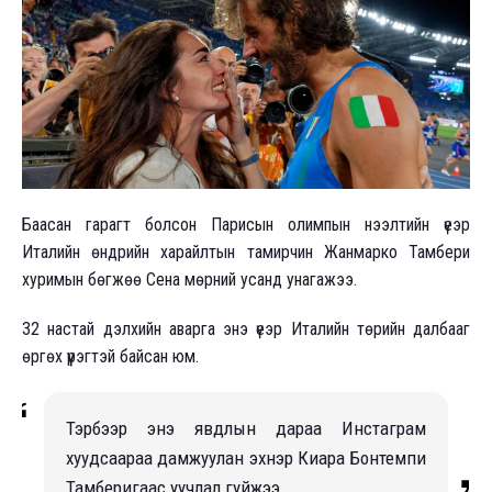
Баасан гарагт болсон Парисын олимпын нээлтийн үеэр
Италийн өндрийн харайлтын тамирчин Жанмарко Тамбери
хуримын бөгжөө Сена мөрний усанд унагажээ.
32 настай дэлхийн аварга энэ үеэр Италийн төрийн далбааг
өргөх үүрэгтэй байсан юм.
Тэрбээр энэ явдлын дараа Инстаграм
хуудсаараа дамжуулан эхнэр Киара Бонтемпи
Тамберигаас уучлал гуйжээ.