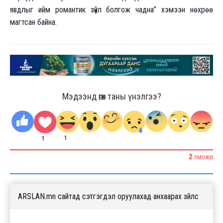
явдлыг ийм романтик зүйл болгож чадна” хэмээн нөхрөө
магтсан байна.
Мэдээнд өгөх таны үнэлгээ?
1
1
2
ЭМОЖИ
ARSLAN.mn сайтад сэтгэгдэл оруулахад анхаарах зүйлс