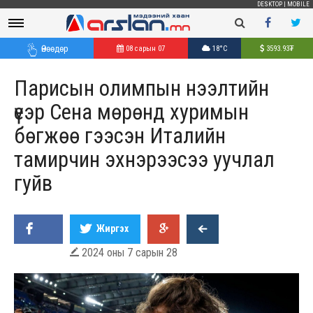
DESKTOP
|
MOBILE
Өнөөдөр
08 сарын 07
18°C
3593.93
₮
Парисын олимпын нээлтийн
үеэр Сена мөрөнд хуримын
бөгжөө гээсэн Италийн
тамирчин эхнэрээсээ уучлал
гуйв
Жиргэх
2024 оны 7 сарын 28
