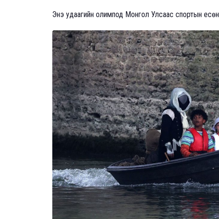
Энэ удаагийн олимпод Монгол Улсаас спортын есө