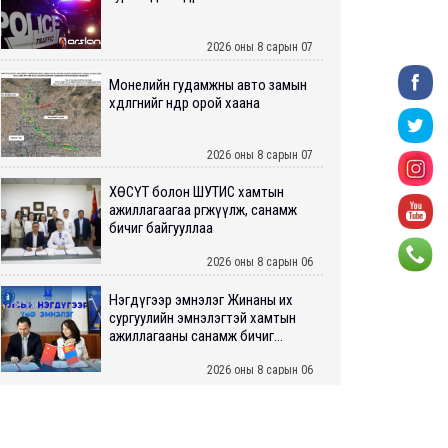
2026 оны 8 сарын 07
Монелийн гудамжны авто замын
хөдөлгөөнийг өнөөдөр орой хаана
2026 оны 8 сарын 07
ХӨСҮТ болон ШУТИС хамтын
ажиллагаагаа өргөжүүлж, санамж
бичиг байгууллаа
2026 оны 8 сарын 06
Нэгдүгээр эмнэлэг Жинаны их
сургуулийн эмнэлэгтэй хамтын
ажиллагааны санамж бичиг...
2026 оны 8 сарын 06
Нийслэлийн ИТХ-аар “Сэлбэ
ухаалаг хот”, агаарын бохирдол
зэрэг асуудлыг хэлэлцэж ...