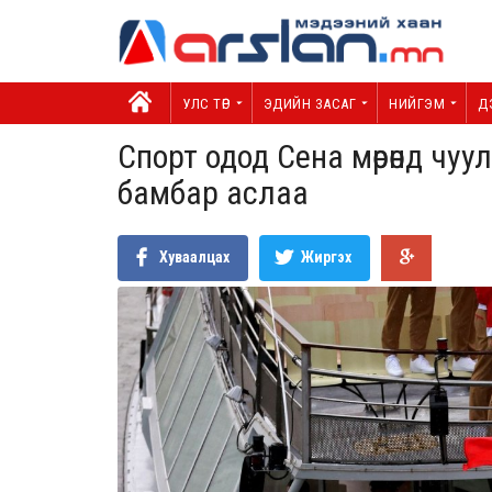
УЛС ТӨР
ЭДИЙН ЗАСАГ
НИЙГЭМ
Д
Спорт одод Сена мөрөнд чу
бамбар аслаа
Хуваалцах
Жиргэх