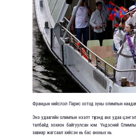
Францын нийслэл Парис хотод зуны олимпын наада
Энэ удаагийн олимпын нээлт түүхэнд анх удаа цэнг
талбайд зохион байгуулсан юм. Үндэсний Олимпын
завиар жагсаал хийсэн нь бас анхных нь.