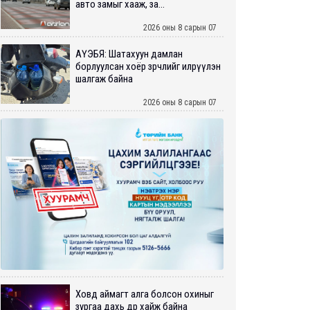
авто замыг хааж, за...
2026 оны 8 сарын 07
АҮЭБЯ: Шатахуун дамлан
борлуулсан хоёр зөрчлийг илрүүлэн
шалгаж байна
2026 оны 8 сарын 07
Ховд аймагт алга болсон охиныг
зургаа дахь өдрөө хайж байна