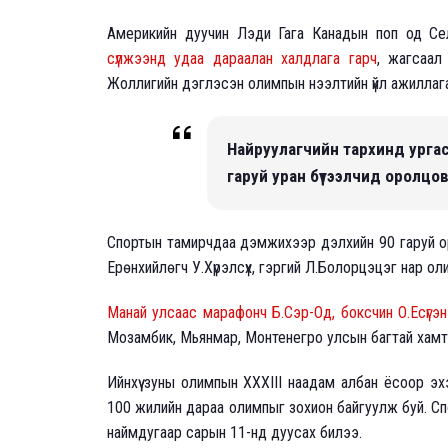
Америкийн дуучин Лэди Гага Канадын поп од С
сүлжээнд удаа дараалан халдлага гарч
, жагсаал
Жоллигийн дэглэсэн олимпын нээлтийн үйл ажиллага
Найруулагчийн тархинд ургас
гаруй уран бүтээлчид оролцо
Спортын тамирчдаа дэмжихээр дэлхийн 90 гаруй орн
Ерөнхийлөгч У.Хүрэлсүх, гэргий Л.Болорцэцэг нар о
Манай улсаас марафонч Б.Сэр-Од, боксчин О.Есүгэн 
Мозамбик, Мьянмар, Монтенегро улсын багтай хамт
Ийнхүү зуны олимпын XXXIII наадам албан ёсоор э
100 жилийн дараа олимпыг зохион байгуулж буй. Сп
наймдугаар сарын 11-нд дуусах билээ.