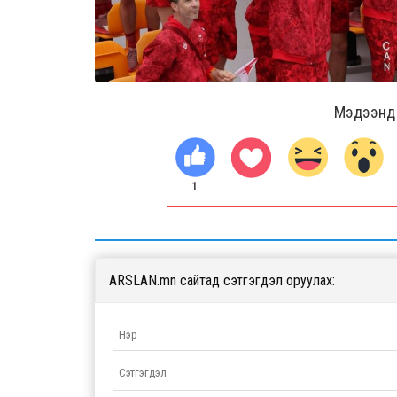
Мэдээнд ө
1
ARSLAN.mn сайтад сэтгэгдэл оруулах: