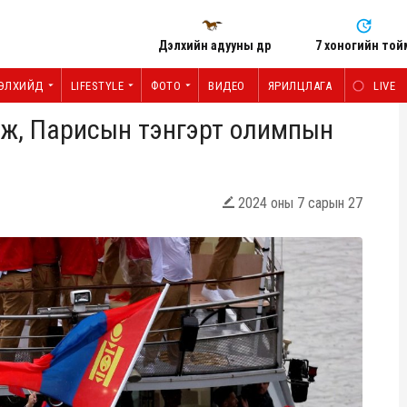
Дэлхийн адууны өдөр
7 хоногийн той
ЭЛХИЙД
LIFESTYLE
ФОТО
ВИДЕО
ЯРИЛЦЛАГА
LIVE
улж, Парисын тэнгэрт олимпын
2024 оны 7 сарын 27
