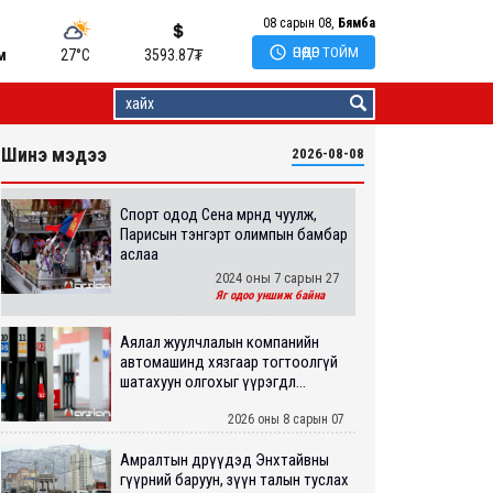
08 сарын 08,
Бямба

ӨНӨӨДӨР ТОЙМ
м
27°C
3593.87
₮
Шинэ мэдээ
2026-08-08
Спорт одод Сена мөрөнд чуулж,
Парисын тэнгэрт олимпын бамбар
аслаа
2024 оны 7 сарын 27
Яг одоо уншиж байна
Аялал жуулчлалын компанийн
автомашинд хязгаар тогтоолгүй
шатахуун олгохыг үүрэгдл...
2026 оны 8 сарын 07
Амралтын өдрүүдэд Энхтайвны
гүүрний баруун, зүүн талын туслах