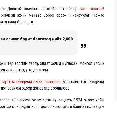
елин Дионтой олимпын нээлтийг зогсоохоор
галт тэрэгний
 эхэлсэн эхний мөчөөс бороо орсон ч найруулагч Томас
анд саад болсонгүй.
ан санааг бодит болгоход нийт 2,000
в.
ы төр засгийн тэргүүн, хүндэт зочид цугласан. Монгол Улсын
лимпын нээлтэд уригдсан юм.
тэргүүтэй тамирчид багаа төлөөлөв.
Монголын баг тамирчид
 нэг усан онгоцоор жагсаалд оролцлоо.:
хэллээ. Францчууд эх нутагтаа гурав дахь, 1924 оноос хойш
орт сонирхогчдыг хоёр долоо хоног завгүй байлгах их наадам