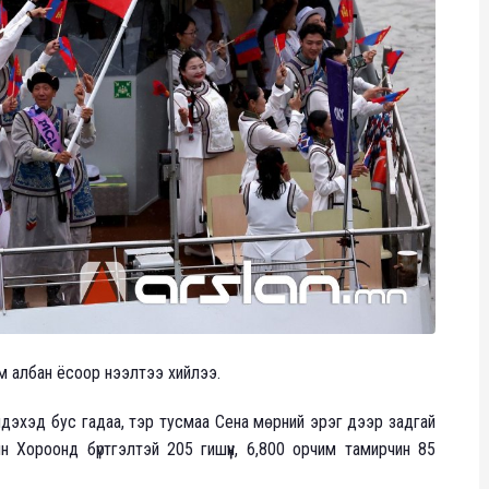
м албан ёсоор нээлтээ хийлээ.
элдэхэд бус гадаа, тэр тусмаа Сена мөрний эрэг дээр задгай
 Хороонд бүртгэлтэй 205 гишүүн, 6,800 орчим тамирчин 85