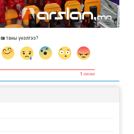
гөх таны үнэлгээ?
1
ЭМОЖИ