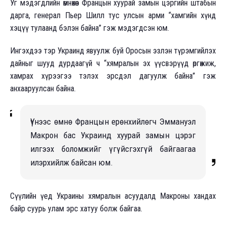
Уг мэдэгдлийн өмнөхөн Францын хуурай замын цэргийн штабын
дарга, генерал Пьер Шилл тус улсын арми “хамгийн хүнд
хэцүү тулаанд бэлэн байна” гэж мэдэгдсэн юм.
Ингэхдээ тэр Украинд явуулж буй Оросын эзлэн түрэмгийлэх
дайныг шууд дурдаагүй ч “хямралын эх үүсвэрүүд өргөжиж,
хамрах хүрээгээ тэлэх эрсдэл дагуулж байна” гэж
анхааруулсан байна.
Үүнээс өмнө Францын ерөнхийлөгч Эммануэл
Макрон бас Украинд хуурай замын цэрэг
илгээх боломжийг үгүйсгэхгүй байгаагаа
илэрхийлж байсан юм.
Сүүлийн үед Украины хямралын асуудалд Макроны хандах
байр суурь улам эрс хатуу болж байгаа.