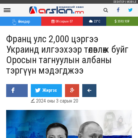
DESKTOP
|
MOBILE
Өнөөдөр
08 сарын 07
23°C
3593.93
₮
Франц улс 2,000 цэргээ
Украинд илгээхээр төлөвлөж буйг
Оросын тагнуулын албаны
тэргүүн мэдэгджээ
Жиргэх
2024 оны 3 сарын 20
