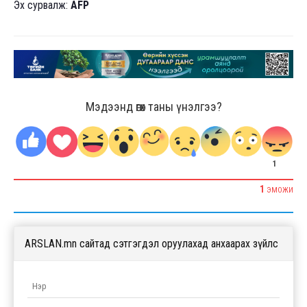
Эх сурвалж:
AFP
Мэдээнд өгөх таны үнэлгээ?
1
1
ЭМОЖИ
ARSLAN.mn сайтад сэтгэгдэл оруулахад анхаарах зүйлс