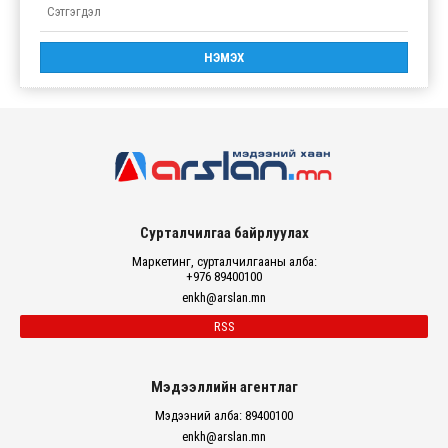
Сурталчилгаа байрлуулах
Маркетинг, сурталчилгааны алба:
+976 89400100
enkh@arslan.mn
RSS
Мэдээллийн агентлаг
Мэдээний алба: 89400100
enkh@arslan.mn