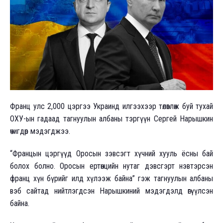
Франц улс 2,000 цэргээ Украинд илгээхээр төлөвлөж буй тухай
ОХУ-ын гадаад тагнуулын албаны тэргүүн Сергей Нарышкин
өчигдөр мэдэгджээ.
“Францын цэргүүд Оросын зэвсэгт хүчний хууль ёсны бай
болох болно. Оросын ертөнцийн нутаг дэвсгэрт нэвтэрсэн
франц хүн бүрийг илд хүлээж байна” гэж тагнуулын албаны
вэб сайтад нийтлэгдсэн Нарышкиний мэдэгдэлд өгүүлсэн
байна.