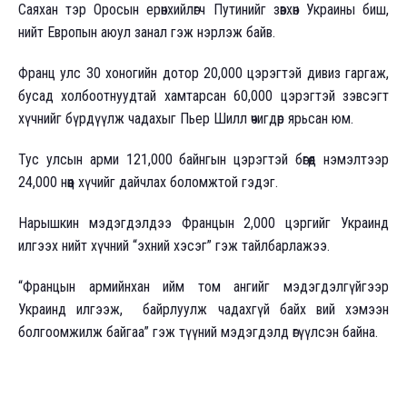
Саяхан тэр Оросын ерөнхийлөгч Путинийг зөвхөн Украины биш,
нийт Европын аюул занал гэж нэрлэж байв.
Франц улс 30 хоногийн дотор 20,000 цэрэгтэй дивиз гаргаж,
бусад холбоотнуудтай хамтарсан 60,000 цэрэгтэй зэвсэгт
хүчнийг бүрдүүлж чадахыг Пьер Шилл өчигдөр ярьсан юм.
Тус улсын арми 121,000 байнгын цэрэгтэй бөгөөд нэмэлтээр
24,000 нөөц хүчийг дайчлах боломжтой гэдэг.
Нарышкин мэдэгдэлдээ Францын 2,000 цэргийг Украинд
илгээх нийт хүчний “эхний хэсэг” гэж тайлбарлажээ.
“Францын армийнхан ийм том ангийг мэдэгдэлгүйгээр
Украинд илгээж, байрлуулж чадахгүй байх вий хэмээн
болгоомжилж байгаа” гэж түүний мэдэгдэлд өгүүлсэн байна.