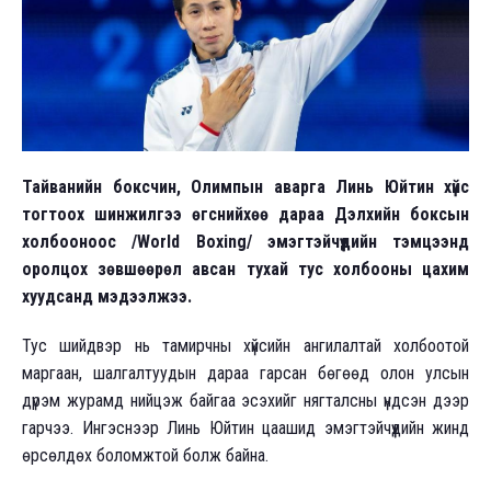
Тайванийн боксчин, Олимпын аварга Линь Юйтин хүйс
тогтоох шинжилгээ өгснийхөө дараа Дэлхийн боксын
холбооноос /World Boxing/ эмэгтэйчүүдийн тэмцээнд
оролцох зөвшөөрөл авсан тухай тус холбооны цахим
хуудсанд мэдээлжээ.
Тус шийдвэр нь тамирчны хүйсийн ангилалтай холбоотой
маргаан, шалгалтуудын дараа гарсан бөгөөд олон улсын
дүрэм журамд нийцэж байгаа эсэхийг нягталсны үндсэн дээр
гарчээ. Ингэснээр Линь Юйтин цаашид эмэгтэйчүүдийн жинд
өрсөлдөх боломжтой болж байна.