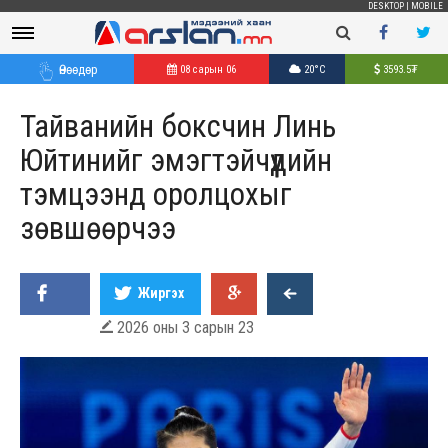
DESKTOP
|
MOBILE
Өнөөдөр
08 сарын 06
20°C
3593.5
₮
Тайванийн боксчин Линь
Юйтинийг эмэгтэйчүүдийн
тэмцээнд оролцохыг
зөвшөөрчээ
Жиргэх
2026 оны 3 сарын 23
