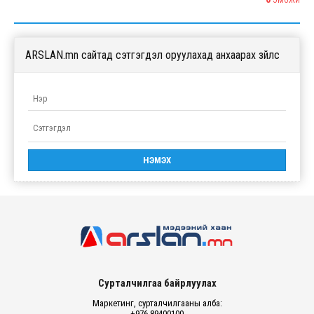
ЭМОЖИ
ARSLAN.mn сайтад сэтгэгдэл оруулахад анхаарах зүйлс
Сурталчилгаа байрлуулах
Маркетинг, сурталчилгааны алба:
+976 89400100