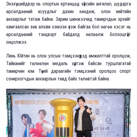
Энэхүү шийдвэр нь спортын ертөнцөд хүйсийн ангилал, шударга
өрсөлдөөний асуудлыг дахин хөндөж, олон нийтийн
анхаарлыг татаж байна. Зарим шинжээчид тамирчдын эрхийг
хамгаалсан зөв алхам хэмээн үзэж байгаа бол нөгөө хэсэг нь
өрсөлдөөний тэнцвэрт байдалд нөлөөлж болзошгүйг
онцолжээ.
Линь Юйтин нь олон улсын тэмцээнүүдэд амжилттай оролцож,
Тайванийг төлөөлөн медаль хүртэж байсан туршлагатай
тамирчин юм. Түүний дараагийн тэмцээний оролцоо спорт
сонирхогчдын анхаарлын төвд байх төлөвтэй байна.