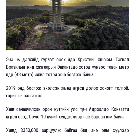
Энэ нь дэлхийд гуравт орох өндөр Христийн хөшөө юм. Тэгвэл
Бразилын өмнөд хязгаарын Энкантадо хотод үүнээс таван метр
өндөр (43 метр) ижил төстэй хөшөөг босгож байна.
2019 онд босгож эхэлсэн хөшөөнд өнгөрсөн долоо хоногт толгой,
гарыг нь залгажээ.
Хөшөөг санаачилсан орон нутгийн улс төрч Адроалдо Конзатти
өнгөрсөн сард Covid-19 өвчний хүндрэлээр нас барсан юм байна.
Хөшөөнд $350,000 зарцуулж байгаа бөгөөд энэ оны сүүлээр