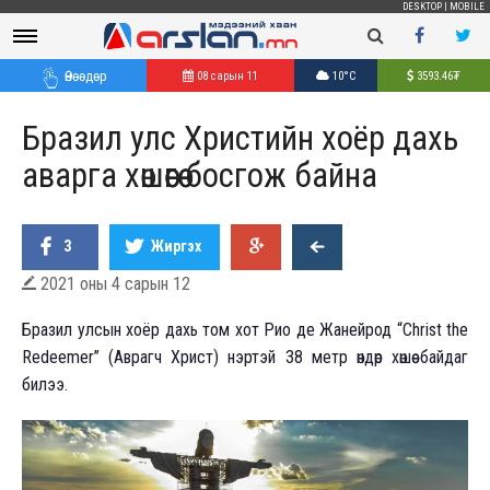
DESKTOP
|
MOBILE
Өнөөдөр
08 сарын 11
10°C
3593.46
₮
Бразил улс Христийн хоёр дахь
аварга хөшөөгөө босгож байна
3
Жиргэх
2021 оны 4 сарын 12

Б
разил улсын хоёр дахь том хот Рио де Жанейрод “Christ the
Redeemer” (Аврагч Христ) нэртэй 38 метр өндөр хөшөө байдаг
билээ.