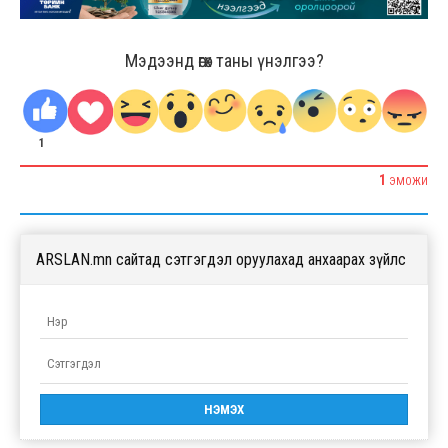
Мэдээнд өгөх таны үнэлгээ?
1
1
ЭМОЖИ
ARSLAN.mn сайтад сэтгэгдэл оруулахад анхаарах зүйлс