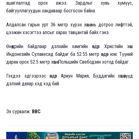
ашиглалтад орох ажээ. Зардлыг хувь хүмүүс,
байгууллагуудын хандиваар босгосон байна.
Алдалсан гарын урт 36 метр хүрэх хөшөө нь дотроо лифттэй,
цээжин хэсэгтээ алсыг харах тавцантай байх гэнэ.
Өнөөдрийн байдлаар дэлхийн хамгийн өндөр Христийн хөшөө
Индонезийн Сулавесид байдаг ба 52.55 метр өндөр юм. Түүний
дараа орох 52.5 метр хөшөө Польшийн Свебодзин хотод байдаг.
Гэхдээ эдгээрээс өндөр Ариун Мария, Буддагийн хөшөөнүүд
дэлхий даяар хэд хэд бий.
Эх сурвалж:
BBC