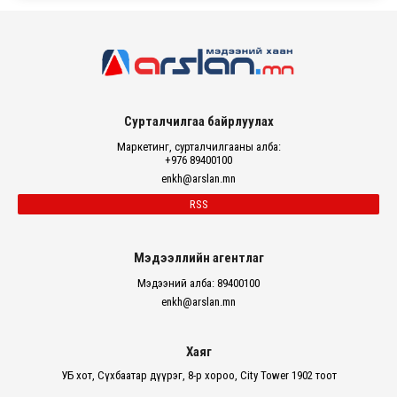
Сурталчилгаа байрлуулах
Маркетинг, сурталчилгааны алба:
+976 89400100
enkh@arslan.mn
RSS
Мэдээллийн агентлаг
Мэдээний алба: 89400100
enkh@arslan.mn
Хаяг
УБ хот, Сүхбаатар дүүрэг, 8-р хороо, City Tower 1902 тоот