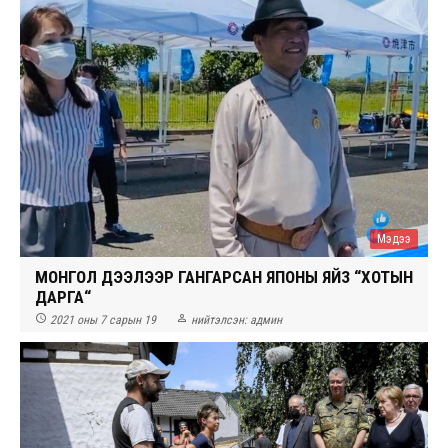
Мэдээ
МОНГОЛ ДЭЭЛЭЭР ГАНГАРСАН ЯПОНЫ ЯЙЗҮ “ХОТЫН
ДАРГА“


2021 оны 7 сарын 19
нийтэлсэн:
админ