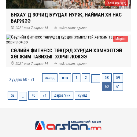
Хөрш орнууд
БНХАУ-Д ЗОЧИД БУУДАЛ НУРЖ, НАЙМАН ХҮН НАС
БАРЖЭЭ


2021 оны 7 сарын 14
нийтэлсэн:
админ
Мэдээ
СӨҮЛИЙН ФИТНЕСС ТӨВҮҮДЭД ХУРДАН ХЭМНЭЛТЭЙ
ХӨГЖИМ ТАВИХЫГ ХОРИГЛОЖЭЭ


2021 оны 7 сарын 14
нийтэлсэн:
админ
эхэнд
өмнөх
1
2
58
59
...
Хуудас 60 - 71
60
61
62
70
71
дараагийн
сүүлд
..