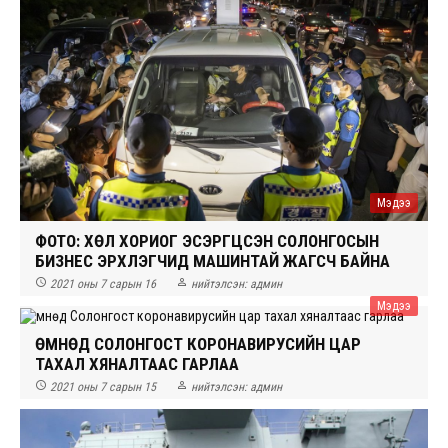
Мэдээ
ФОТО: ХӨЛ ХОРИОГ ЭСЭРГҮҮЦСЭН СОЛОНГОСЫН
БИЗНЕС ЭРХЛЭГЧИД МАШИНТАЙ ЖАГСЧ БАЙНА


2021 оны 7 сарын 16
нийтэлсэн:
админ
Мэдээ
ӨМНӨД СОЛОНГОСТ КОРОНАВИРУСИЙН ЦАР
ТАХАЛ ХЯНАЛТААС ГАРЛАА


2021 оны 7 сарын 15
нийтэлсэн:
админ