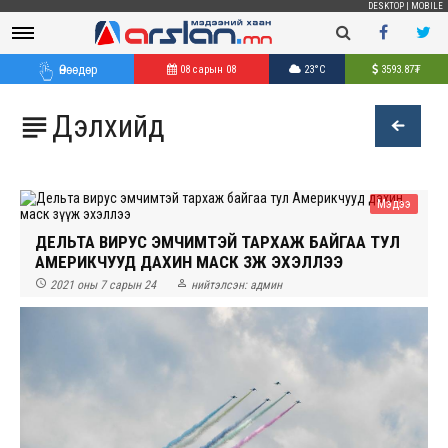
DESKTOP
|
MOBILE
Өнөөдөр
08 сарын 08
23°C
3593.87
₮
Дэлхийд

Мэдээ
ДЕЛЬТА ВИРУС ЭМЧИМТЭЙ ТАРХАЖ БАЙГАА ТУЛ
АМЕРИКЧУУД ДАХИН МАСК ЗҮҮЖ ЭХЭЛЛЭЭ


2021 оны 7 сарын 24
нийтэлсэн:
админ