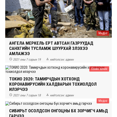
Мэдээ
АНГЕЛА МЕРКЕЛЬ ҮЕРТ АВТСАН ГАЗРУУДАД
САНХҮҮГИЙН ТУСЛАМЖ ШУУРХАЙ ҮЗҮҮЛЭХЭЭ
АМЛАЖЭЭ


2021 оны 7 сарын 19
нийтэлсэн:
админ
Сонин хачин
ТОКИО 2020: ТАМИРЧДЫН ХОТХОНД
КОРОНАВИРУСИЙН ХАЛДВАРЫН ТОХИОЛДОЛ
ИЛЭРЧЭЭ


2021 оны 7 сарын 18
нийтэлсэн:
админ
Мэдээ
СИБИРЬТ ОСОЛДСОН ОНГОЦНЫ БҮХ ЗОРЧИГЧ АМЬД
ГАРЧЭЭ