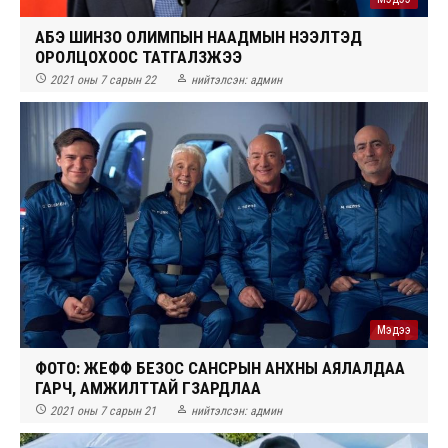
АБЭ ШИНЗО ОЛИМПЫН НААДМЫН НЭЭЛТЭД
ОРОЛЦОХООС ТАТГАЛЗЖЭЭ


2021 оны 7 сарын 22
нийтэлсэн:
админ
Мэдээ
ФОТО: ЖЕФФ БЕЗОС САНСРЫН АНХНЫ АЯЛАЛДАА
ГАРЧ, АМЖИЛТТАЙ ГЗАРДЛАА


2021 оны 7 сарын 21
нийтэлсэн:
админ