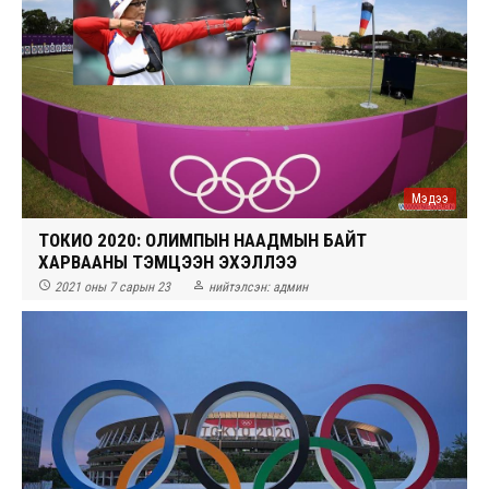
Мэдээ
ТОКИО 2020: ОЛИМПЫН НААДМЫН БАЙТ
ХАРВААНЫ ТЭМЦЭЭН ЭХЭЛЛЭЭ


2021 оны 7 сарын 23
нийтэлсэн:
админ