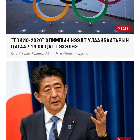
Мэдээ
“ТОКИО-2020“ ОЛИМПЫН НЭЭЛТ УЛААНБААТАРЫН
ЦАГААР 19.00 ЦАГТ ЭХЭЛНЭ


2021 оны 7 сарын 23
нийтэлсэн:
админ
Мэдээ