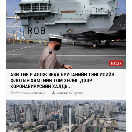
Мэдээ
АЗИ ТИВ РҮҮ АЯЛЖ ЯВАА БРИТАНИЙН ТЭНГИСИЙН
ФЛОТЫН ХАМГИЙН ТОМ ХӨЛӨГ ДЭЭР
КОРОНАВИРУСИЙН ХАЛДВ...


2021 оны 7 сарын 15
нийтэлсэн:
админ