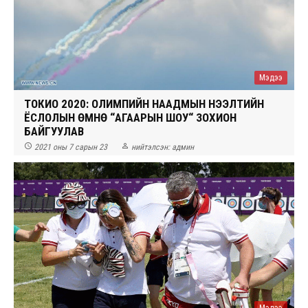
Мэдээ
ТОКИО 2020: ОЛИМПИЙН НААДМЫН НЭЭЛТИЙН
ЁСЛОЛЫН ӨМНӨ “АГААРЫН ШОУ“ ЗОХИОН
БАЙГУУЛАВ


2021 оны 7 сарын 23
нийтэлсэн:
админ
Мэдээ