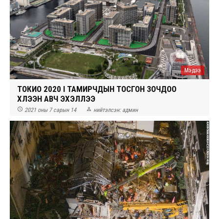
Мэдээ
ТОКИО 2020 I ТАМИРЧДЫН ТОСГОН ЗОЧДОО
ХҮЛЭЭН АВЧ ЭХЭЛЛЭЭ


2021 оны 7 сарын 14
нийтэлсэн:
админ