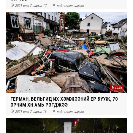


2021 оны 7 сарын 17
нийтэлсэн:
админ
Мэдээ
ГЕРМАН, БЕЛЬГИД ИХ ХЭМЖЭЭНИЙ ҮЕР БУУЖ, 70
ОРЧИМ ХҮН АМЬ ҮРЭГДЖЭЭ


2021 оны 7 сарын 16
нийтэлсэн:
админ