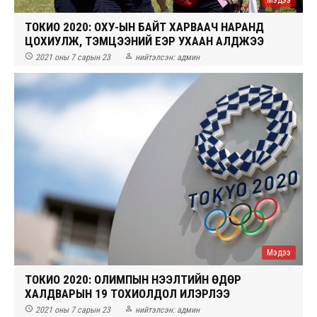
ТОКИО 2020: ОХУ-ЫН БАЙТ ХАРВААЧ НАРАНД
ЦОХИУЛЖ, ТЭМЦЭЭНИЙ ҮЕЭР УХААН АЛДЖЭЭ


2021 оны 7 сарын 23
нийтэлсэн:
админ
Мэдээ
ТОКИО 2020: ОЛИМПЫН НЭЭЛТИЙН ӨДӨР
ХАЛДВАРЫН 19 ТОХИОЛДОЛ ИЛЭРЛЭЭ


2021 оны 7 сарын 23
нийтэлсэн:
админ