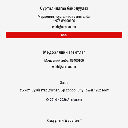
Сурталчилгаа байрлуулах
Маркетинг, сурталчилгааны алба:
+976 89400100
enkh@arslan.mn
RSS
Мэдээллийн агентлаг
Мэдээний алба: 89400100
enkh@arslan.mn
Хаяг
УБ хот, Сүхбаатар дүүрэг, 8-р хороо, City Tower 1902 тоот
© 2014 - 2026 Arslan.mn
Хөгжүүлэгч Websites™