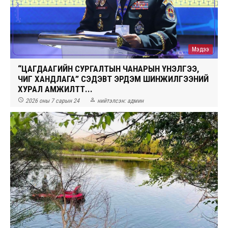
Мэдээ
“ЦАГДААГИЙН СУРГАЛТЫН ЧАНАРЫН ҮНЭЛГЭЭ,
ЧИГ ХАНДЛАГА” СЭДЭВТ ЭРДЭМ ШИНЖИЛГЭЭНИЙ
ХУРАЛ АМЖИЛТТ...


2026 оны 7 сарын 24
нийтэлсэн:
админ