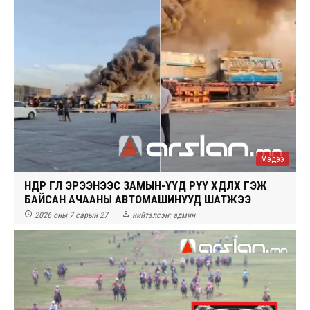
Мэдээ
ӨНӨӨДӨР ӨГЛӨӨ ЭРЭЭНЭЭС ЗАМЫН-ҮҮД РҮҮ ХӨДЛӨХ ГЭЖ
БАЙСАН АЧААНЫ АВТОМАШИНУУД ШАТЖЭЭ


2026 оны 7 сарын 27
нийтэлсэн:
админ