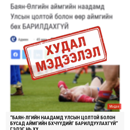
Мэдээ
“БАЯН-ӨЛГИЙН НААДАМД УЛСЫН ЦОЛТОЙ БОЛОН
БУСАД АЙМГИЙН БӨХЧҮҮДИЙГ БАРИЛДУУЛАХГҮЙ“
ГЭДЭГ НЬ ХУ...