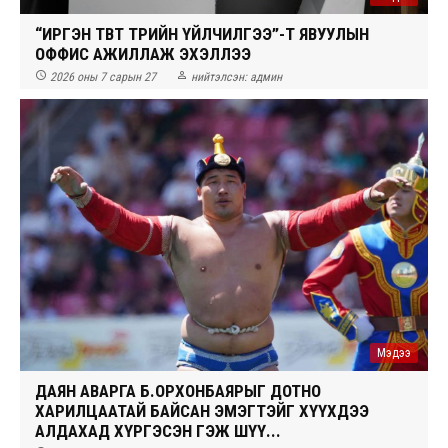
“ИРГЭН ТӨВТ ТӨРИЙН ҮЙЛЧИЛГЭЭ”-Т ЯВУУЛЫН
ОФФИС АЖИЛЛАЖ ЭХЭЛЛЭЭ


2026 оны 7 сарын 27
нийтэлсэн:
админ
Мэдээ
ДАЯН АВАРГА Б.ОРХОНБАЯРЫГ ДОТНО
ХАРИЛЦААТАЙ БАЙСАН ЭМЭГТЭЙГ ХҮҮХДЭЭ
АЛДАХАД ХҮРГЭСЭН ГЭЖ ШҮҮ...