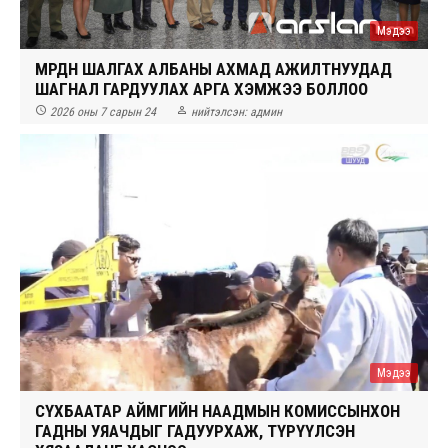
Мэдээ
МӨРДӨН ШАЛГАХ АЛБАНЫ АХМАД АЖИЛТНУУДАД
ШАГНАЛ ГАРДУУЛАХ АРГА ХЭМЖЭЭ БОЛЛОО


2026 оны 7 сарын 24
нийтэлсэн:
админ
Мэдээ
СҮХБААТАР АЙМГИЙН НААДМЫН КОМИССЫНХОН
ГАДНЫ УЯАЧДЫГ ГАДУУРХАЖ, ТҮРҮҮЛСЭН