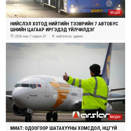
Мэдээ
НИЙСЛЭЛ ХОТОД НИЙТИЙН ТЭЭВРИЙН 7 АВТОБУС
ШӨНИЙН ЦАГААР ИРГЭДЭД ҮЙЛЧИЛДЭГ


2026 оны 7 сарын 23
нийтэлсэн:
админ
Мэдээ
МИАТ: ОДООГООР ШАТАХУУНЫ ХОМСДОЛ, НӨӨЦГҮЙ