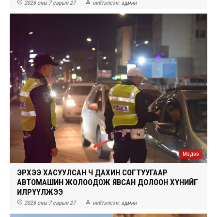


2026 оны 7 сарын 27
нийтэлсэн:
админ
Мэдээ
ЭРХЭЭ ХАСУУЛСАН Ч ДАХИН СОГТУУГААР
АВТОМАШИН ЖОЛООДОЖ ЯВСАН ДОЛООН ХҮНИЙГ
ИЛРҮҮЛЖЭЭ


2026 оны 7 сарын 27
нийтэлсэн:
админ