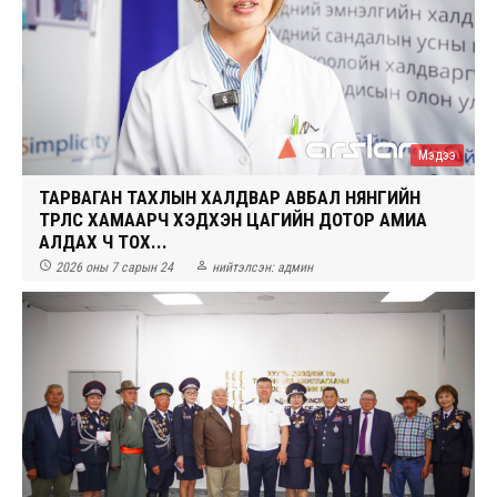
Мэдээ
ТАРВАГАН ТАХЛЫН ХАЛДВАР АВБАЛ НЯНГИЙН
ТӨРЛӨӨСӨӨ ХАМААРЧ ХЭДХЭН ЦАГИЙН ДОТОР АМИА
АЛДАХ Ч ТОХ...


2026 оны 7 сарын 24
нийтэлсэн:
админ