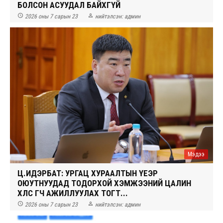
БОЛСОН АСУУДАЛ БАЙХГҮЙ


2026 оны 7 сарын 23
нийтэлсэн:
админ
Мэдээ
Ц.ИДЭРБАТ: УРГАЦ ХУРААЛТЫН ҮЕЭР
ОЮУТНУУДАД ТОДОРХОЙ ХЭМЖЭЭНИЙ ЦАЛИН
ХӨЛС ӨГЧ АЖИЛЛУУЛАХ ТОГТ...


2026 оны 7 сарын 23
нийтэлсэн:
админ