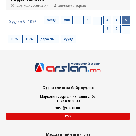


2026 оны 7 сарын 23
нийтэлсэн:
админ
эхэнд
өмнөх
1
2
3
4
5
...
Хуудас 5 - 1076
6
7
..
1075
1076
дараагийн
сүүлд
Сурталчилгаа байрлуулах
Маркетинг, сурталчилгааны алба:
+976 89400100
enkh@arslan.mn
RSS
Мэдээллийн агентлаг