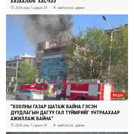
ХЯЗААЛАНГ ХАСЧЭЭ


2026 оны 7 сарын 24
нийтэлсэн:
админ
Мэдээ
“ХООЛНЫ ГАЗАР ШАТАЖ БАЙНА ГЭСЭН
ДУУДЛАГЫН ДАГУУ ГАЛ ТҮЙМРИЙГ УНТРААХААР
АЖИЛЛАЖ БАЙНА“


2026 оны 7 сарын 24
нийтэлсэн:
админ