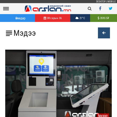
DESKTOP
|
MOBILE
Өнөөдөр
08 сарын 06
21°C
3593.5
₮
Мэдээ

Мэдээ