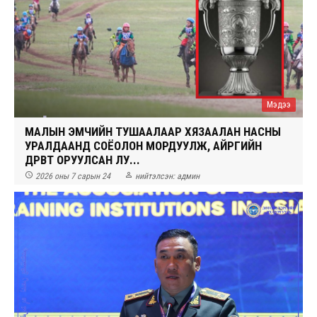
Мэдээ
МАЛЫН ЭМЧИЙН ТУШААЛААР ХЯЗААЛАН НАСНЫ
УРАЛДААНД СОЁОЛОН МОРДУУЛЖ, АЙРГИЙН
ДӨРӨВТ ОРУУЛСАН ЛУ...


2026 оны 7 сарын 24
нийтэлсэн:
админ