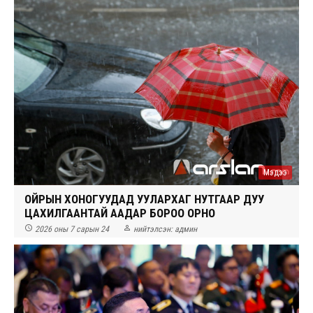
Мэдээ
ОЙРЫН ХОНОГУУДАД УУЛАРХАГ НУТГААР ДУУ
ЦАХИЛГААНТАЙ ААДАР БОРОО ОРНО


2026 оны 7 сарын 24
нийтэлсэн:
админ