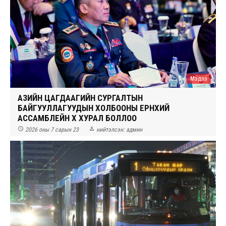
Мэдээ
АЗИЙН ЦАГДААГИЙН СУРГАЛТЫН
БАЙГУУЛЛАГУУДЫН ХОЛБООНЫ ЕРӨНХИЙ
АССАМБЛЕЙН X ХУРАЛ БОЛЛОО


2026 оны 7 сарын 23
нийтэлсэн:
админ