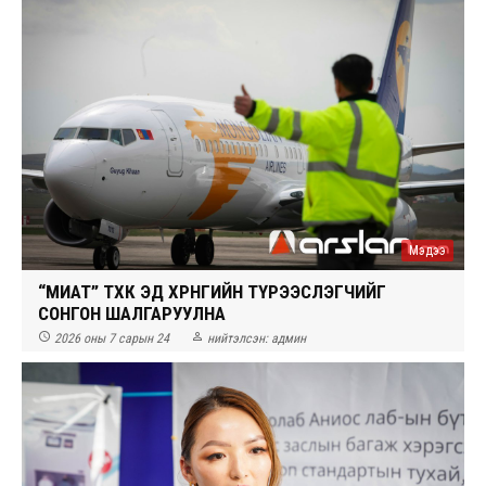
Мэдээ
“МИАТ” ТӨХК ЭД ХӨРӨНГИЙН ТҮРЭЭСЛЭГЧИЙГ
СОНГОН ШАЛГАРУУЛНА


2026 оны 7 сарын 24
нийтэлсэн:
админ