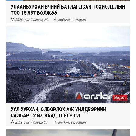
УЛААНБУРХАН ӨВЧНИЙ БАТЛАГДСАН ТОХИОЛДЛЫН
ТОО 15,557 БОЛЖЭЭ


2026 оны 7 сарын 24
нийтэлсэн:
админ
Мэдээ
УУЛ УУРХАЙ, ОЛБОРЛОХ АЖ ҮЙЛДВЭРИЙН
САЛБАР 12 ИХ НАЯД ТӨГРӨГӨӨР ӨСЛӨӨ


2026 оны 7 сарын 24
нийтэлсэн:
админ