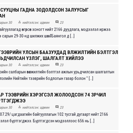
Н СУУЦНЫ ГАДНА ЗОДОЛДСОН ЗАЛУУСЫГ
АН


арын 30
нийтэлсэн:
админ
23
йгууллагад өнгөрсөн хоногт нийт 2166 дуудлага, мэдээлэл иржээ.
 сарын 29-30-нд шилжих шөнө “Баянгол д [...]
ТЭЭВРИЙН УЛСЫН БААЗУУДАД ӨВӨЛЖИЛТИЙН БЭЛТГЭЛ
ЬДЧИЛСАН ҮЗЛЭГ, ШАЛГАЛТ ХИЙЛЭЭ


арын 30
нийтэлсэн:
админ
23
рийн салбарын өвөлжилтийн бэлтгэл ажлын урьдчилсан шалгалтын
элийн Нийтийн тээврийн бодлогын газар болон " [...]
АР ТЭЭВРИЙН ХЭРЭГСЭЛ ЖОЛООДСОН 74 ЗӨРЧИЛ
ҮРТГЭГДЖЭЭ


арын 30
нийтэлсэн:
админ
23
.07.29/ цагдаагийн байгууллагын 102 тусгай дугаарт нийт 2166
лэл бүртгэгджээ. Бүртгэгдсэн мэдээллээс 656 нь [...]