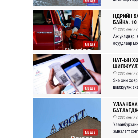
Мэдээ
ӨНӨӨДРИЙН
БАЙНА. 10

2026 оны 7 с
Аж үйлдвэр, 
асуудлаар мэд
Мэдээ
НӨАТ-ЫН 
ШИЛЖҮҮЛ

2026 оны 7 с
Энэ оны хоёр
шилжүүлж эхэл
Мэдээ
УЛААНБААТ
БАТЛАГД

2026 оны 7 с
Улаанбурханы 
эмнэлэгт хэвт
Мэдээ