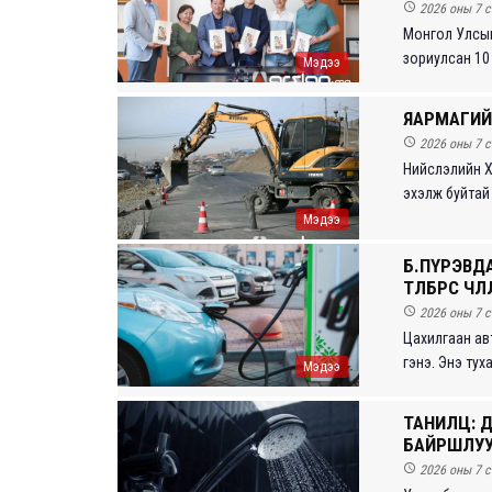

2026 оны 7 с
Монгол Улсын У
зориулсан 10 
Мэдээ
ЯАРМАГИЙ

2026 оны 7 с
Нийслэлийн Х
эхэлж буйтай х
Мэдээ
Б.ПҮРЭВД
ТӨЛБӨРӨӨС ЧӨЛӨӨ

2026 оны 7 с
Цахилгаан авт
гэнэ. Энэ тух
Мэдээ
ТАНИЛЦ: Д
БАЙРШЛУ

2026 оны 7 с