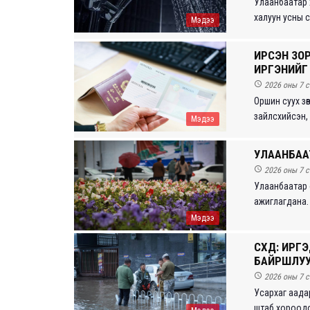
Улаанбаатар 
халуун усны с
Мэдээ
ИРСЭН ЗОР
ИРГЭНИЙГ

2026 оны 7 с
Оршин суух зө
зайлсхийсэн, эр
Мэдээ
УЛААНБААТ

2026 оны 7 с
Улаанбаатар 
ажиглагдана. Са
Мэдээ
СХД: ИРГ
БАЙРШЛУУ

2026 оны 7 с
Усархаг аада
штаб хороодоо