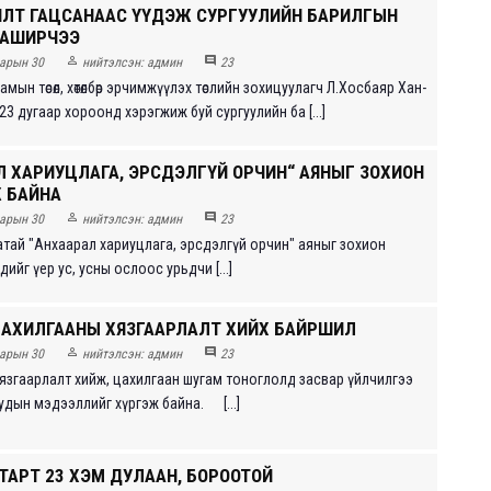
ЛТ ГАЦСАНААС ҮҮДЭЖ СУРГУУЛИЙН БАРИЛГЫН
ААШИРЧЭЭ


арын 30
нийтэлсэн:
админ
23
мын төсөл, хөтөлбөр эрчимжүүлэх төслийн зохицуулагч Л.Хосбаяр Хан-
23 дугаар хороонд хэрэгжиж буй сургуулийн ба [...]
Л ХАРИУЦЛАГА, ЭРСДЭЛГҮЙ ОРЧИН“ АЯНЫГ ЗОХИОН
 БАЙНА


арын 30
нийтэлсэн:
админ
23
иатай "Анхаарал хариуцлага, эрсдэлгүй орчин" аяныг зохион
дийг үер ус, усны ослоос урьдчи [...]
ЦАХИЛГААНЫ ХЯЗГААРЛАЛТ ХИЙХ БАЙРШИЛ


арын 30
нийтэлсэн:
админ
23
язгаарлалт хийж, цахилгаан шугам тоноглолд засвар үйлчилгээ
удын мэдээллийг хүргэж байна. [...]
ТАРТ 23 ХЭМ ДУЛААН, БОРООТОЙ