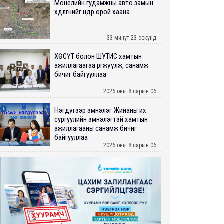
Монелийн гудамжны авто замын
хөдөлгөөнийг өнөөдөр орой хаана
33 минут 23 секунд
ХӨСҮТ болон ШУТИС хамтын
ажиллагаагаа өргөжүүлж, санамж
бичиг байгууллаа
2026 оны 8 сарын 06
Нэгдүгээр эмнэлэг Жинаны их
сургуулийн эмнэлэгтэй хамтын
ажиллагааны санамж бичиг
байгууллаа
2026 оны 8 сарын 06