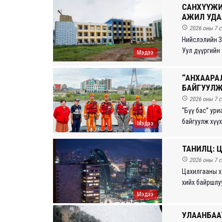
САНХҮҮЖИ
АЖИЛ УД

2026 оны 7 с
Нийслэлийн За
Уул дүүргийн 
Мэдээ
“АНХААРА
БАЙГУУЛЖ

2026 оны 7 с
“Бүү бас” ур
байгуулж хүүх
Мэдээ
ТАНИЛЦ: 

2026 оны 7 с
Цахилгааны х
хийх байршлу
Мэдээ
УЛААНБАА