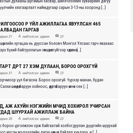
хотын дулааны шугамын засвар, шинэчлэлийн хуваарийн дагуу
үүлчийн хязгаарлалт наймдугаар сарын 3-13-ны хооронд [...]
ИЛГООСОО ӨӨР ҮЙЛ АЖИЛЛАГАА ЯВУУЛСАН 465
 АЛБАДАН ГАРГАВ


арын 31
нийтэлсэн:
админ
23
вшөөрлийн хугацаа нь дууссан боловч Монгол Улсаас гарч явахаас
х бүхий байгууллагын зөвшөөрөлгүйгээр хөдөлмө [...]
АРТ ӨДӨРТӨӨ 27 ХЭМ ДУЛААН, БОРОО ОРОХГҮЙ


арын 31
нийтэлсэн:
админ
23
орчмоор үүл багасна. Бороо орохгүй. Үүрээр манан, будан
лхи шөнөдөө баруун хойноос, өдөртөө баруун өмнөөс сек [...]
ЭД, АЖ АХУЙН НЭГЖИЙН ӨМЧИД ХОХИРОЛ УЧИРСАН
ДАД ШУУРХАЙ АЖИЛЛАЖ БАЙНА


арын 30
нийтэлсэн:
админ
23
р бороо үргэлжлэн орж байгаатай холбогдуулан дүүргийн шуурхай
с ирсэн мэдээллийн дагуу нөхцөл байдал хүндэрч, и [...]