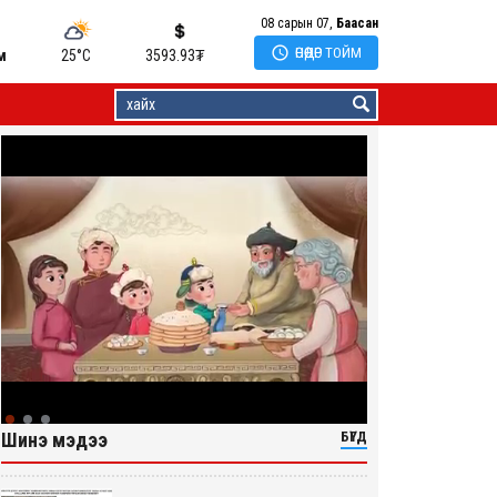
08 сарын 07,
Баасан

ӨНӨӨДӨР ТОЙМ
м
25°C
3593.93
₮
Шинэ мэдээ
БҮГД