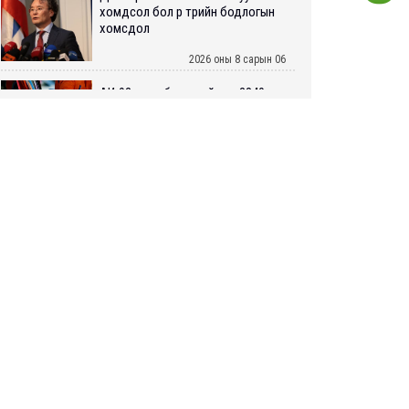
хомдсол бол өөрөө төрийн бодлогын
хомсдол
2026 оны 8 сарын 06
АИ-92 авто бензиний үнэ 2840 төгрөг
болж, өмнөх оны мөн үеэс 9.7 хувиар,
өмнөх сараас 3.1 хувиар өсжээ
2026 оны 8 сарын 06
ШУУРХАЙ: Туул голд 13 настай
хүүхэд живж, эрэн хайх ажиллагаа
үргэлжилж байна
2026 оны 8 сарын 06
Татварын өртэй шатахуун
импортлогч ААН-үүдийн дансыг
битүүмжлэхгүй
2026 оны 8 сарын 06
Нийслэлийн цэцэрлэгийн цахим
бүртгэл энэ сарын 10-нд эхэлнэ