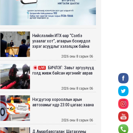
Нийслэлийн ИТХ-аар “Сэлбэ
ухаалаг хот”, агаарын бохирдол
зэрэг асуудлыг хэлэлцэж байна
2026 оны 8 сарын 06
БИЧЛЭГ: Завьт эргүүлүүд
LIVE
голд живж байсан иргэнийг аврав
2026 оны 8 сарын 06
Нэгдүгээр хорооллын арын
автозамыг өнөөдөр 23:00 цагаас хаана
2026 оны 8 сарын 06
Д.Амарбаясгалан: Шатахууны