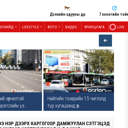
Дэлхийн адууны өдөр
7 хоногийн той
ЭЛХИЙД
LIFESTYLE
ФОТО
ВИДЕО
ЯРИЛЦЛАГА
LIVE
ий зөрчилтэй
Нийтийн тээврийн 15 чиглэлд
рэгслийн үз...
түр хугацаанд өөр...
Э НЭР ДЭЭРХ КАРГОГООР ДАМЖУУЛАН СЭТГЭЦЭД