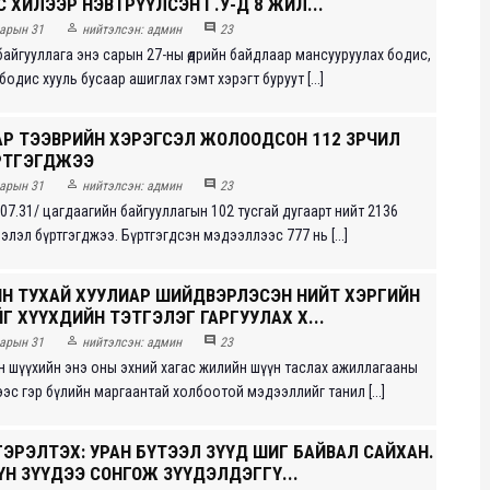
ДИС ХИЛЭЭР НЭВТРҮҮЛСЭН Г.У-Д 8 ЖИЛ...


арын 31
нийтэлсэн:
админ
23
айгууллага энэ сарын 27-ны өдрийн байдлаар мансууруулах бодис,
т бодис хууль бусаар ашиглах гэмт хэрэгт буруут [...]
АР ТЭЭВРИЙН ХЭРЭГСЭЛ ЖОЛООДСОН 112 ЗӨРЧИЛ
ҮРТГЭГДЖЭЭ


арын 31
нийтэлсэн:
админ
23
.07.31/ цагдаагийн байгууллагын 102 тусгай дугаарт нийт 2136
лэл бүртгэгджээ. Бүртгэгдсэн мэдээллээс 777 нь [...]
ЙН ТУХАЙ ХУУЛИАР ШИЙДВЭРЛЭСЭН НИЙТ ХЭРГИЙН
ЙГ ХҮҮХДИЙН ТЭТГЭЛЭГ ГАРГУУЛАХ Х...


арын 31
нийтэлсэн:
админ
23
 шүүхийн энэ оны эхний хагас жилийн шүүн таслах ажиллагааны
эс гэр бүлийн маргаантай холбоотой мэдээллийг танил [...]
ГЭРЭЛТЭХ: УРАН БҮТЭЭЛ ЗҮҮД ШИГ БАЙВАЛ САЙХАН.
ҮН ЗҮҮДЭЭ СОНГОЖ ЗҮҮДЭЛДЭГГҮ...