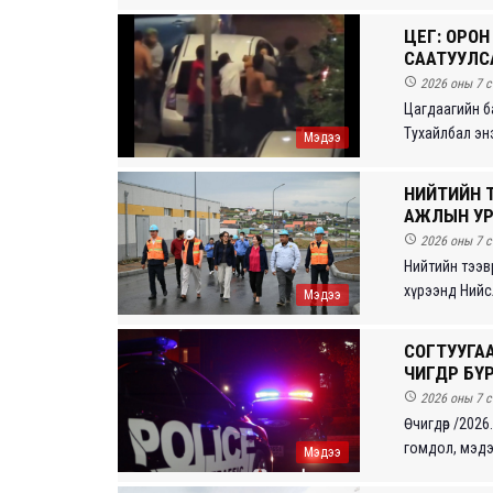
ЦЕГ: ОРО
СААТУУЛС

2026 оны 7 с
Цагдаагийн ба
Тухайлбал энэ
Мэдээ
НИЙТИЙН 
АЖЛЫН УР

2026 оны 7 с
Нийтийн тээв
хүрээнд Нийсл
Мэдээ
СОГТУУГА
ӨЧИГДӨР Б

2026 оны 7 с
Өчигдөр /2026
гомдол, мэдээ
Мэдээ