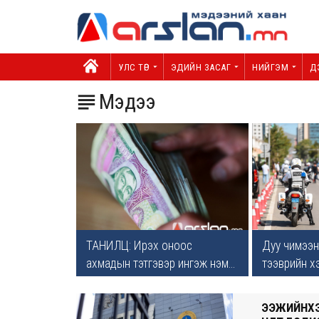
УЛС ТӨР
ЭДИЙН ЗАСАГ
НИЙГЭМ
Д
Мэдээ

ТАНИЛЦ: Ирэх оноос
Дуу чимээн
ахмадын тэтгэвэр ингэж нэм...
тээврийн хэ
ЭЭЖИЙНХЭ