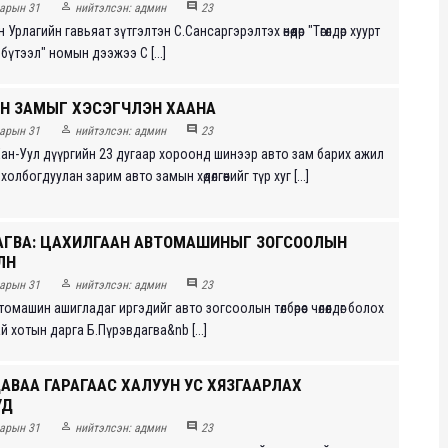


арын 31
нийтэлсэн:
админ
23
рлагийн гавьяат зүтгэлтэн С.Сансаргэрэлтэх өнөөдөр "Төгөлдөр хуурт
бүтээл" номын дээжээ С [...]
Н ЗАМЫГ ХЭСЭГЧЛЭН ХААНА


арын 31
нийтэлсэн:
админ
23
ан-Уул дүүргийн 23 дугаар хороонд шинээр авто зам барих ажил
олбогдуулан зарим авто замын хөдөлгөөнийг түр хуг [...]
АГВА: ЦАХИЛГААН АВТОМАШИНЫГ ЗОГСООЛЫН
ЛНӨ


арын 31
нийтэлсэн:
админ
23
омашин ашигладаг иргэдийг авто зогсоолын төлбөрөөс чөлөөлдөг болох
ай хотын дарга Б.Пүрэвдагва&nb [...]
АВАА ГАРАГААС ХАЛУУН УС ХЯЗГААРЛАХ
УД


арын 31
нийтэлсэн:
админ
23