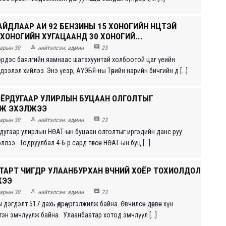
 БАЙДЛААР АИ 92 БЕНЗИНЫ 15 ХОНОГИЙН НӨӨЦТЭЙ
 ХОНОГИЙН ХУГАЦААНД 30 ХОНОГИЙ...


арын 30
нийтэлсэн:
админ
23
эрдэс баялгийн яамнаас шатахуунтай холбоотой цаг үеийн
ээлэл хийлээ. Энэ үеэр, АҮЭБЯ-ны Төрийн нарийн бичгийн д [...]
ХОЁРДУГААР УЛИРЛЫН БУЦААН ОЛГОЛТЫГ
Ж ЭХЭЛЖЭЭ


арын 30
нийтэлсэн:
админ
23
дугаар улирлын НӨАТ-ын буцаан олголтыг иргэдийн данс руу
лээ. Тодруулбал 4-6-р сард төлсөн НӨАТ-ын буц [...]
АРТ ӨЧИГДӨР УЛААНБУРХАН ӨВЧНИЙ ХОЁР ТОХИОЛДОЛ
ЖЭЭ


арын 30
нийтэлсэн:
админ
23
дэгдэлт 517 дахь өдрөө үргэлжилж байна. Өвчилсөн дөрвөн хүн
эн эмчлүүлж байна. Улаанбаатар хотод эмчлүүл [...]