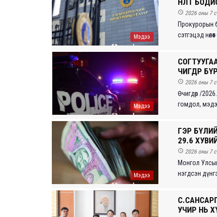
НӨЛӨӨТ БО

2026 оны 7 с
Прокурорын б
сэтгэцэд нөлөө
Мэдээ
СОГТУУГА
ӨЧИГДӨР Б

2026 оны 7 с
Өчигдөр /2026
гомдол, мэдээ
Мэдээ
ГЭР БҮЛИ
29.6 ХУВИ

2026 оны 7 с
Монгол Улсын
нэгдсэн дүнгэ
Мэдээ
С.САНСАР
УЧИР НЬ Х