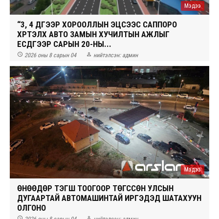
Мэдээ
“3, 4 ДҮГЭЭР ХОРООЛЛЫН ЭЦСЭЭС САППОРО
ХҮРТЭЛХ АВТО ЗАМЫН ХУЧИЛТЫН АЖЛЫГ
ЕСДҮГЭЭР САРЫН 20-НЫ...


2026 оны 8 сарын 04
нийтэлсэн:
админ
Мэдээ
ӨНӨӨДӨР ТЭГШ ТООГООР ТӨГССӨН УЛСЫН
ДУГААРТАЙ АВТОМАШИНТАЙ ИРГЭДЭД ШАТАХУУН
ОЛГОНО

