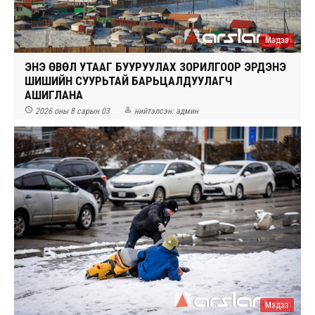
Мэдээ
ЭНЭ ӨВӨЛ УТААГ БУУРУУЛАХ ЗОРИЛГООР ЭРДЭНЭ
ШИШИЙН СУУРЬТАЙ БАРЬЦАЛДУУЛАГЧ
АШИГЛАНА


2026 оны 8 сарын 03
нийтэлсэн:
админ
Мэдээ