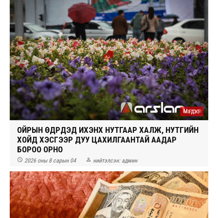
Мэдээ
ОЙРЫН ӨДРҮҮДЭД ИХЭНХ НУТГААР ХАЛЖ, НУТГИЙН
ХОЙД ХЭСГЭЭР ДУУ ЦАХИЛГААНТАЙ ААДАР
БОРОО ОРНО


2026 оны 8 сарын 04
нийтэлсэн:
админ