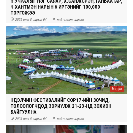
Н.УЧРАЛЫГ НЭГ САЯАР, Х.САНЖСҮРЭН, ГАНБААТАР,
Ч.ХАНТҮМЭН НАРЫН 6 ИРГЭНИЙГ 100,000
ТОРГОЖЭЭ


2026 оны 8 сарын 04
нийтэлсэн:
админ
Мэдээ
НҮҮДЭЛЧИН ФЕСТИВАЛИЙГ COP17-ИЙН ЗОЧИД,
ТӨЛӨӨЛӨГЧДӨД ЗОРИУЛЖ 21-23-НД ЗОХИОН
БАЙГУУЛНА


2026 оны 8 сарын 04
нийтэлсэн:
админ