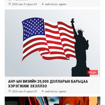


2026 оны 8 сарын 03
нийтэлсэн:
админ
Мэдээ
АНУ-ЫН ВИЗИЙН 20,000 ДОЛЛАРЫН БАРЬЦАА
ХЭРЭГЖИЖ ЭХЭЛЛЭЭ


2026 оны 8 сарын 03
нийтэлсэн:
админ