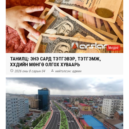
Мэдээ
ТАНИЛЦ: ЭНЭ САРД ТЭТГЭВЭР, ТЭТГЭМЖ,
ХҮҮХДИЙН МӨНГӨ ОЛГОХ ХУВААРЬ


2026 оны 8 сарын 04
нийтэлсэн:
админ