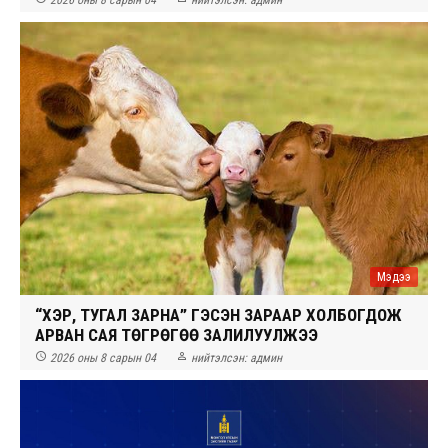
2026 оны 8 сарын 04
нийтэлсэн:
админ
Мэдээ
“ҮХЭР, ТУГАЛ ЗАРНА” ГЭСЭН ЗАРААР ХОЛБОГДОЖ
АРВАН САЯ ТӨГРӨГӨӨ ЗАЛИЛУУЛЖЭЭ


2026 оны 8 сарын 04
нийтэлсэн:
админ