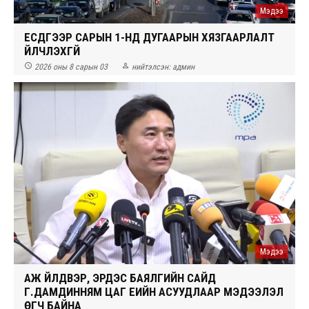
Мэдээ
ЕСДҮГЭЭР САРЫН 1-НД ДУГААРЫН ХЯЗГААРЛАЛТ
ҮЙЛЧЛЭХГҮЙ


2026 оны 8 сарын 03
нийтэлсэн:
админ
Мэдээ
АЖ ҮЙЛДВЭР, ЭРДЭС БАЯЛГИЙН САЙД
Г.ДАМДИННЯМ ЦАГ ҮЕИЙН АСУУДЛААР МЭДЭЭЛЭЛ
ӨГЧ БАЙНА