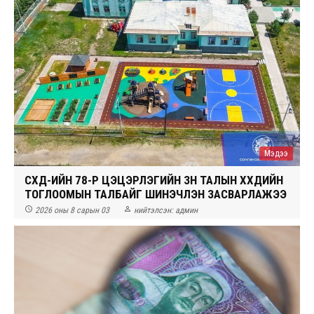
Мэдээ
СХД-ИЙН 78-Р ЦЭЦЭРЛЭГИЙН ЗҮҮН ТАЛЫН ХҮҮХДИЙН
ТОГЛООМЫН ТАЛБАЙГ ШИНЭЧЛЭН ЗАСВАРЛАЖЭЭ


2026 оны 8 сарын 03
нийтэлсэн:
админ