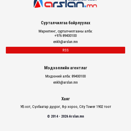
Сурталчилгаа байрлуулах
Маркетинг, сурталчилгааны алба:
+976 89400100
enkh@arslan.mn
RSS
Мэдээллийн агентлаг
Мэдээний алба: 89400100
enkh@arslan.mn
Хаяг
УБ хот, Сүхбаатар дүүрэг, 8-р хороо, City Tower 1902 тоот
© 2014 - 2026 Arslan.mn