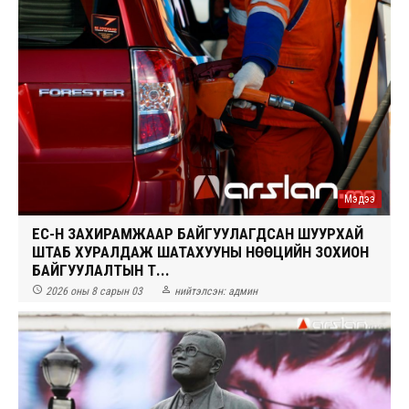
Мэдээ
ЕС-Н ЗАХИРАМЖААР БАЙГУУЛАГДСАН ШУУРХАЙ
ШТАБ ХУРАЛДАЖ ШАТАХУУНЫ НӨӨЦИЙН ЗОХИОН
БАЙГУУЛАЛТЫН Т...


2026 оны 8 сарын 03
нийтэлсэн:
админ