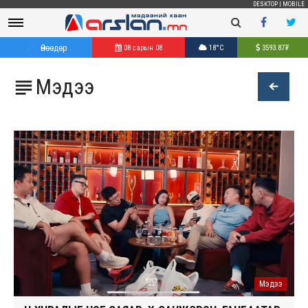
DESKTOP
|
MOBILE
Өнөөдөр
08 сарын 08
18°C
3593.87
₮
Мэдээ

Мэдээ