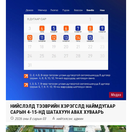
Мэдээ
НИЙСЛЭЛД ТЭЭВРИЙН ХЭРЭГСЛҮҮД НАЙМДУГААР
САРЫН 4-15-НД ШАТАХУУН АВАХ ХУВААРЬ


2026 оны 8 сарын 03
нийтэлсэн:
админ