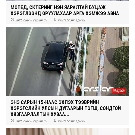
МОПЕД, СКҮҮТЕРИЙГ НЭН ЯАРАЛТАЙ БУЦАЖ
ХЭРЭГЛЭЭНД ОРУУЛАХААР АРГА ХЭМЖЭЭ АВНА


2026 оны 8 сарын 03
нийтэлсэн:
админ
Мэдээ
ЭНЭ САРЫН 15-НААС ЭХЛЭХ ТЭЭВРИЙН
ХЭРЭГСЛИЙН УЛСЫН ДУГААРЫН ТЭГШ, СОНДГОЙ
ХЯЗГААРЛАЛТЫН ХУВАА...


2026 оны 8 сарын 03
нийтэлсэн:
админ