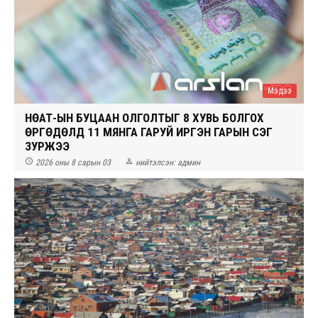
Мэдээ
НӨАТ-ЫН БУЦААН ОЛГОЛТЫГ 8 ХУВЬ БОЛГОХ
ӨРГӨДӨЛД 11 МЯНГА ГАРУЙ ИРГЭН ГАРЫН ҮСЭГ
ЗУРЖЭЭ


2026 оны 8 сарын 03
нийтэлсэн:
админ