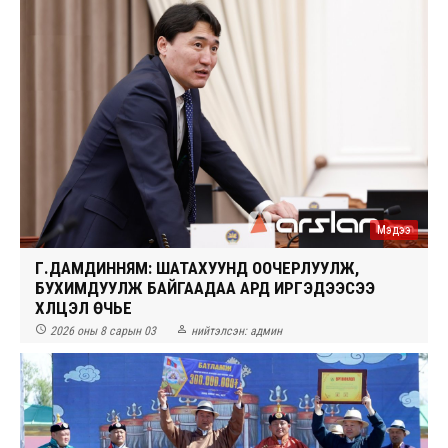
Мэдээ
Г.ДАМДИННЯМ: ШАТАХУУНД ООЧЕРЛУУЛЖ,
БУХИМДУУЛЖ БАЙГААДАА АРД ИРГЭДЭЭСЭЭ
ХҮЛЦЭЛ ӨЧЬЕ


2026 оны 8 сарын 03
нийтэлсэн:
админ