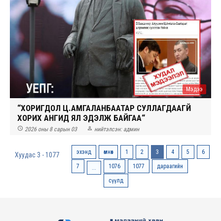
Мэдээ
“ХОРИГДОЛ Ц.АМГАЛАНБААТАР CУЛЛАГДААГҮЙ
ХОРИХ АНГИД ЯЛ ЭДЭЛЖ БАЙГАА“


2026 оны 8 сарын 03
нийтэлсэн:
админ
эхэнд
өмнөх
1
2
3
4
5
6
Хуудас 3 - 1077
7
1076
1077
дараагийн
...
сүүлд