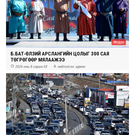
Мэдээ
Б.БАТ-ӨЛЗИЙ АРСЛАНГИЙН ЦОЛЫГ 300 САЯ
ТӨГРӨГӨӨР МЯЛААЖЭЭ


2026 оны 8 сарын 03
нийтэлсэн:
админ