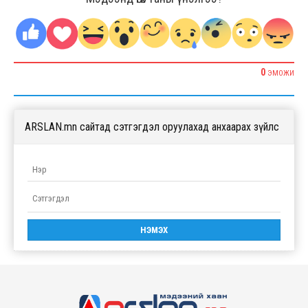
0
ЭМОЖИ
ARSLAN.mn сайтад сэтгэгдэл оруулахад анхаарах зүйлс