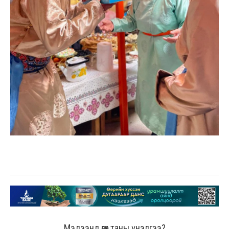
Мэдээнд өгөх таны үнэлгээ?