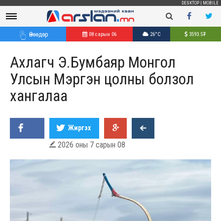
DESKTOP
|
MOBILE
Өнөөдөр
08 сарын 06
26°C
3593.5
₮
Ахлагч Э.Бумбаяр Монгол
Улсын Мэргэн цолны болзол
хангалаа
Жиргэх
2026 оны 7 сарын 08
