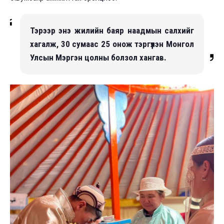
Тэрээр энэ жилийн баяр наадмын салхийг
хагалж, 30 сумаас 25 онож тэргүүлэн Монгол
Улсын Мэргэн цолны болзол хангав.