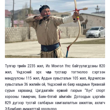
Тулгар төрийн 2235 жил, Их Монгол Улс байгуулагдсаны 820
жил, Үндэсний эрх чөлөө, тусгаар тогтнолоо сэргээн
мандуулсны 115 жил, Ардын хувьсгалын 105 жил, Ардчилсан
хувьсгалын 36 жилийн ой, Үндэсний их баяр наадмын Урианхай
сурын харваанд Цагдаагийн ерөнхий газрын “Хүч” спорт
хорооны тамирчин, Баян-Өлгий аймгийн Дотоодын цэргийн
829 дүгээр тусгай салбарын хамгаалалтын ажилтан, ахлагч
Э.Бумбаяр амжилттай оролцлоо.