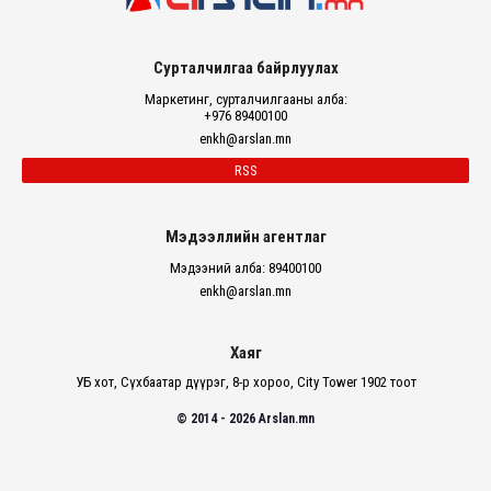
Сурталчилгаа байрлуулах
Маркетинг, сурталчилгааны алба:
+976 89400100
enkh@arslan.mn
RSS
Мэдээллийн агентлаг
Мэдээний алба: 89400100
enkh@arslan.mn
Хаяг
УБ хот, Сүхбаатар дүүрэг, 8-р хороо, City Tower 1902 тоот
© 2014 - 2026 Arslan.mn