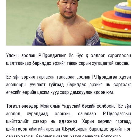
Улсын арслан Р.Пүрэвдагвыг ёс бус үг хэллэг хэрэглэсэн
шалтгаанаар барилдах эрхийг таван сарын хугацаатай хассан.
Ёс зүйн зөрчил гаргасан талаараа арслан Р.Пүрэвдагва хүлээн
зөвшөөрч, уучлалт гуйгаад барилдах эрхийг нь сэргээж
өгөхийг өөрийн цахим хуудсаар дамжуулан хүссэн юм.
Тэгвэл өнөөдөр Монголын Үндэсний бөхийн холбооны Ёс зүйн
зөвлөл хуралдаад олонхын саналаар Р.Пүрэвдагвын
шийтгэлийг хэвээр нь үлдээжээ. Харин зөрчил гаргаад
шийтгүүлсэн аймгийн арслан Я.Бумбаярын барилдах эрхийг нэг
сараар хассан байсныг цуцалж, хатуу сануулга болгожээ.