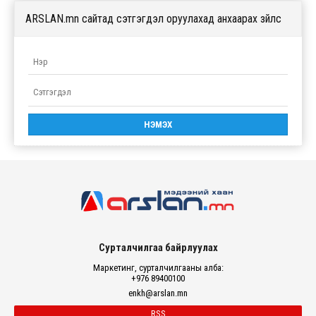
ARSLAN.mn сайтад сэтгэгдэл оруулахад анхаарах зүйлс
Сурталчилгаа байрлуулах
Маркетинг, сурталчилгааны алба:
+976 89400100
enkh@arslan.mn
RSS