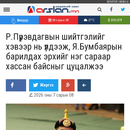
DESKTOP
|
MOBILE
Өнөөдөр
08 сарын 08
27°C
3593.87
₮
Р.Пүрэвдагвын шийтгэлийг
хэвээр нь үлдээж, Я.Бумбаярын
барилдах эрхийг нэг сараар
хассан байсныг цуцалжээ
Жиргэх
2026 оны 7 сарын 08
