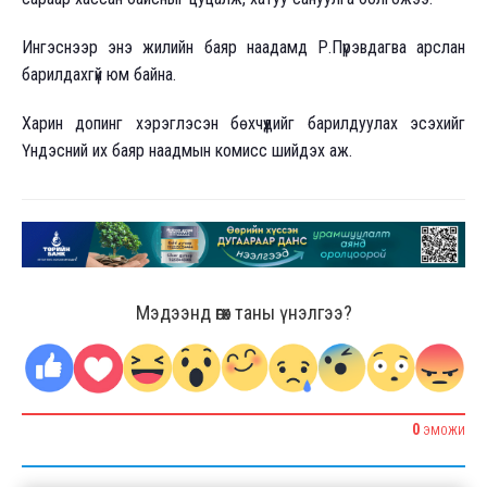
Ингэснээр энэ жилийн баяр наадамд Р.Пүрэвдагва арслан
барилдахгүй юм байна.
Харин допинг хэрэглэсэн бөхчүүдийг барилдуулах эсэхийг
Үндэсний их баяр наадмын комисс шийдэх аж.
Мэдээнд өгөх таны үнэлгээ?
0
ЭМОЖИ