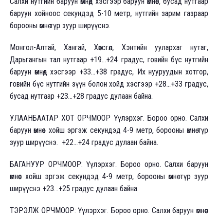
Салхи нутгийн баруун өмнөд хэсгээр баруун өмнөөс, бусад нутгаар
баруун хойноос секундэд 5-10 метр, нутгийн зарим газраар
борооны өмнө түр зуур ширүүснэ.
Монгол-Алтай, Хангай, Хөвсгөл, Хэнтийн уулархаг нутаг,
Дарьгангын тал нутгаар +19...+24 градус, говийн бүс нутгийн
баруун өмнөд хэсгээр +33...+38 градус, Их нууруудын хотгор,
говийн бүс нутгийн зүүн болон хойд хэсгээр +28...+33 градус,
бусад нутгаар +23...+28 градус дулаан байна.
УЛААНБААТАР ХОТ ОРЧМООР Үүлэрхэг. Бороо орно. Салхи
баруун өмнөөс хойш эргэж секундэд 4-9 метр, борооны өмнө түр
зуур ширүүснэ. +22...+24 градус дулаан байна.
БАГАНУУР ОРЧМООР: Үүлэрхэг. Бороо орно. Салхи баруун
өмнөөс хойш эргэж секундэд 4-9 метр, борооны өмнө түр зуур
ширүүснэ +23...+25 градус дулаан байна.
ТЭРЭЛЖ ОРЧМООР: Үүлэрхэг. Бороо орно. Салхи баруун өмнөөс