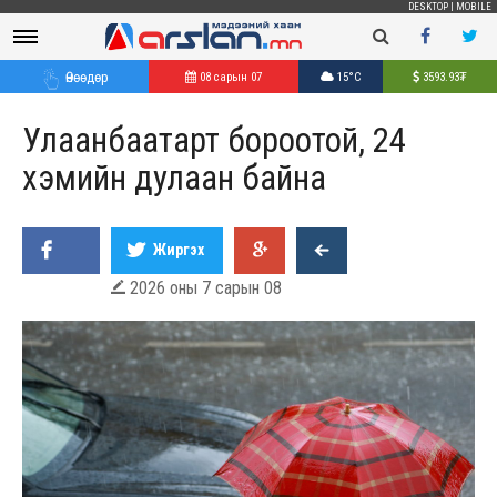
DESKTOP
|
MOBILE
Өнөөдөр
08 сарын 07
15°C
3593.93
₮
Улаанбаатарт бороотой, 24
хэмийн дулаан байна
Жиргэх
2026 оны 7 сарын 08
