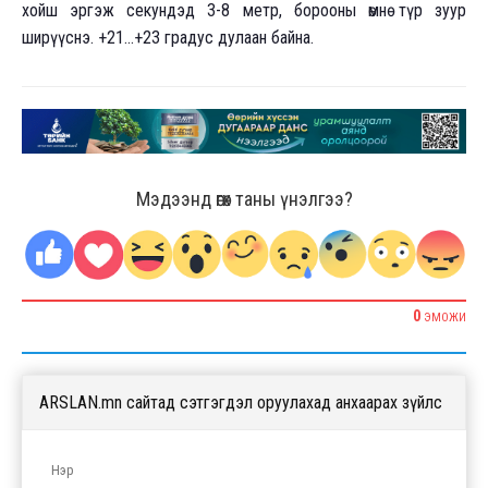
хойш эргэж секундэд 3-8 метр, борооны өмнө түр зуур
ширүүснэ. +21...+23 градус дулаан байна.
Мэдээнд өгөх таны үнэлгээ?
0
ЭМОЖИ
ARSLAN.mn сайтад сэтгэгдэл оруулахад анхаарах зүйлс