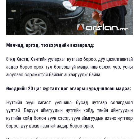
Малчид, иргэд, тээвэрчдийн анхааралд:
8-нд Хөвсгөл, Хэнтийн уулархаг нутгаар бороо, дуу цахилгаантай
аадар бороо орох тул болзошгүй мөндөр, нөөлөг салхи, үер, усны
аюулаас сэрэмжтэй байхыг анхааруулж байна.
Өнөөдрийн 20 цаг хүртэлх цаг агаарын урьдчилсан мэдээ:
Нутгийн зүүн хагаст үүлшинэ, бусад нутгаар солигдмол
үүлтэй. Баруун аймгуудын нутгийн хойд, төвийн аймгуудын
нутгийн хойд болон зүүн хэсэг, зүүн аймгуудын ихэнх нутгаар
бороо, дуу цахилгаантай аадар бороо орно.