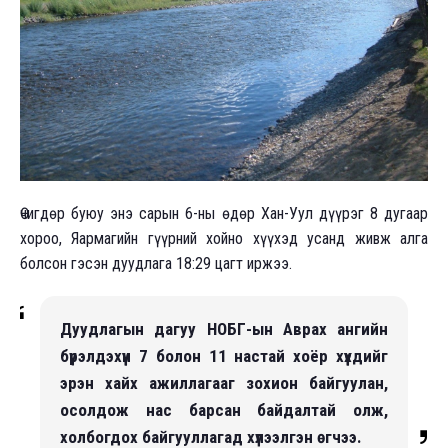
Өчигдөр буюу энэ сарын 6-ны өдөр Хан-Уул дүүрэг 8 дугаар
хороо, Яармагийн гүүрний хойно хүүхэд усанд живж алга
болсон гэсэн дуудлага 18:29 цагт иржээ.
Дуудлагын дагуу НОБГ-ын Аврах ангийн
бүрэлдэхүүн 7 болон 11 настай хоёр хүүхдийг
эрэн хайх ажиллагааг зохион байгуулан,
осолдож нас барсан байдалтай олж,
холбогдох байгууллагад хүлээлгэн өгчээ.