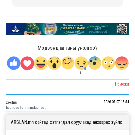
Мэдээнд өгөх таны үнэлгээ?
1
1
ЭМОЖИ
2026-07-07 15:54
zochin
huuhdee hanr handachee .
ARSLAN.mn сайтад сэтгэгдэл оруулахад анхаарах зүйлс