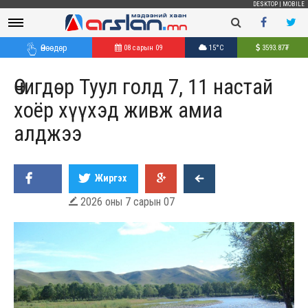
DESKTOP
|
MOBILE
Өнөөдөр
08 сарын 09
15°C
3593.87
₮
Өчигдөр Туул голд 7, 11 настай
хоёр хүүхэд живж амиа
алджээ
Жиргэх
2026 оны 7 сарын 07
