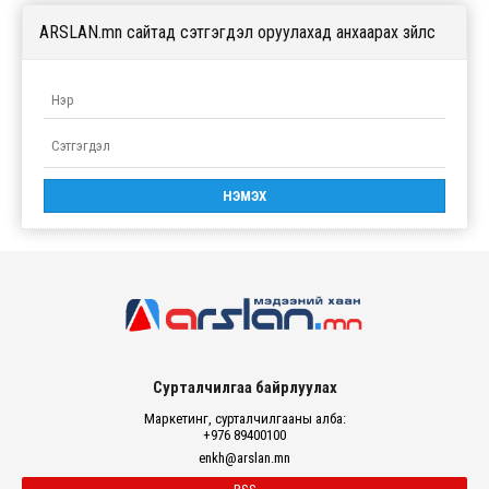
ARSLAN.mn сайтад сэтгэгдэл оруулахад анхаарах зүйлс
Сурталчилгаа байрлуулах
Маркетинг, сурталчилгааны алба:
+976 89400100
enkh@arslan.mn