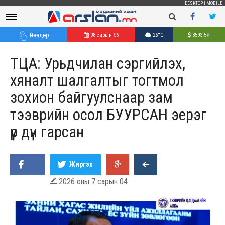
DESKTOP
|
MOBILE
Өнөөдөр
08 сарын 06
26°C
3593.5
₮
ТЦА: Урьдчилан сэргийлэх,
хяналт шалгалтыг тогтмол
зохион байгуулснаар зам
тээврийн осол БУУРСАН эерэг
үр дүн гарсан
Жиргэх
2026 оны 7 сарын 04
