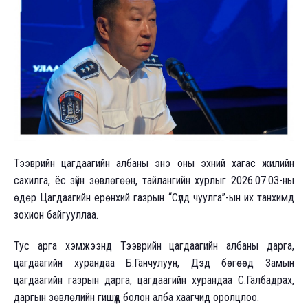
Тээврийн цагдаагийн албаны энэ оны эхний хагас жилийн
сахилга, ёс зүйн зөвлөгөөн, тайлангийн хурлыг 2026.07.03-ны
өдөр Цагдаагийн ерөнхий газрын “Сүлд чуулга”-ын их танхимд
зохион байгууллаа.
Тус арга хэмжээнд Тээврийн цагдаагийн албаны дарга,
цагдаагийн хурандаа Б.Ганчулуун, Дэд бөгөөд Замын
цагдаагийн газрын дарга, цагдаагийн хурандаа С.Галбадрах,
даргын зөвлөлийн гишүүд болон алба хаагчид оролцлоо.