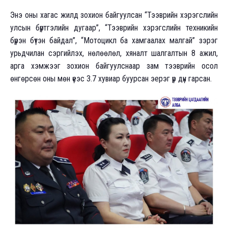
Энэ оны хагас жилд зохион байгуулсан “Тээврийн хэрэгслийн
улсын бүртгэлийн дугаар”, “Тээврийн хэрэгслийн техникийн
бүрэн бүтэн байдал”, “Мотоцикл ба хамгаалах малгай” зэрэг
урьдчилан сэргийлэх, нөлөөлөл, хяналт шалгалтын 8 ажил,
арга хэмжээг зохион байгуулснаар зам тээврийн осол
өнгөрсөн оны мөн үеэс 3.7 хувиар буурсан эерэг үр дүн гарсан.