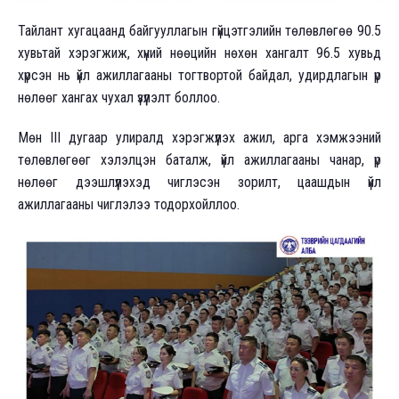
Тайлант хугацаанд байгууллагын гүйцэтгэлийн төлөвлөгөө 90.5
хувьтай хэрэгжиж, хүний нөөцийн нөхөн хангалт 96.5 хувьд
хүрсэн нь үйл ажиллагааны тогтвортой байдал, удирдлагын үр
нөлөөг хангах чухал үзүүлэлт боллоо.
Мөн III дугаар улиралд хэрэгжүүлэх ажил, арга хэмжээний
төлөвлөгөөг хэлэлцэн баталж, үйл ажиллагааны чанар, үр
нөлөөг дээшлүүлэхэд чиглэсэн зорилт, цаашдын үйл
ажиллагааны чиглэлээ тодорхойллоо.